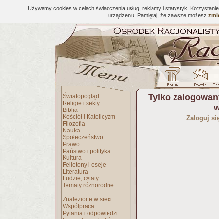
Używamy cookies w celach świadczenia usług, reklamy i statystyk. Korzystani
urządzeniu. Pamiętaj, że zawsze możesz
zmie
Tylko zalogowan
Światopogląd
Religie i sekty
w
Biblia
Kościół i Katolicyzm
Zaloguj si
Filozofia
Nauka
Społeczeństwo
Prawo
Państwo i polityka
Kultura
Felietony i eseje
Literatura
Ludzie, cytaty
Tematy różnorodne
Znalezione w sieci
Współpraca
Pytania i odpowiedzi