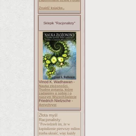
Zapomniane dzieje Polski
Znajdź książkę..
Sklepik "Racjonalisty"
Vinod K. Wadhawan -
Nauka złożoności.
Trudne pytania, które
zadajemy o sobie i o
naszym Wszechświecie
Friedrich Nietzsche -
Antychryst
Złota myśl
Racjonalisty:
"Powiedzieli im, że w
kapitalizmie pierwszy milion
trzeba ukraść, więc każdy