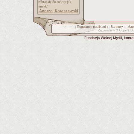
zabrał się do roboty jak
umiał."
Andrzej Koraszewski
Regulamin publikacji
Bannery
Mapa
[
] [
] [
Racjonalista
Copyright
©
Fundacja Wolnej Myśli, kont