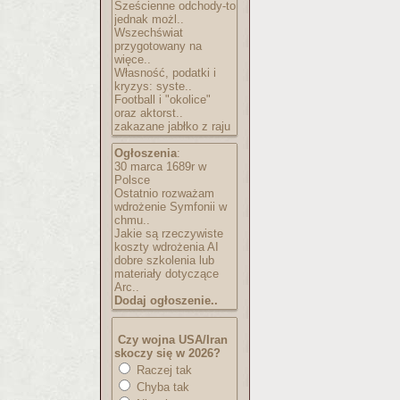
Sześcienne odchody-to
jednak możl..
Wszechświat
przygotowany na
więce..
Własność, podatki i
kryzys: syste..
Football i "okolice"
oraz aktorst..
zakazane jabłko z raju
Ogłoszenia
:
30 marca 1689r w
Polsce
Ostatnio rozważam
wdrożenie Symfonii w
chmu..
Jakie są rzeczywiste
koszty wdrożenia AI
dobre szkolenia lub
materiały dotyczące
Arc..
Dodaj ogłoszenie..
Czy wojna USA/Iran
skoczy się w 2026?
Raczej tak
Chyba tak