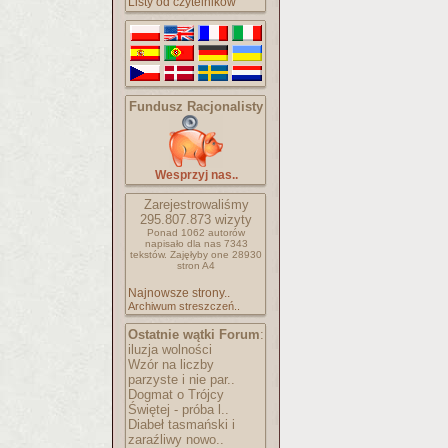
Listy od czytelników
Fundusz Racjonalisty
Wesprzyj nas..
Zarejestrowaliśmy
295.807.873
wizyty
Ponad 1062 autorów
napisało
dla nas 7343
tekstów.
Zajęłyby one 28930
stron A4
Najnowsze strony..
Archiwum streszczeń..
Ostatnie wątki Forum
:
iluzja wolności
Wzór na liczby
parzyste i nie par..
Dogmat o Trójcy
Świętej - próba l..
Diabeł tasmański i
zaraźliwy nowo..