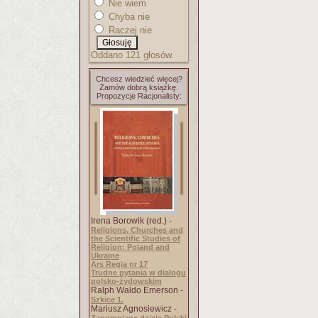
Nie wiem
Chyba nie
Raczej nie
Oddano 121 głosów.
Chcesz wiedzieć więcej?
Zamów dobrą książkę.
Propozycje Racjonalisty:
Irena Borowik (red.) -
Religions, Churches and
the Scientific Studies of
Religion: Poland and
Ukraine
Ars Regia nr 17
Trudne pytania w dialogu
polsko-żydowskim
Ralph Waldo Emerson -
Szkice 1.
Mariusz Agnosiewicz -