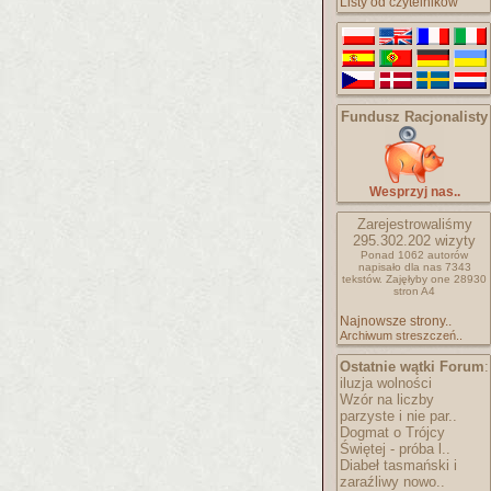
Listy od czytelników
Fundusz Racjonalisty
Wesprzyj nas..
Zarejestrowaliśmy
295.302.202
wizyty
Ponad 1062 autorów
napisało
dla nas 7343
tekstów.
Zajęłyby one 28930
stron A4
Najnowsze strony..
Archiwum streszczeń..
Ostatnie wątki Forum
:
iluzja wolności
Wzór na liczby
parzyste i nie par..
Dogmat o Trójcy
Świętej - próba l..
Diabeł tasmański i
zaraźliwy nowo..