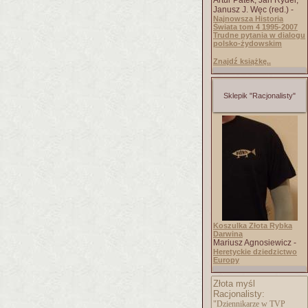
Artur Patek, Jan Rydel,
Janusz J. Węc (red.) -
Najnowsza Historia
Świata tom 4 1995-2007
Trudne pytania w dialogu
polsko-żydowskim
Znajdź książkę..
Sklepik "Racjonalisty"
Koszulka Złota Rybka
Darwina
Mariusz Agnosiewicz -
Heretyckie dziedzictwo
Europy
Złota myśl
Racjonalisty:
"Dziennikarze w TVP