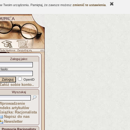
ne w Twoim urządzeniu. Pamiętaj, że zawsze możesz
zmienić te ustawienia
.
Zaloguj jako
:
Hasło
:
OpenID
Załóż sobie konto..
Wyszukaj
Wprowadzenie
Indeks artykułów
Książka: Racjonalista
Napisz do nas
Newsletter
Promocja Racjonalisty