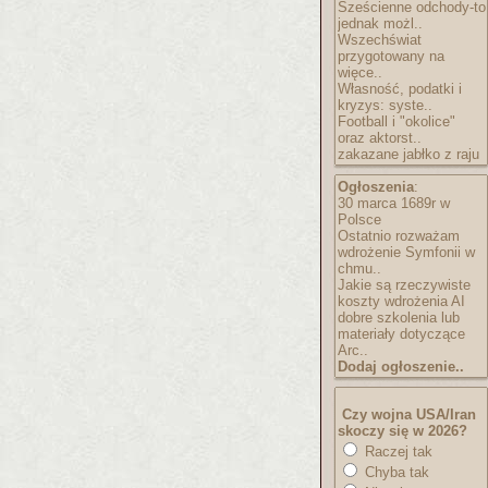
Sześcienne odchody-to
jednak możl..
Wszechświat
przygotowany na
więce..
Własność, podatki i
kryzys: syste..
Football i "okolice"
oraz aktorst..
zakazane jabłko z raju
Ogłoszenia
:
30 marca 1689r w
Polsce
Ostatnio rozważam
wdrożenie Symfonii w
chmu..
Jakie są rzeczywiste
koszty wdrożenia AI
dobre szkolenia lub
materiały dotyczące
Arc..
Dodaj ogłoszenie..
Czy wojna USA/Iran
skoczy się w 2026?
Raczej tak
Chyba tak