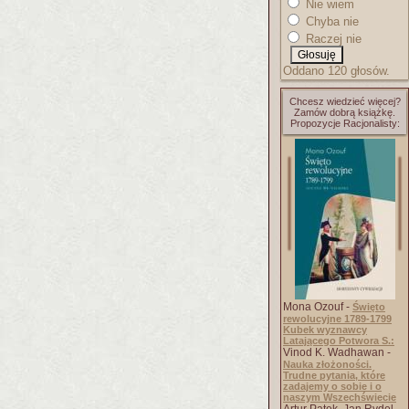
Nie wiem
Chyba nie
Raczej nie
Oddano 120 głosów.
Chcesz wiedzieć więcej?
Zamów dobrą książkę.
Propozycje Racjonalisty:
Mona Ozouf -
Święto
rewolucyjne 1789-1799
Kubek wyznawcy
Latającego Potwora S.:
Vinod K. Wadhawan -
Nauka złożoności.
Trudne pytania, które
zadajemy o sobie i o
naszym Wszechświecie