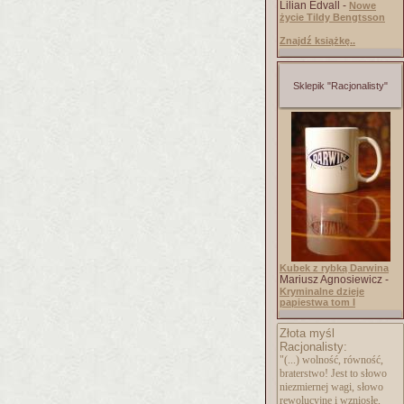
Lilian Edvall -
Nowe
życie Tildy Bengtsson
Znajdź książkę..
Sklepik "Racjonalisty"
Kubek z rybką Darwina
Mariusz Agnosiewicz -
Kryminalne dzieje
papiestwa tom I
Złota myśl
Racjonalisty:
"(...) wolność, równość,
braterstwo! Jest to słowo
niezmiernej wagi, słowo
rewolucyjne i wzniosłe,