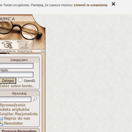
ne w Twoim urządzeniu. Pamiętaj, że zawsze możesz
zmienić te ustawienia
.
Zaloguj jako
:
Hasło
:
OpenID
Załóż sobie konto..
Wyszukaj
Wprowadzenie
Indeks artykułów
Książka: Racjonalista
Napisz do nas
Newsletter
Promocja Racjonalisty