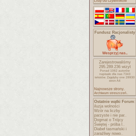
Listy od czytelników
Fundusz Racjonalisty
Wesprzyj nas..
Zarejestrowaliśmy
295.289.236
wizyt
Ponad 1062 autorów
napisało
dla nas 7343
tekstów.
Zajęłyby one 28930
stron A4
Najnowsze strony..
Archiwum streszczeń..
Ostatnie wątki Forum
:
iluzja wolności
Wzór na liczby
parzyste i nie par..
Dogmat o Trójcy
Świętej - próba l..
Diabeł tasmański i
zaraźliwy nowo..