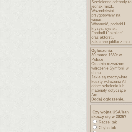
Sześcienne odchody-to
jednak możl..
Wszechświat
przygotowany na
więce..
Własność, podatki i
kryzys: syste..
Football i "okolice"
oraz aktorst..
zakazane jabłko z raju
Ogłoszenia
:
30 marca 1689r w
Polsce
Ostatnio rozważam
wdrożenie Symfonii w
chmu..
Jakie są rzeczywiste
koszty wdrożenia AI
dobre szkolenia lub
materiały dotyczące
Arc..
Dodaj ogłoszenie..
Czy wojna USA/Iran
skoczy się w 2026?
Raczej tak
Chyba tak