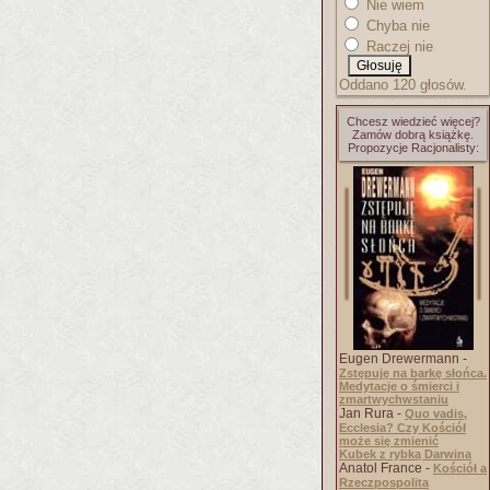
Nie wiem
Chyba nie
Raczej nie
Oddano 120 głosów.
Chcesz wiedzieć więcej?
Zamów dobrą książkę.
Propozycje Racjonalisty:
Eugen Drewermann -
Zstępuję na barkę słońca.
Medytacje o śmierci i
zmartwychwstaniu
Jan Rura -
Quo vadis,
Ecclesia? Czy Kościół
może się zmienić
Kubek z rybką Darwina
Anatol France -
Kościół a
Rzeczpospolita