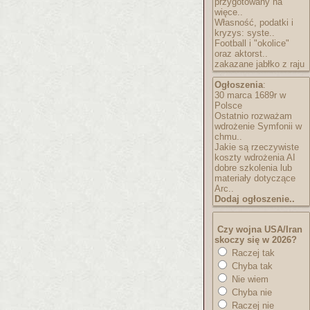
przygotowany na
więce..
Własność, podatki i
kryzys: syste..
Football i "okolice"
oraz aktorst..
zakazane jabłko z raju
Ogłoszenia
:
30 marca 1689r w
Polsce
Ostatnio rozważam
wdrożenie Symfonii w
chmu..
Jakie są rzeczywiste
koszty wdrożenia AI
dobre szkolenia lub
materiały dotyczące
Arc..
Dodaj ogłoszenie..
Czy wojna USA/Iran
skoczy się w 2026?
Raczej tak
Chyba tak
Nie wiem
Chyba nie
Raczej nie