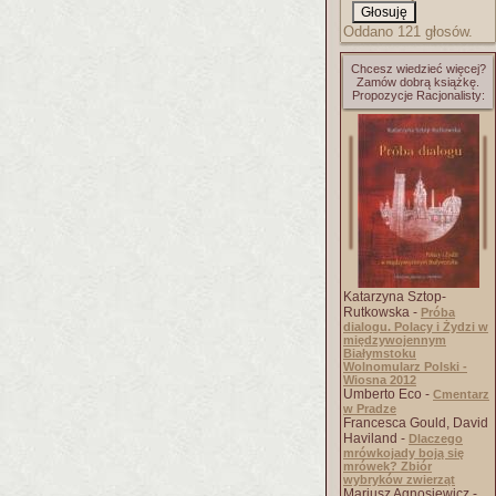
Oddano 121 głosów.
Chcesz wiedzieć więcej?
Zamów dobrą książkę.
Propozycje Racjonalisty:
Katarzyna Sztop-
Rutkowska -
Próba
dialogu. Polacy i Żydzi w
międzywojennym
Białymstoku
Wolnomularz Polski -
Wiosna 2012
Umberto Eco -
Cmentarz
w Pradze
Francesca Gould, David
Haviland -
Dlaczego
mrówkojady boją się
mrówek? Zbiór
wybryków zwierząt
Mariusz Agnosiewicz -