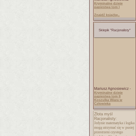
Kryminalne dzieje
papiestwa tom I
Znajdź książkę..
Sklepik "Racjonalisty"
Mariusz Agnosiewicz -
Kryminalne dzieje
papiestwa tom II
Koszulka Wiara w
Człowieka
Złota myśl
Racjonalisty:
Jedynie matematyka i logika
mogą utrzymać się w pustej
przestrzeni czystego