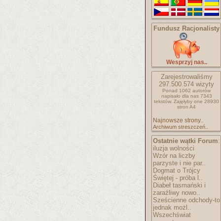
Fundusz Racjonalisty
Wesprzyj nas..
Zarejestrowaliśmy
297.500.574
wizyty
Ponad 1062 autorów
napisało
dla nas 7343
tekstów.
Zajęłyby one 28930
stron A4
Najnowsze strony..
Archiwum streszczeń..
Ostatnie wątki Forum
:
iluzja wolności
Wzór na liczby
parzyste i nie par..
Dogmat o Trójcy
Świętej - próba l..
Diabeł tasmański i
zaraźliwy nowo..
Sześcienne odchody-to
jednak możl..
Wszechświat