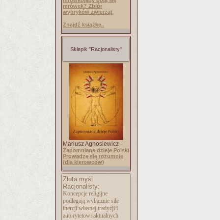
mrówkojady boją się
mrówek? Zbiór
wybryków zwierząt
Znajdź książkę..
Sklepik "Racjonalisty"
Mariusz Agnosiewicz -
Zapomniane dzieje Polski
Prowadzę się rozumnie
(dla kierowców)
Złota myśl
Racjonalisty:
Koncepcje religijne
podlegają wyłącznie sile
inercji własnej tradycji i
autorytetowi aktualnych