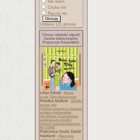
Nie wiem
Chyba nie
Raczej nie
Oddano 121 głosów.
Chcesz wiedzieć więcej?
Zamów dobrą książkę.
Propozycje Racjonalisty:
Lilian Edvall -
Nowe
życie Tildy Bengtsson
Prentice Mulford -
Źródło
twojej siły
Trudne pytania w dialogu
polsko-żydowskim
Ars Regia. Czasopismo
poświęcone myśli i
historii wolnomularstwa.
Nr 1/1992
Francesca Gould, David
Haviland -
Dlaczego