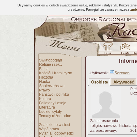
Używamy cookies w celach świadczenia usług, reklamy i statystyk. Korzystani
urządzeniu. Pamiętaj, że zawsze możesz
zmie
Inform
Światopogląd
Religie i sekty
Biblia
Screven
Kościół i Katolicyzm
Użytkownik:
Filozofia
Nauka
Osobiste
Aktywność
Społeczeństwo
Płe
Prawo
Licz
Państwo i polityka
Kultura
Felietony i eseje
Literatura
Ludzie, cytaty
Tematy różnorodne
Zainteresowania:
Znalezione w sieci
religioznawstwo, historia, sp
Współpraca
Zarejestrowany:
201
Pytania i odpowiedzi