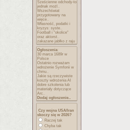
Sześcienne odchody-to
jednak możl..
Wszechświat
przygotowany na
więce..
Własność, podatki i
kryzys: syste..
Football i "okolice"
oraz aktorst..
zakazane jabłko z raju
Ogłoszenia
:
30 marca 1689r w
Polsce
Ostatnio rozważam
wdrożenie Symfonii w
chmu..
Jakie są rzeczywiste
koszty wdrożenia AI
dobre szkolenia lub
materiały dotyczące
Arc..
Dodaj ogłoszenie..
Czy wojna USA/Iran
skoczy się w 2026?
Raczej tak
Chyba tak