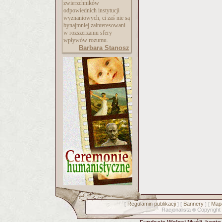
zwierzchników
odpowiednich instytucji
wyznaniowych, ci zaś nie są
bynajmniej zainteresowani
w rozszerzaniu sfery
wpływów rozumu.
Barbara Stanosz
Regulamin publikacji
Bannery
Mapa
[
] [
] [
Racjonalista
Copyright
©