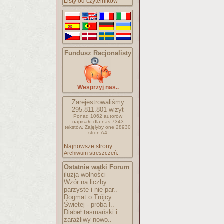
Listy od czytelników
Fundusz Racjonalisty
Wesprzyj nas..
Zarejestrowaliśmy
295.811.801
wizyt
Ponad 1062 autorów
napisało
dla nas 7343
tekstów.
Zajęłyby one 28930
stron A4
Najnowsze strony..
Archiwum streszczeń..
Ostatnie wątki Forum
:
iluzja wolności
Wzór na liczby
parzyste i nie par..
Dogmat o Trójcy
Świętej - próba l..
Diabeł tasmański i
zaraźliwy nowo..