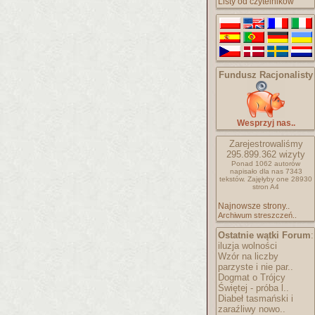
Listy od czytelników
Fundusz Racjonalisty
Wesprzyj nas..
Zarejestrowaliśmy
295.899.362
wizyty
Ponad 1062 autorów
napisało
dla nas 7343
tekstów.
Zajęłyby one 28930
stron A4
Najnowsze strony..
Archiwum streszczeń..
Ostatnie wątki Forum
:
iluzja wolności
Wzór na liczby
parzyste i nie par..
Dogmat o Trójcy
Świętej - próba l..
Diabeł tasmański i
zaraźliwy nowo..