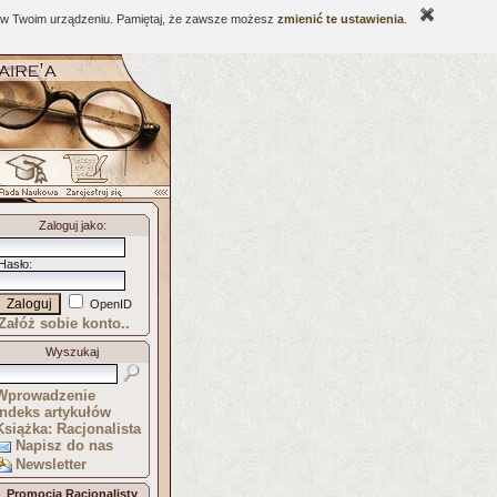
ne w Twoim urządzeniu. Pamiętaj, że zawsze możesz
zmienić te ustawienia
.
Zaloguj jako
:
Hasło
:
OpenID
Załóż sobie konto..
Wyszukaj
Wprowadzenie
Indeks artykułów
Książka: Racjonalista
Napisz do nas
Newsletter
Promocja Racjonalisty