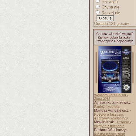
Nie wiem
Chyba nie
Raczej nie
Oddano 121 głosów.
Chcesz wiedzieć więcej?
Zamów dobrą książkę.
Propozycje Racjonalisty:
Wolnomularz Polski -
Zima 2012
Agnieszka Zakrzewicz -
Papież i kobieta
Mariusz Agnosiewicz -
Kościół a faszyzm.
Anatomia kolaboracji
Marcin Kruk -
Człowiek
zajęty niesłychanie
Barbara Włodarczyk -
Nie ma jednej Rosji