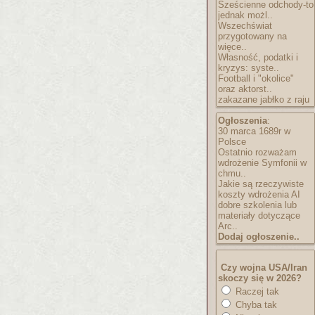
Sześcienne odchody-to
jednak możl..
Wszechświat
przygotowany na
więce..
Własność, podatki i
kryzys: syste..
Football i "okolice"
oraz aktorst..
zakazane jabłko z raju
Ogłoszenia
:
30 marca 1689r w
Polsce
Ostatnio rozważam
wdrożenie Symfonii w
chmu..
Jakie są rzeczywiste
koszty wdrożenia AI
dobre szkolenia lub
materiały dotyczące
Arc..
Dodaj ogłoszenie..
Czy wojna USA/Iran
skoczy się w 2026?
Raczej tak
Chyba tak