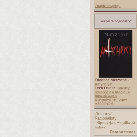
Znajdź książkę..
Sklepik "Racjonalisty"
Friedrich Nietzsche -
Antychryst
Lech Ostasz -
Między
realnością a utopią: w
poszukiwaniu
alternatywnej formy
współbycia
Złota myśl
Racjonalisty:
"Hipokryzja to wstydliwośc
łajdaka."
Demonstenes