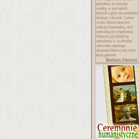
pożytków ze wzrostu
wiedzy, w tym takich,
których z góry nie potrafimy
dostrzec i docenić. Larum
wobec klonowania jest
reakcją irracjonalną, choć
nietrudną do wyjaśnienia.
Jednym z jej źródeł są
zaburzenia w wyobraźni
człowieka nękanego
obrazami filmowymi, które
łączą gatunek..
Barbara Stanosz