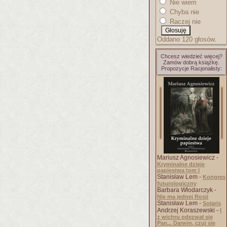
Nie wiem
Chyba nie
Raczej nie
Oddano 120 głosów.
Chcesz wiedzieć więcej?
Zamów dobrą książkę.
Propozycje Racjonalisty:
Mariusz Agnosiewicz -
Kryminalne dzieje
papiestwa tom I
Stanisław Lem -
Kongres
futurologiczny
Barbara Włodarczyk -
Nie ma jednej Rosji
Stanisław Lem -
Solaris
Andrzej Koraszewski -
I
z wichru odezwał się
Pan... Darwin, czuj się