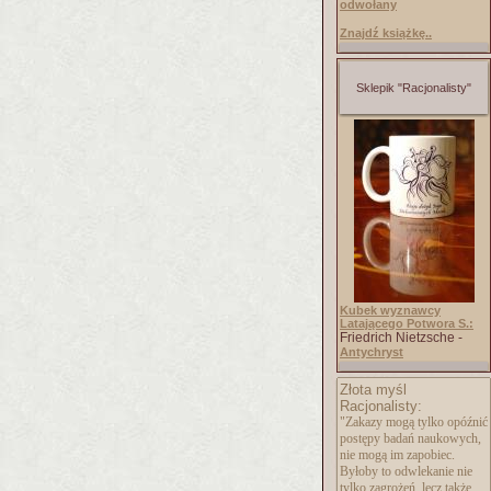
odwołany
Znajdź książkę..
Sklepik "Racjonalisty"
Kubek wyznawcy
Latającego Potwora S.:
Friedrich Nietzsche -
Antychryst
Złota myśl
Racjonalisty:
"Zakazy mogą tylko opóźnić
postępy badań naukowych,
nie mogą im zapobiec.
Byłoby to odwlekanie nie
tylko zagrożeń, lecz także