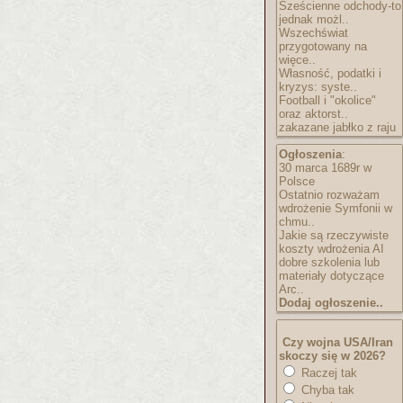
Sześcienne odchody-to
jednak możl..
Wszechświat
przygotowany na
więce..
Własność, podatki i
kryzys: syste..
Football i "okolice"
oraz aktorst..
zakazane jabłko z raju
Ogłoszenia
:
30 marca 1689r w
Polsce
Ostatnio rozważam
wdrożenie Symfonii w
chmu..
Jakie są rzeczywiste
koszty wdrożenia AI
dobre szkolenia lub
materiały dotyczące
Arc..
Dodaj ogłoszenie..
Czy wojna USA/Iran
skoczy się w 2026?
Raczej tak
Chyba tak