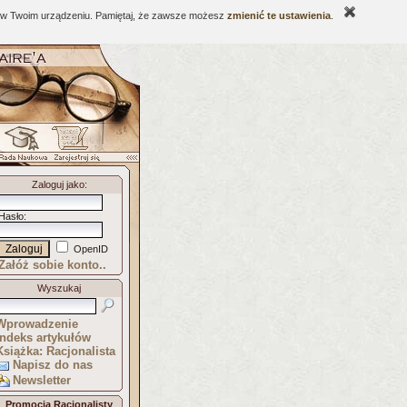
ne w Twoim urządzeniu. Pamiętaj, że zawsze możesz
zmienić te ustawienia
.
Zaloguj jako
:
Hasło
:
OpenID
Załóż sobie konto..
Wyszukaj
Wprowadzenie
Indeks artykułów
Książka: Racjonalista
Napisz do nas
Newsletter
Promocja Racjonalisty