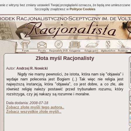
tanie z witryny bez zmiany ustawień Twojej przeglądarki oznacza, że będą one umieszcza
Szczegóły znajdziesz w
Polityce Cookies
Złota myśl Racjonalisty
Autor:
Andrzej R. Nowicki
Nigdy nie mamy pewności, że istota, która nam się "objawia" i
wydaje nam polecenia jest Bogiem (..) Tak więc nie religia jest
najwyższą instancją, która "objawia", co jest dobre, a co złe, ale
również religię należy postawić przed trybunałem rozumu, który
rozstrzyga, czy jej nakazy są rozumne i moralne.
Data dodania:
2008-07-18
Zobacz złote myśli tego autora..
Zobacz wszystkie złote myśli..