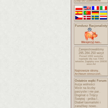
Listy od czytelników
Fundusz Racjonalisty
Wesprzyj nas..
Zarejestrowaliśmy
295.284.250
wizyt
Ponad 1062 autorów
napisało
dla nas 7343
tekstów.
Zajęłyby one 28930
stron A4
Najnowsze strony..
Archiwum streszczeń..
Ostatnie wątki Forum
:
iluzja wolności
Wzór na liczby
parzyste i nie par..
Dogmat o Trójcy
Świętej - próba l..
Diabeł tasmański i
zaraźliwy nowo..