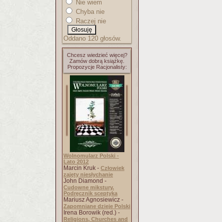
Nie wiem
Chyba nie
Raczej nie
Oddano 120 głosów.
Chcesz wiedzieć więcej?
Zamów dobrą książkę.
Propozycje Racjonalisty:
Wolnomularz Polski -
Lato 2012
Marcin Kruk -
Człowiek
zajęty niesłychanie
John Diamond -
Cudowne mikstury.
Podręcznik sceptyka
Mariusz Agnosiewicz -
Zapomniane dzieje Polski
Irena Borowik (red.) -
Religions, Churches and