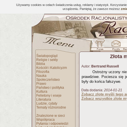
Używamy cookies w celach świadczenia usług, reklamy i statystyk. Korzystani
urządzeniu. Pamiętaj, że zawsze możesz
zmie
Złota 
Światopogląd
Religie i sekty
Biblia
Autor:
Bertrand Russell
Kościół i Katolicyzm
Filozofia
Ostrożny uczony nie 
Nauka
prawdziwe. Pociesza się j
Społeczeństwo
były do końca fałszywe.
Prawo
Państwo i polityka
Data dodania:
2014-01-21
Kultura
Zobacz złote myśli tego a
Felietony i eseje
Zobacz wszystkie złote my
Literatura
Ludzie, cytaty
Tematy różnorodne
Znalezione w sieci
Współpraca
Pytania i odpowiedzi