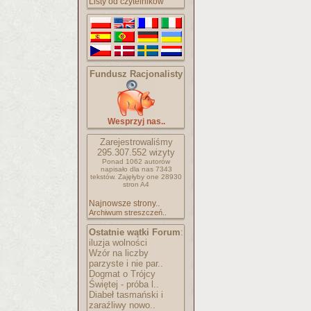
Listy od czytelników
Fundusz Racjonalisty
Wesprzyj nas..
Zarejestrowaliśmy
295.307.552
wizyty
Ponad 1062 autorów
napisało
dla nas 7343
tekstów.
Zajęłyby one 28930
stron A4
Najnowsze strony..
Archiwum streszczeń..
Ostatnie wątki Forum
:
iluzja wolności
Wzór na liczby
parzyste i nie par..
Dogmat o Trójcy
Świętej - próba l..
Diabeł tasmański i
zaraźliwy nowo..