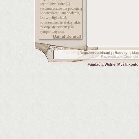
czynników, które (..)
systematycznie nie podlegają
potwierdzeniu ani obaleniu,
jest w religiach tak
powszechne, że efekty takie
traktuje się czasem jako
symptomatyczne.
Daniel Dennett
Regulamin publikacji
Bannery
Mapa
[
] [
] [
Racjonalista
Copyright
©
Fundacja Wolnej Myśli, kont