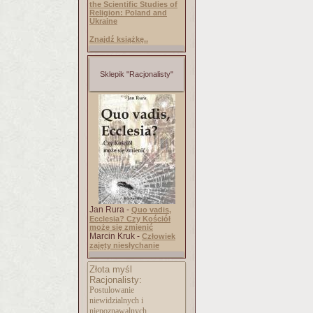
the Scientific Studies of
Religion: Poland and
Ukraine
Znajdź książkę..
Sklepik "Racjonalisty"
Jan Rura -
Quo vadis,
Ecclesia? Czy Kościół
może się zmienić
Marcin Kruk -
Człowiek
zajęty niesłychanie
Złota myśl
Racjonalisty:
Postulowanie
niewidzialnych i
niepoznawalnych