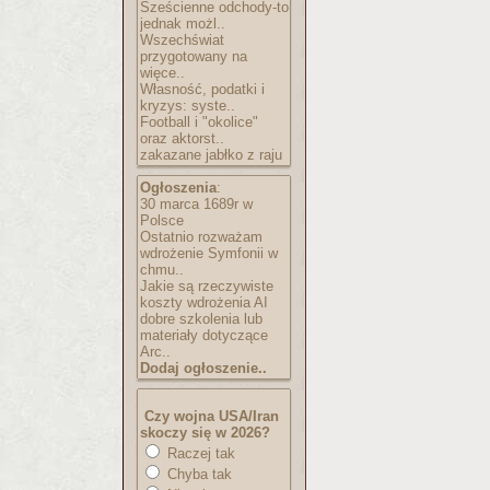
Sześcienne odchody-to
jednak możl..
Wszechświat
przygotowany na
więce..
Własność, podatki i
kryzys: syste..
Football i "okolice"
oraz aktorst..
zakazane jabłko z raju
Ogłoszenia
:
30 marca 1689r w
Polsce
Ostatnio rozważam
wdrożenie Symfonii w
chmu..
Jakie są rzeczywiste
koszty wdrożenia AI
dobre szkolenia lub
materiały dotyczące
Arc..
Dodaj ogłoszenie..
Czy wojna USA/Iran
skoczy się w 2026?
Raczej tak
Chyba tak