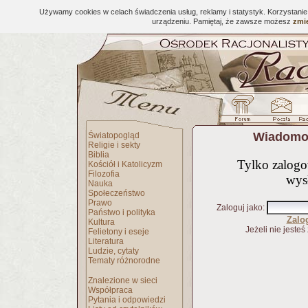
Używamy cookies w celach świadczenia usług, reklamy i statystyk. Korzystani
urządzeniu. Pamiętaj, że zawsze możesz
zmie
Wiadomoś
Światopogląd
Religie i sekty
Biblia
Tylko zalog
Kościół i Katolicyzm
Filozofia
wys
Nauka
Społeczeństwo
Prawo
Zaloguj jako
:
Państwo i polityka
Zalo
Kultura
Jeżeli nie jesteś
Felietony i eseje
Literatura
Ludzie, cytaty
Tematy różnorodne
Znalezione w sieci
Współpraca
Pytania i odpowiedzi