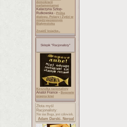
demokracji
parlamentarnej
Katarzyna Sztop-
Rutkowska -
Próba
dialogu. Polacy i Żydzi w
międzywojennym
Białymstoku
Znajdź książkę..
Sklepik "Racjonalisty"
Koszulka racjonalisty
Anatol France -
Bogowie
pragną krwi
Złota myśl
Racjonalisty:
Nie ma Boga, jest człowiek.
Adam Darski, Nergal