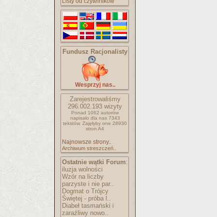
Listy od czytelników
Fundusz Racjonalisty
Wesprzyj nas..
Zarejestrowaliśmy
296.002.193
wizyty
Ponad 1062 autorów
napisało
dla nas 7343
tekstów.
Zajęłyby one 28930
stron A4
Najnowsze strony..
Archiwum streszczeń..
Ostatnie wątki Forum
:
iluzja wolności
Wzór na liczby
parzyste i nie par..
Dogmat o Trójcy
Świętej - próba l..
Diabeł tasmański i
zaraźliwy nowo..