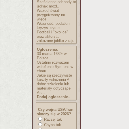
Sześcienne odchody-to
jednak możl..
Wszechświat
przygotowany na
więce..
Własność, podatki i
kryzys: syste..
Football i "okolice"
oraz aktorst..
zakazane jabłko z raju
Ogłoszenia
:
30 marca 1689r w
Polsce
Ostatnio rozważam
wdrożenie Symfonii w
chmu..
Jakie są rzeczywiste
koszty wdrożenia AI
dobre szkolenia lub
materiały dotyczące
Arc..
Dodaj ogłoszenie..
Czy wojna USA/Iran
skoczy się w 2026?
Raczej tak
Chyba tak