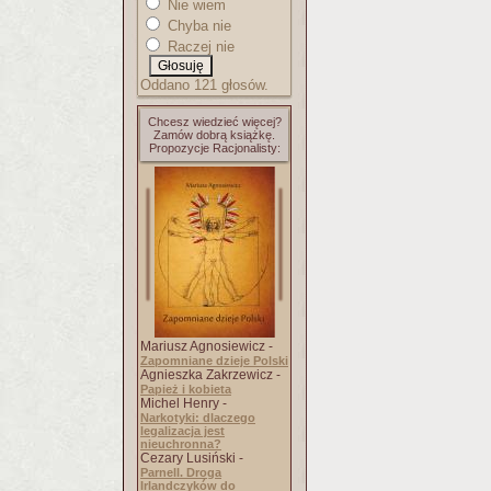
Nie wiem
Chyba nie
Raczej nie
Oddano 121 głosów.
Chcesz wiedzieć więcej?
Zamów dobrą książkę.
Propozycje Racjonalisty:
Mariusz Agnosiewicz -
Zapomniane dzieje Polski
Agnieszka Zakrzewicz -
Papież i kobieta
Michel Henry -
Narkotyki: dlaczego
legalizacja jest
nieuchronna?
Cezary Lusiński -
Parnell. Droga
Irlandczyków do