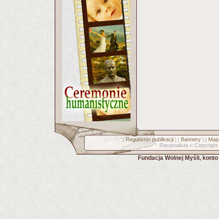
Regulamin publikacji
Bannery
Mapa
[
] [
] [
Racjonalista
Copyright
©
Fundacja Wolnej Myśli, kont