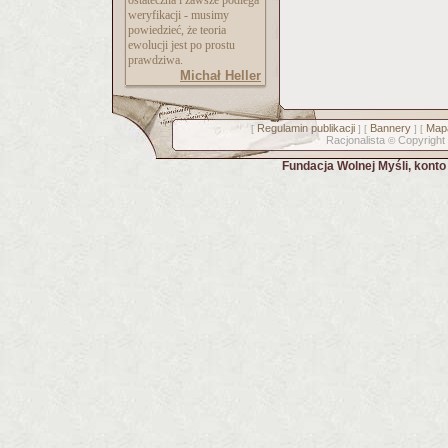
ostateczna i zawsze podlega
weryfikacji - musimy
powiedzieć, że teoria
ewolucji jest po prostu
prawdziwa.
Michał Heller
Regulamin publikacji
Bannery
Mapa
[
] [
] [
Racjonalista
Copyright
©
Fundacja Wolnej Myśli, kont