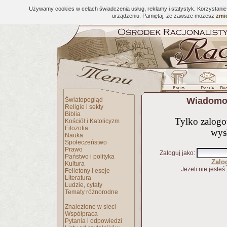
Używamy cookies w celach świadczenia usług, reklamy i statystyk. Korzystani
urządzeniu. Pamiętaj, że zawsze możesz
zmie
Wiadomoś
Światopogląd
Religie i sekty
Biblia
Tylko zalog
Kościół i Katolicyzm
Filozofia
wys
Nauka
Społeczeństwo
Prawo
Zaloguj jako
:
Państwo i polityka
Zalo
Kultura
Jeżeli nie jesteś
Felietony i eseje
Literatura
Ludzie, cytaty
Tematy różnorodne
Znalezione w sieci
Współpraca
Pytania i odpowiedzi