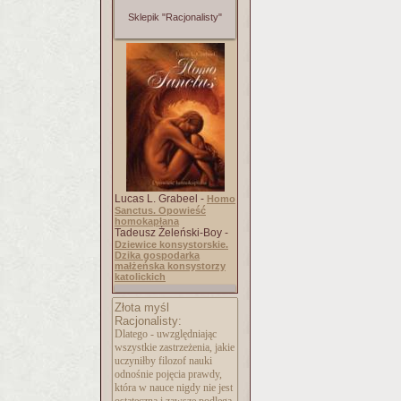
Sklepik "Racjonalisty"
Lucas L. Grabeel -
Homo
Sanctus. Opowieść
homokapłana
Tadeusz Żeleński-Boy -
Dziewice konsystorskie.
Dzika gospodarka
małżeńska konsystorzy
katolickich
Złota myśl
Racjonalisty:
Dlatego - uwzględniając
wszystkie zastrzeżenia, jakie
uczyniłby filozof nauki
odnośnie pojęcia prawdy,
która w nauce nigdy nie jest