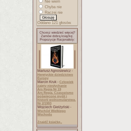
Nie wiem
Chyba nie
Raczej nie
Oddano 121 głosów.
Chcesz wiedzieć więcej?
Zamów dobrą książkę.
Propozycje Racjonalisty:
Mariusz Agnosiewicz -
Heretyckie dziedzictwo
Europy
Marcin Kruk -
Człowiek
zajęty niesłychanie
Ars Regia Nr 19
Ars Regia. Czasopismo
poświęcone myśli i
historii wolnomularstwa.
Nr 2/1993
Wojciech Giełżyński -
Wschód Wielkiego
Wschodu
Znajdź książkę..