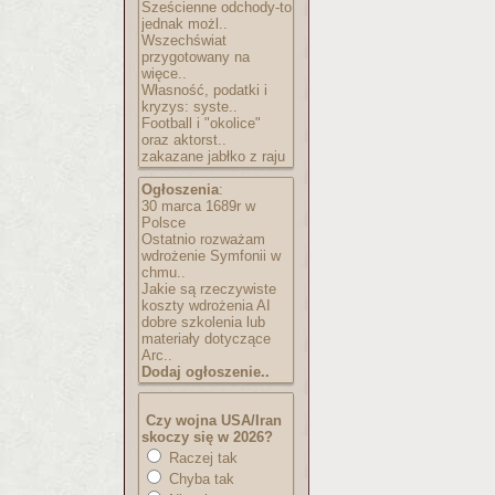
Sześcienne odchody-to
jednak możl..
Wszechświat
przygotowany na
więce..
Własność, podatki i
kryzys: syste..
Football i "okolice"
oraz aktorst..
zakazane jabłko z raju
Ogłoszenia
:
30 marca 1689r w
Polsce
Ostatnio rozważam
wdrożenie Symfonii w
chmu..
Jakie są rzeczywiste
koszty wdrożenia AI
dobre szkolenia lub
materiały dotyczące
Arc..
Dodaj ogłoszenie..
Czy wojna USA/Iran
skoczy się w 2026?
Raczej tak
Chyba tak