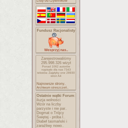
Listy od czytelników
Fundusz Racjonalisty
Wesprzyj nas..
Zarejestrowaliśmy
295.998.326
wizyt
Ponad 1062 autorów
napisało
dla nas 7343
tekstów.
Zajęłyby one 28930
stron A4
Najnowsze strony..
Archiwum streszczeń..
Ostatnie wątki Forum
:
iluzja wolności
Wzór na liczby
parzyste i nie par..
Dogmat o Trójcy
Świętej - próba l..
Diabeł tasmański i
zaraźliwy nowo..