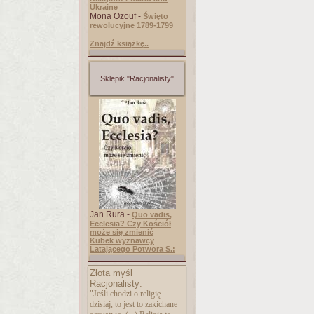
Ukraine
Mona Ozouf -
Święto
rewolucyjne 1789-1799
Znajdź książkę..
Sklepik "Racjonalisty"
Jan Rura -
Quo vadis,
Ecclesia? Czy Kościół
może się zmienić
Kubek wyznawcy
Latającego Potwora S.:
Złota myśl
Racjonalisty:
"Jeśli chodzi o religię
dzisiaj, to jest to zakichane