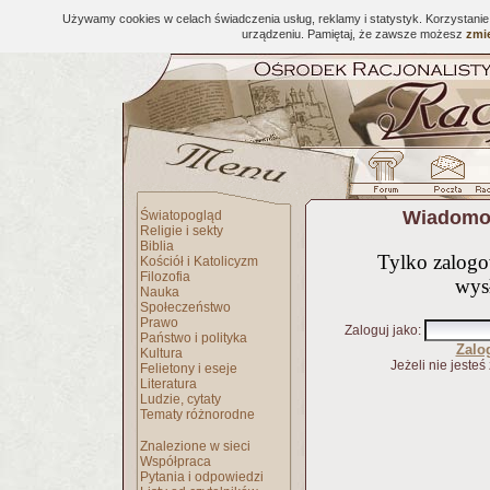
Używamy cookies w celach świadczenia usług, reklamy i statystyk. Korzystani
urządzeniu. Pamiętaj, że zawsze możesz
zmie
Wiadomoś
Światopogląd
Religie i sekty
Biblia
Tylko zalog
Kościół i Katolicyzm
Filozofia
wys
Nauka
Społeczeństwo
Prawo
Zaloguj jako
:
Państwo i polityka
Zalo
Kultura
Jeżeli nie jesteś
Felietony i eseje
Literatura
Ludzie, cytaty
Tematy różnorodne
Znalezione w sieci
Współpraca
Pytania i odpowiedzi