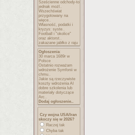
Sześcienne odchody-to
jednak możl..
Wszechświat
przygotowany na
więce..
Własność, podatki i
kryzys: syste..
Football i "okolice"
oraz aktorst..
zakazane jabłko z raju
Ogłoszenia
:
30 marca 1689r w
Polsce
Ostatnio rozważam
wdrożenie Symfonii w
chmu..
Jakie są rzeczywiste
koszty wdrożenia AI
dobre szkolenia lub
materiały dotyczące
Arc..
Dodaj ogłoszenie..
Czy wojna USA/Iran
skoczy się w 2026?
Raczej tak
Chyba tak