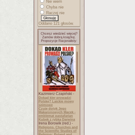
Nie wiem
Chyba nie
Raczej nie
Oddano 121 głosów.
Chcesz wiedzieć więcej?
Zamów dobrą książkę.
Propozycje Racjonalisty:
Kazimierz Czapiński -
Dokąd kler prowadzi
Polskę? Laickie mowy
sejmowe
Czuję dotyk Jego
Makaronowych Macek -
emblemat pastafarian
Kubek z rybką Darwina
Irena Borowik (red.) -
Religions, Churches and
the Scientific Studies of
Religion: Poland and