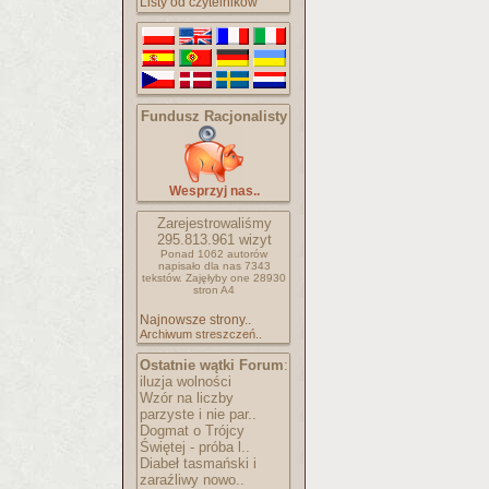
Listy od czytelników
Fundusz Racjonalisty
Wesprzyj nas..
Zarejestrowaliśmy
295.813.961
wizyt
Ponad 1062 autorów
napisało
dla nas 7343
tekstów.
Zajęłyby one 28930
stron A4
Najnowsze strony..
Archiwum streszczeń..
Ostatnie wątki Forum
:
iluzja wolności
Wzór na liczby
parzyste i nie par..
Dogmat o Trójcy
Świętej - próba l..
Diabeł tasmański i
zaraźliwy nowo..