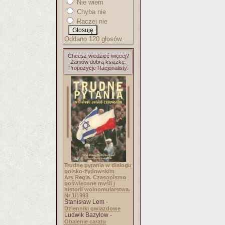
Nie wiem
Chyba nie
Raczej nie
Oddano 120 głosów.
Chcesz wiedzieć więcej?
Zamów dobrą książkę.
Propozycje Racjonalisty:
Trudne pytania w dialogu
polsko-żydowskim
Ars Regia. Czasopismo
poświęcone myśli i
historii wolnomularstwa.
Nr 1/1993
Stanisław Lem -
Dzienniki gwiazdowe
Ludwik Bazylow -
Obalenie caratu