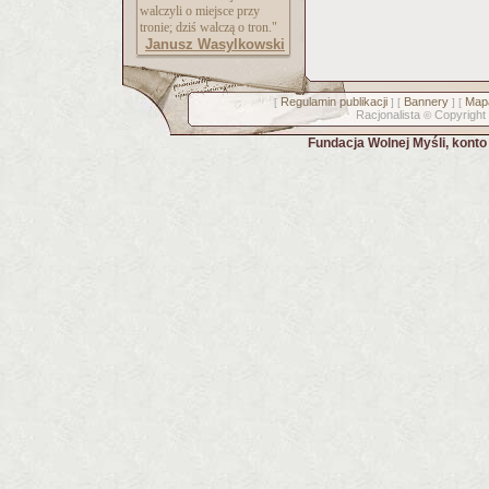
walczyli o miejsce przy
tronie; dziś walczą o tron."
Janusz Wasylkowski
Regulamin publikacji
Bannery
Mapa
[
] [
] [
Racjonalista
Copyright
©
Fundacja Wolnej Myśli, kont