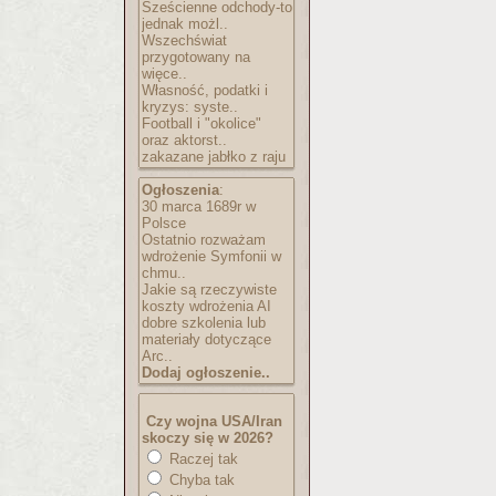
Sześcienne odchody-to
jednak możl..
Wszechświat
przygotowany na
więce..
Własność, podatki i
kryzys: syste..
Football i "okolice"
oraz aktorst..
zakazane jabłko z raju
Ogłoszenia
:
30 marca 1689r w
Polsce
Ostatnio rozważam
wdrożenie Symfonii w
chmu..
Jakie są rzeczywiste
koszty wdrożenia AI
dobre szkolenia lub
materiały dotyczące
Arc..
Dodaj ogłoszenie..
Czy wojna USA/Iran
skoczy się w 2026?
Raczej tak
Chyba tak