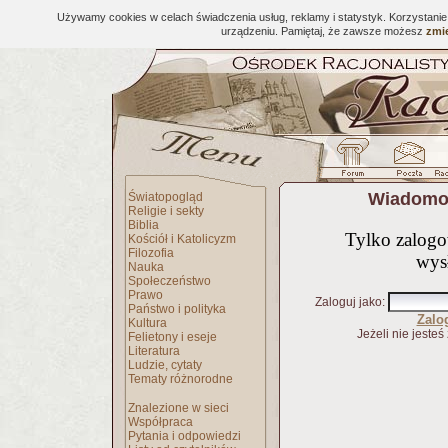
Używamy cookies w celach świadczenia usług, reklamy i statystyk. Korzystani
urządzeniu. Pamiętaj, że zawsze możesz
zmie
Wiadomoś
Światopogląd
Religie i sekty
Biblia
Tylko zalog
Kościół i Katolicyzm
Filozofia
wys
Nauka
Społeczeństwo
Prawo
Zaloguj jako
:
Państwo i polityka
Zalo
Kultura
Jeżeli nie jesteś
Felietony i eseje
Literatura
Ludzie, cytaty
Tematy różnorodne
Znalezione w sieci
Współpraca
Pytania i odpowiedzi