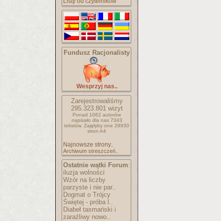
Listy od czytelników
Fundusz Racjonalisty
Wesprzyj nas..
Zarejestrowaliśmy
295.323.801
wizyt
Ponad 1062 autorów
napisało
dla nas 7343
tekstów.
Zajęłyby one 28930
stron A4
Najnowsze strony..
Archiwum streszczeń..
Ostatnie wątki Forum
:
iluzja wolności
Wzór na liczby
parzyste i nie par..
Dogmat o Trójcy
Świętej - próba l..
Diabeł tasmański i
zaraźliwy nowo..