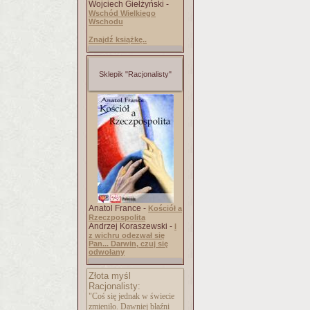
Wojciech Giełżyński -
Wschód Wielkiego
Wschodu
Znajdź książkę..
Sklepik "Racjonalisty"
Anatol France -
Kościół a
Rzeczpospolita
Andrzej Koraszewski -
I
z wichru odezwał się
Pan... Darwin, czuj się
odwołany
Złota myśl
Racjonalisty:
"Coś się jednak w świecie
zmieniło. Dawniej błaźni