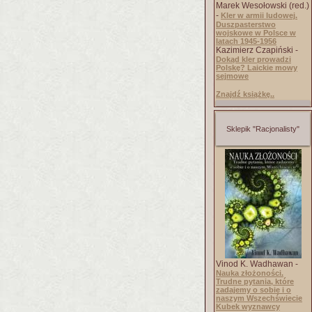
Marek Wesołowski (red.)
-
Kler w armii ludowej.
Duszpasterstwo
wojskowe w Polsce w
latach 1945-1956
Kazimierz Czapiński -
Dokąd kler prowadzi
Polskę? Laickie mowy
sejmowe
Znajdź książkę..
Sklepik "Racjonalisty"
Vinod K. Wadhawan -
Nauka złożoności.
Trudne pytania, które
zadajemy o sobie i o
naszym Wszechświecie
Kubek wyznawcy