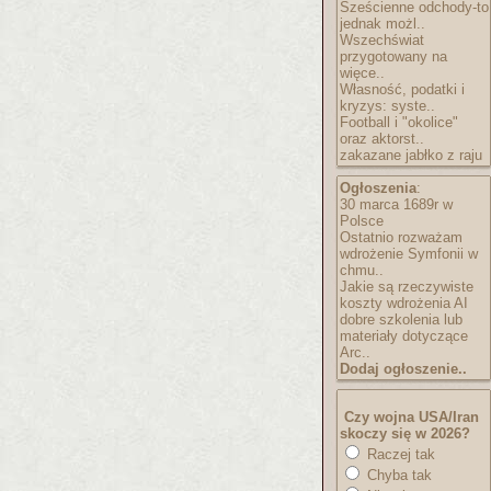
Sześcienne odchody-to
jednak możl..
Wszechświat
przygotowany na
więce..
Własność, podatki i
kryzys: syste..
Football i "okolice"
oraz aktorst..
zakazane jabłko z raju
Ogłoszenia
:
30 marca 1689r w
Polsce
Ostatnio rozważam
wdrożenie Symfonii w
chmu..
Jakie są rzeczywiste
koszty wdrożenia AI
dobre szkolenia lub
materiały dotyczące
Arc..
Dodaj ogłoszenie..
Czy wojna USA/Iran
skoczy się w 2026?
Raczej tak
Chyba tak