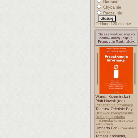
Nie wiem
Chyba nie
Raczej nie
Oddano 120 głosów.
Chcesz wiedzieć więcej?
Zamów dobrą książkę.
Propozycje Racjonalisty:
Wanda Krzemińska i
Piotr Nowak (red) -
Przestrzenie informacji
Tadeusz Żeleński-Boy -
Dziewice konsystorskie.
Dzika gospodarka
małżeńska konsystorzy
katolickich
Umberto Eco -
Cmentarz
w Pradze
Tomasz Kośmider,