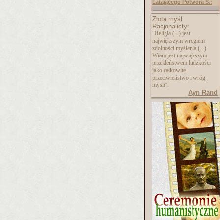
Latającego Potwora S.:
Złota myśl
Racjonalisty:
"Religia (...) jest
największym wrogiem
zdolności myślenia (...)
Wiara jest największym
przekleństwem ludzkości
jako całkowite
przeciwieństwo i wróg
myśli".
Ayn Rand