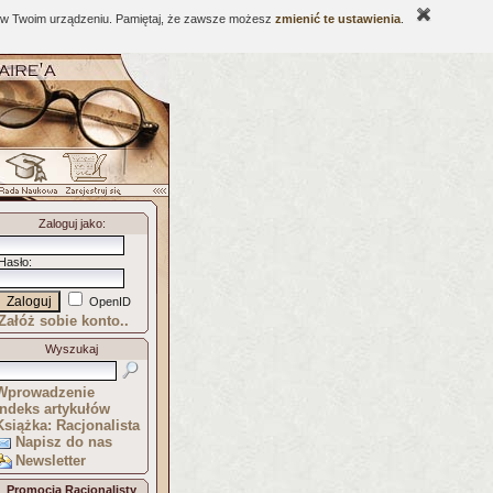
ne w Twoim urządzeniu. Pamiętaj, że zawsze możesz
zmienić te ustawienia
.
Zaloguj jako
:
Hasło
:
OpenID
Załóż sobie konto..
Wyszukaj
Wprowadzenie
Indeks artykułów
Książka: Racjonalista
Napisz do nas
Newsletter
Promocja Racjonalisty