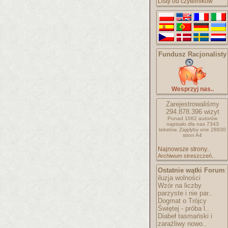
Listy od czytelników
Fundusz Racjonalisty
Wesprzyj nas..
Zarejestrowaliśmy
294.878.396
wizyt
Ponad 1062 autorów
napisało
dla nas 7343
tekstów.
Zajęłyby one 28930
stron A4
Najnowsze strony..
Archiwum streszczeń..
Ostatnie wątki Forum
:
iluzja wolności
Wzór na liczby
parzyste i nie par..
Dogmat o Trójcy
Świętej - próba l..
Diabeł tasmański i
zaraźliwy nowo..