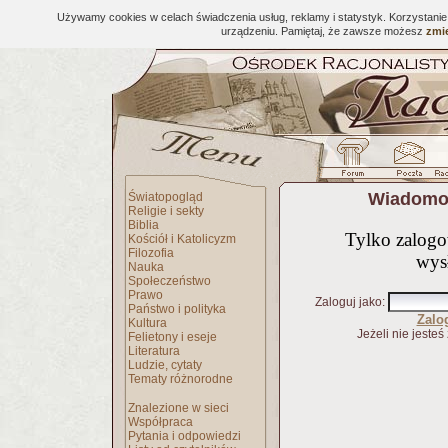
Używamy cookies w celach świadczenia usług, reklamy i statystyk. Korzystani
urządzeniu. Pamiętaj, że zawsze możesz
zmie
Wiadomoś
Światopogląd
Religie i sekty
Biblia
Tylko zalog
Kościół i Katolicyzm
Filozofia
wys
Nauka
Społeczeństwo
Prawo
Zaloguj jako
:
Państwo i polityka
Zalo
Kultura
Jeżeli nie jesteś
Felietony i eseje
Literatura
Ludzie, cytaty
Tematy różnorodne
Znalezione w sieci
Współpraca
Pytania i odpowiedzi