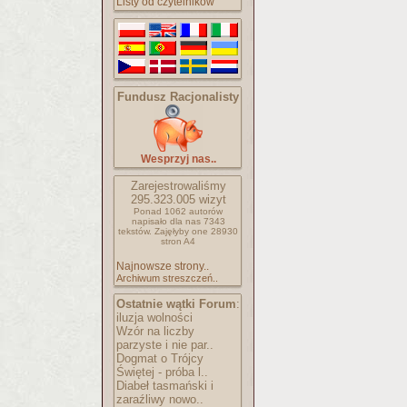
Listy od czytelników
Fundusz Racjonalisty
Wesprzyj nas..
Zarejestrowaliśmy
295.323.005
wizyt
Ponad 1062 autorów
napisało
dla nas 7343
tekstów.
Zajęłyby one 28930
stron A4
Najnowsze strony..
Archiwum streszczeń..
Ostatnie wątki Forum
:
iluzja wolności
Wzór na liczby
parzyste i nie par..
Dogmat o Trójcy
Świętej - próba l..
Diabeł tasmański i
zaraźliwy nowo..