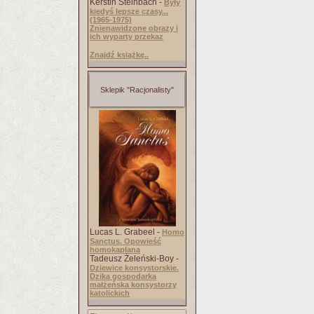
Kerstin Steinbach -
Były
kiedyś lepsze czasy...
(1965-1975)
Znienawidzone obrazy i
ich wyparty przekaz
Znajdź książkę..
Sklepik "Racjonalisty"
Lucas L. Grabeel -
Homo
Sanctus. Opowieść
homokapłana
Tadeusz Żeleński-Boy -
Dziewice konsystorskie.
Dzika gospodarka
małżeńska konsystorzy
katolickich