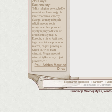
Złota myśl
Racjonalisty:
"Mity religijne ze względów
zasadniczych nie mają dla
mnie znaczenia, choćby
dlatego, że mity różnych
religii przeczą sobie
wzajemnie. Jest przecież
czystym przypadkiem, że
urodziłem się tutaj, w
Europie, a nie w Azji, a od
tego przecież nie powinno
zależeć, co jest prawdą, a
więc i to, w co mam
wierzyć. Mogę przecież
wierzyć tylko w to, co jest
prawdziwe."
Paul Adrien Maurice
Dirac
Regulamin publikacji
Bannery
Mapa
[
] [
] [
Racjonalista
Copyright
©
Fundacja Wolnej Myśli, kont