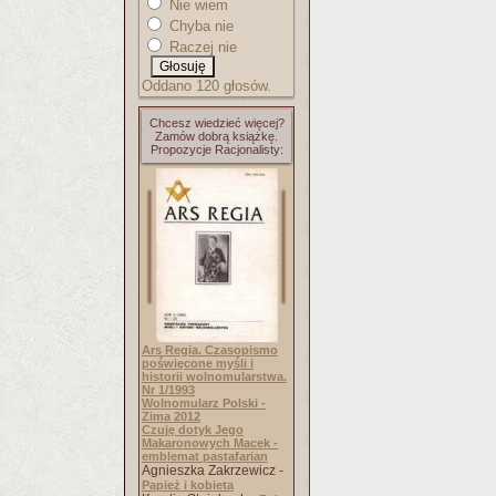
Nie wiem
Chyba nie
Raczej nie
Oddano 120 głosów.
Chcesz wiedzieć więcej?
Zamów dobrą książkę.
Propozycje Racjonalisty:
Ars Regia. Czasopismo
poświęcone myśli i
historii wolnomularstwa.
Nr 1/1993
Wolnomularz Polski -
Zima 2012
Czuję dotyk Jego
Makaronowych Macek -
emblemat pastafarian
Agnieszka Zakrzewicz -
Papież i kobieta