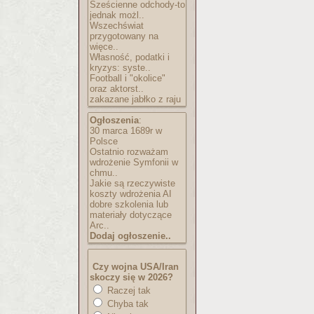
Sześcienne odchody-to
jednak możl..
Wszechświat
przygotowany na
więce..
Własność, podatki i
kryzys: syste..
Football i "okolice"
oraz aktorst..
zakazane jabłko z raju
Ogłoszenia
:
30 marca 1689r w
Polsce
Ostatnio rozważam
wdrożenie Symfonii w
chmu..
Jakie są rzeczywiste
koszty wdrożenia AI
dobre szkolenia lub
materiały dotyczące
Arc..
Dodaj ogłoszenie..
Czy wojna USA/Iran
skoczy się w 2026?
Raczej tak
Chyba tak