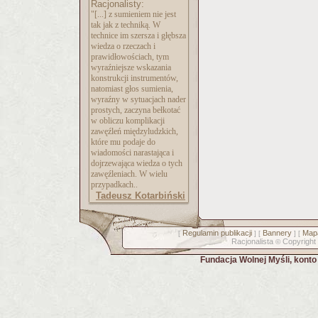
Racjonalisty:
"[...] z sumieniem nie jest
tak jak z techniką. W
technice im szersza i głębsza
wiedza o rzeczach i
prawidłowościach, tym
wyraźniejsze wskazania
konstrukcji instrumentów,
natomiast głos sumienia,
wyraźny w sytuacjach nader
prostych, zaczyna bełkotać
w obliczu komplikacji
zawęźleń międzyludzkich,
które mu podaje do
wiadomości narastająca i
dojrzewająca wiedza o tych
zawęźleniach. W wielu
przypadkach..
Tadeusz Kotarbiński
Regulamin publikacji
Bannery
Mapa
[
] [
] [
Racjonalista
Copyright
©
Fundacja Wolnej Myśli, kont