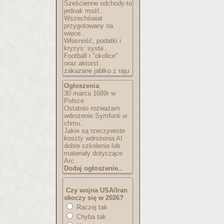
Sześcienne odchody-to
jednak możl..
Wszechświat
przygotowany na
więce..
Własność, podatki i
kryzys: syste..
Football i "okolice"
oraz aktorst..
zakazane jabłko z raju
Ogłoszenia
:
30 marca 1689r w
Polsce
Ostatnio rozważam
wdrożenie Symfonii w
chmu..
Jakie są rzeczywiste
koszty wdrożenia AI
dobre szkolenia lub
materiały dotyczące
Arc..
Dodaj ogłoszenie..
Czy wojna USA/Iran
skoczy się w 2026?
Raczej tak
Chyba tak