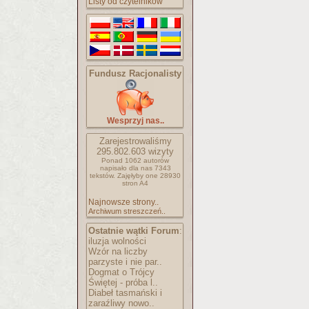
Listy od czytelników
Fundusz Racjonalisty
Wesprzyj nas..
Zarejestrowaliśmy
295.802.603
wizyty
Ponad 1062 autorów
napisało
dla nas 7343
tekstów.
Zajęłyby one 28930
stron A4
Najnowsze strony..
Archiwum streszczeń..
Ostatnie wątki Forum
:
iluzja wolności
Wzór na liczby
parzyste i nie par..
Dogmat o Trójcy
Świętej - próba l..
Diabeł tasmański i
zaraźliwy nowo..