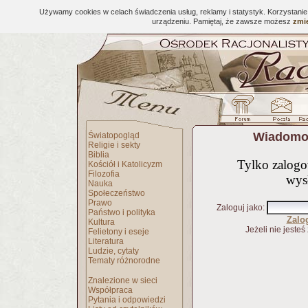
Używamy cookies w celach świadczenia usług, reklamy i statystyk. Korzystani
urządzeniu. Pamiętaj, że zawsze możesz
zmie
Wiadomoś
Światopogląd
Religie i sekty
Biblia
Tylko zalog
Kościół i Katolicyzm
Filozofia
wys
Nauka
Społeczeństwo
Prawo
Zaloguj jako
:
Państwo i polityka
Zalo
Kultura
Jeżeli nie jesteś
Felietony i eseje
Literatura
Ludzie, cytaty
Tematy różnorodne
Znalezione w sieci
Współpraca
Pytania i odpowiedzi