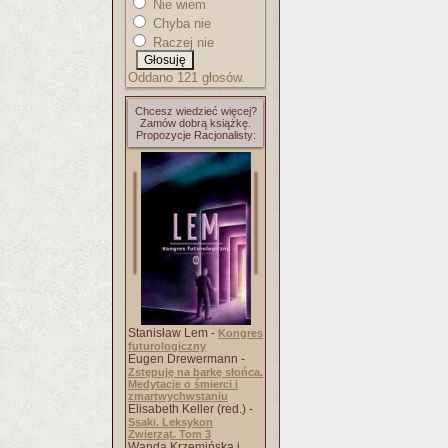
Nie wiem
Chyba nie
Raczej nie
Oddano 121 głosów.
Chcesz wiedzieć więcej?
Zamów dobrą książkę.
Propozycje Racjonalisty:
Stanisław Lem -
Kongres
futurologiczny
Eugen Drewermann -
Zstępuję na barkę słońca.
Medytacje o śmierci i
zmartwychwstaniu
Elisabeth Keller (red.) -
Ssaki. Leksykon
Zwierząt. Tom 3
Wanda Krzemińska i