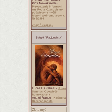
Piotr Nowak (red) -
Przestrzenie informacji
Ars Regia. Czasopismo
poświęcone myśli i
historii wolnomularstwa.
Nr 2/1993
Znajdź książkę..
Sklepik "Racjonalisty"
Lucas L. Grabeel -
Homo
Sanctus. Opowieść
homokapłana
Anatol France -
Kościół a
Rzeczpospolita
Złota myśl