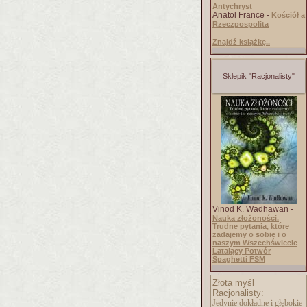
Antychryst
Anatol France -
Kościół a
Rzeczpospolita
Znajdź książkę..
Sklepik "Racjonalisty"
Vinod K. Wadhawan -
Nauka złożoności.
Trudne pytania, które
zadajemy o sobie i o
naszym Wszechświecie
Latający Potwór
Spaghetti FSM
Złota myśl
Racjonalisty:
Jedynie dokładne i głębokie