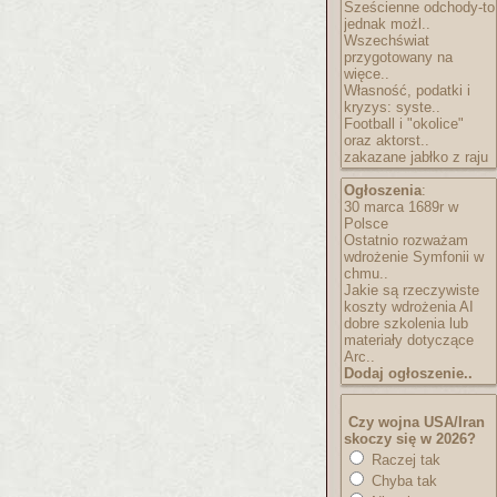
Sześcienne odchody-to
jednak możl..
Wszechświat
przygotowany na
więce..
Własność, podatki i
kryzys: syste..
Football i "okolice"
oraz aktorst..
zakazane jabłko z raju
Ogłoszenia
:
30 marca 1689r w
Polsce
Ostatnio rozważam
wdrożenie Symfonii w
chmu..
Jakie są rzeczywiste
koszty wdrożenia AI
dobre szkolenia lub
materiały dotyczące
Arc..
Dodaj ogłoszenie..
Czy wojna USA/Iran
skoczy się w 2026?
Raczej tak
Chyba tak