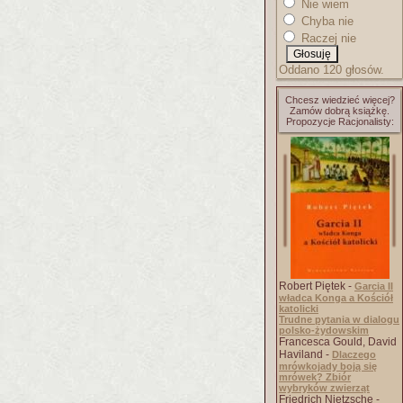
Nie wiem
Chyba nie
Raczej nie
Oddano 120 głosów.
Chcesz wiedzieć więcej?
Zamów dobrą książkę.
Propozycje Racjonalisty:
Robert Piętek -
Garcia II
władca Konga a Kościół
katolicki
Trudne pytania w dialogu
polsko-żydowskim
Francesca Gould, David
Haviland -
Dlaczego
mrówkojady boją się
mrówek? Zbiór
wybryków zwierząt
Friedrich Nietzsche -