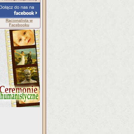
Racjonalista w
Facebooku