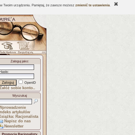
ne w Twoim urządzeniu. Pamiętaj, że zawsze możesz
zmienić te ustawienia
.
Zaloguj jako
:
Hasło
:
OpenID
Załóż sobie konto..
Wyszukaj
Wprowadzenie
Indeks artykułów
Książka: Racjonalista
Napisz do nas
Newsletter
Promocja Racjonalisty