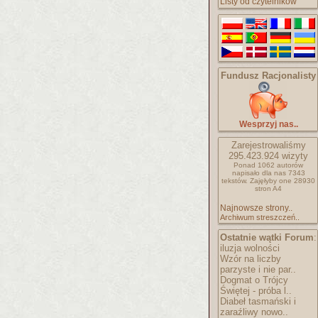
Listy od czytelników
Fundusz Racjonalisty
Wesprzyj nas..
Zarejestrowaliśmy
295.423.924
wizyty
Ponad 1062 autorów
napisało
dla nas 7343
tekstów.
Zajęłyby one 28930
stron A4
Najnowsze strony..
Archiwum streszczeń..
Ostatnie wątki Forum
:
iluzja wolności
Wzór na liczby
parzyste i nie par..
Dogmat o Trójcy
Świętej - próba l..
Diabeł tasmański i
zaraźliwy nowo..