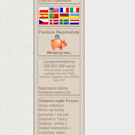
Listy od czytelników
Fundusz Racjonalisty
Wesprzyj nas..
Zarejestrowaliśmy
298.654.888
wizyt
Ponad 1062 autorów
napisało
dla nas 7343
tekstów.
Zajęłyby one 28930
stron A4
Najnowsze strony..
Archiwum streszczeń..
Ostatnie wątki Forum
:
iluzja wolności
Wzór na liczby
parzyste i nie par..
Dogmat o Trójcy
Świętej - próba l..
Diabeł tasmański i
zaraźliwy nowo..