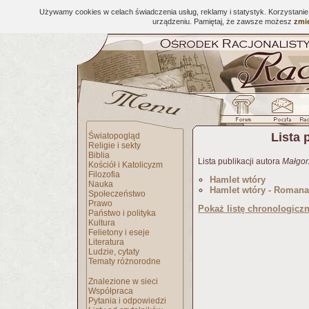
Używamy cookies w celach świadczenia usług, reklamy i statystyk. Korzystani
urządzeniu. Pamiętaj, że zawsze możesz
zmie
Lista 
Światopogląd
Religie i sekty
Biblia
Lista publikacji autora
Małgor
Kościół i Katolicyzm
Filozofia
Hamlet wtóry
Nauka
Hamlet wtóry - Romana
Społeczeństwo
Prawo
Pokaż listę chronologicz
Państwo i polityka
Kultura
Felietony i eseje
Literatura
Ludzie, cytaty
Tematy różnorodne
Znalezione w sieci
Współpraca
Pytania i odpowiedzi