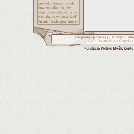
prowadzi ślepego - chodzi
bowiem tylko o to, aby
ślepy doszedł do celu, a nie
o to, aby wszystko widział."
Arthur Schopenhauer
Regulamin publikacji
Bannery
Mapa
[
] [
] [
Racjonalista
Copyright
©
Fundacja Wolnej Myśli, kont