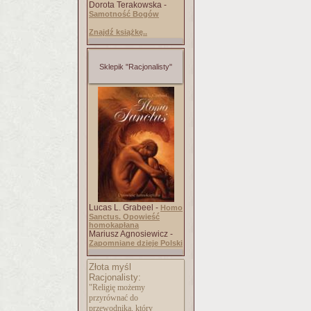
Dorota Terakowska -
Samotność Bogów
Znajdź książkę..
Sklepik "Racjonalisty"
Lucas L. Grabeel -
Homo
Sanctus. Opowieść
homokapłana
Mariusz Agnosiewicz -
Zapomniane dzieje Polski
Złota myśl
Racjonalisty:
"Religię możemy
przyrównać do
przewodnika, który