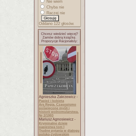
Nie wiem
Chyba nie
Raczej nie
Oddano 122 głosów.
Chcesz wiedzieć więcej?
Zamów dobrą książkę.
Propozycje Racjonalisty:
Agnieszka Zakrzewicz -
Papież i kobieta
Ars Regia. Czasopismo
poświęcone myśli i
historii wolnomularstwa.
Nr 2/1993
Mariusz Agnosiewicz -
Kryminalne dzieje
papiestwa tom I
Trudne pytania w dialogu
polsko-żydowskim