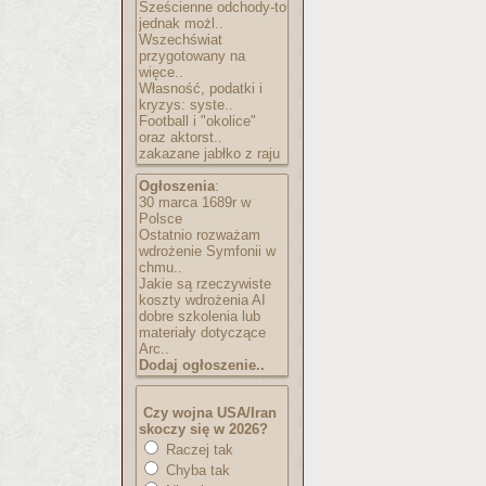
Sześcienne odchody-to
jednak możl..
Wszechświat
przygotowany na
więce..
Własność, podatki i
kryzys: syste..
Football i "okolice"
oraz aktorst..
zakazane jabłko z raju
Ogłoszenia
:
30 marca 1689r w
Polsce
Ostatnio rozważam
wdrożenie Symfonii w
chmu..
Jakie są rzeczywiste
koszty wdrożenia AI
dobre szkolenia lub
materiały dotyczące
Arc..
Dodaj ogłoszenie..
Czy wojna USA/Iran
skoczy się w 2026?
Raczej tak
Chyba tak