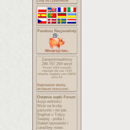
Listy od czytelników
Fundusz Racjonalisty
Wesprzyj nas..
Zarejestrowaliśmy
296.767.269
wizyt
Ponad 1062 autorów
napisało
dla nas 7343
tekstów.
Zajęłyby one 28930
stron A4
Najnowsze strony..
Archiwum streszczeń..
Ostatnie wątki Forum
:
iluzja wolności
Wzór na liczby
parzyste i nie par..
Dogmat o Trójcy
Świętej - próba l..
Diabeł tasmański i
zaraźliwy nowo..