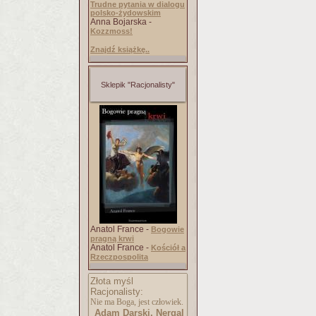
Trudne pytania w dialogu
polsko-żydowskim
Anna Bojarska -
Kozzmoss!
Znajdź książkę..
Sklepik "Racjonalisty"
Anatol France -
Bogowie
pragną krwi
Anatol France -
Kościół a
Rzeczpospolita
Złota myśl
Racjonalisty:
Nie ma Boga, jest człowiek.
Adam Darski, Nergal