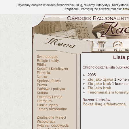
Używamy cookies w celach świadczenia usług, reklamy i statystyk. Korzystani
urządzeniu. Pamiętaj, że zawsze możesz
zmie
Lista 
Światopogląd
Religie i sekty
Biblia
Chronologiczna lista publikac
Kościół i Katolicyzm
Filozofia
2005
Nauka
Zło jako zjawa
1 komen
Społeczeństwo
Zło jako brak
1 komenta
Prawo
Zło jako brak
Państwo i polityka
Fenomenalizm tomisty
Kultura
Felietony i eseje
Razem: 4 tekstów
Literatura
Pokaż listę alfabetyczną
Ludzie, cytaty
Tematy różnorodne
Znalezione w sieci
Współpraca
Pytania i odpowiedzi