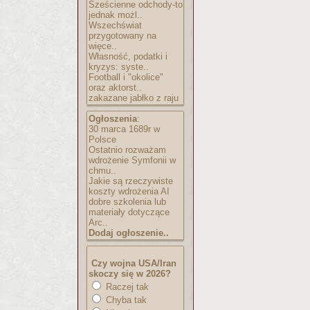
Sześcienne odchody-to
jednak możl..
Wszechświat
przygotowany na
więce..
Własność, podatki i
kryzys: syste..
Football i "okolice"
oraz aktorst..
zakazane jabłko z raju
Ogłoszenia
:
30 marca 1689r w
Polsce
Ostatnio rozważam
wdrożenie Symfonii w
chmu..
Jakie są rzeczywiste
koszty wdrożenia AI
dobre szkolenia lub
materiały dotyczące
Arc..
Dodaj ogłoszenie..
Czy wojna USA/Iran
skoczy się w 2026?
Raczej tak
Chyba tak