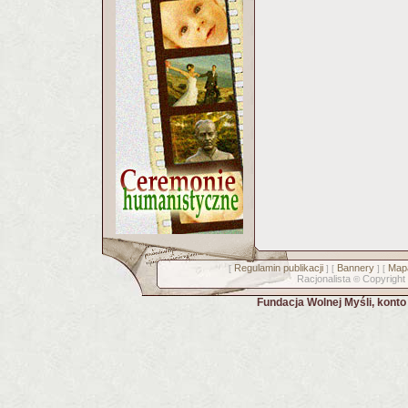
Regulamin publikacji
Bannery
Mapa
[
] [
] [
Racjonalista
Copyright
©
Fundacja Wolnej Myśli, kont