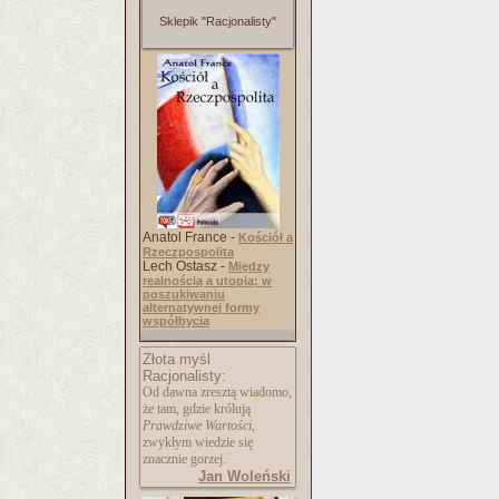
Sklepik "Racjonalisty"
Anatol France -
Kościół a
Rzeczpospolita
Lech Ostasz -
Między
realnością a utopią: w
poszukiwaniu
alternatywnej formy
współbycia
Złota myśl
Racjonalisty:
Od dawna zresztą wiadomo,
że tam, gdzie królują
Prawdziwe Wartości
,
zwykłym wiedzie się
znacznie gorzej.
Jan Woleński