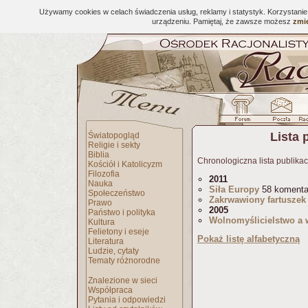
Używamy cookies w celach świadczenia usług, reklamy i statystyk. Korzystani
urządzeniu. Pamiętaj, że zawsze możesz
zmie
Lista 
Światopogląd
Religie i sekty
Biblia
Chronologiczna lista publikac
Kościół i Katolicyzm
Filozofia
2011
Nauka
Siła Europy
58 komenta
Społeczeństwo
Zakrwawiony fartuszek 
Prawo
2005
Państwo i polityka
Wolnomyślicielstwo a
Kultura
Felietony i eseje
Pokaż listę alfabetyczną
Literatura
Ludzie, cytaty
Tematy różnorodne
Znalezione w sieci
Współpraca
Pytania i odpowiedzi