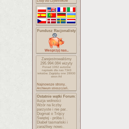
Listy od czytelników
Fundusz Racjonalisty
Wesprzyj nas..
Zarejestrowaliśmy
295.994.084
wizyty
Ponad 1062 autorów
napisało
dla nas 7343
tekstów.
Zajęłyby one 28930
stron A4
Najnowsze strony..
Archiwum streszczeń..
Ostatnie wątki Forum
:
iluzja wolności
Wzór na liczby
parzyste i nie par..
Dogmat o Trójcy
Świętej - próba l..
Diabeł tasmański i
zaraźliwy nowo..