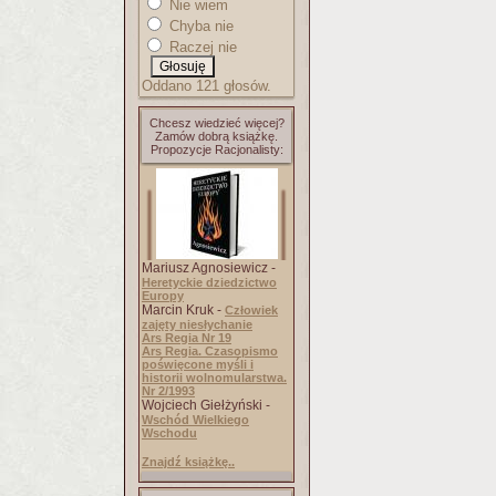
Nie wiem
Chyba nie
Raczej nie
Oddano 121 głosów.
Chcesz wiedzieć więcej?
Zamów dobrą książkę.
Propozycje Racjonalisty:
Mariusz Agnosiewicz -
Heretyckie dziedzictwo
Europy
Marcin Kruk -
Człowiek
zajęty niesłychanie
Ars Regia Nr 19
Ars Regia. Czasopismo
poświęcone myśli i
historii wolnomularstwa.
Nr 2/1993
Wojciech Giełżyński -
Wschód Wielkiego
Wschodu
Znajdź książkę..