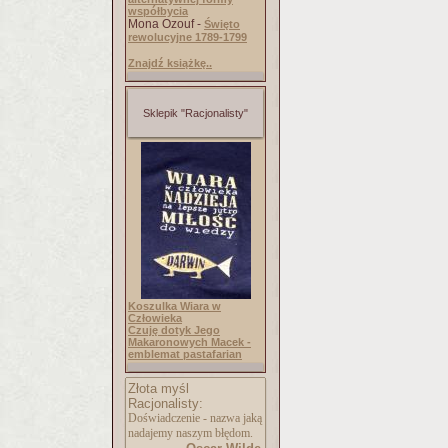
współbycia
Mona Ozouf -
Święto
rewolucyjne 1789-1799
Znajdź książkę..
Sklepik "Racjonalisty"
Koszulka Wiara w
Człowieka
Czuję dotyk Jego
Makaronowych Macek -
emblemat pastafarian
Złota myśl
Racjonalisty:
Doświadczenie - nazwa jaką
nadajemy naszym błędom.