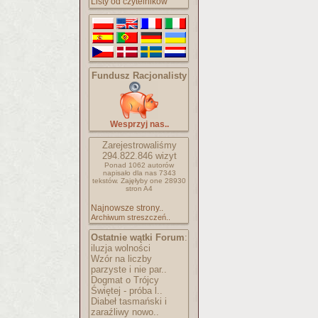
Listy od czytelników
Fundusz Racjonalisty
Wesprzyj nas..
Zarejestrowaliśmy
294.822.846
wizyt
Ponad 1062 autorów
napisało
dla nas 7343
tekstów.
Zajęłyby one 28930
stron A4
Najnowsze strony..
Archiwum streszczeń..
Ostatnie wątki Forum
:
iluzja wolności
Wzór na liczby
parzyste i nie par..
Dogmat o Trójcy
Świętej - próba l..
Diabeł tasmański i
zaraźliwy nowo..