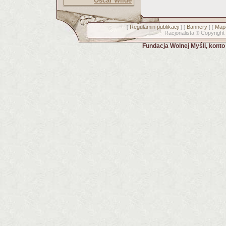
Oscar Wilde
Regulamin publikacji
Bannery
Mapa
[
] [
] [
Racjonalista
Copyright
©
Fundacja Wolnej Myśli, kont