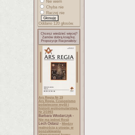
Nie wiem
Chyba nie
Raczej nie
Oddano 120 głosów.
Chcesz wiedzieć więcej?
Zamów dobrą książkę.
Propozycje Racjonalisty:
Ars Regia Nr 19
Ars Regia. Czasopismo
poświęcone myśli i
historii wolnomularstwa.
Nr 2/1993
Barbara Włodarczyk -
Nie ma jednej Rosji
Lech Ostasz -
Między
realnością a utopią: w
poszukiwaniu
alternatywnej formy