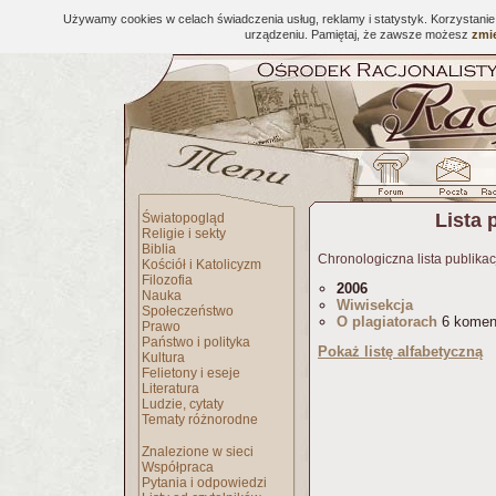
Używamy cookies w celach świadczenia usług, reklamy i statystyk. Korzystani
urządzeniu. Pamiętaj, że zawsze możesz
zmie
Lista 
Światopogląd
Religie i sekty
Biblia
Chronologiczna lista publikac
Kościół i Katolicyzm
Filozofia
2006
Nauka
Wiwisekcja
Społeczeństwo
O plagiatorach
6 komen
Prawo
Państwo i polityka
Pokaż listę alfabetyczną
Kultura
Felietony i eseje
Literatura
Ludzie, cytaty
Tematy różnorodne
Znalezione w sieci
Współpraca
Pytania i odpowiedzi