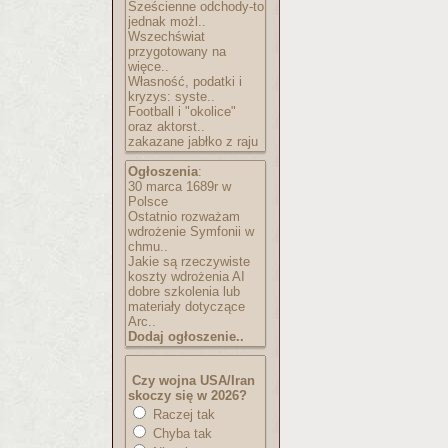
Sześcienne odchody-to
jednak możl..
Wszechświat
przygotowany na
więce..
Własność, podatki i
kryzys: syste..
Football i "okolice"
oraz aktorst..
zakazane jabłko z raju
Ogłoszenia
:
30 marca 1689r w
Polsce
Ostatnio rozważam
wdrożenie Symfonii w
chmu..
Jakie są rzeczywiste
koszty wdrożenia AI
dobre szkolenia lub
materiały dotyczące
Arc..
Dodaj ogłoszenie..
Czy wojna USA/Iran
skoczy się w 2026?
Raczej tak
Chyba tak