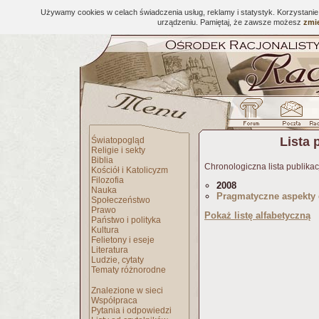
Używamy cookies w celach świadczenia usług, reklamy i statystyk. Korzystani
urządzeniu. Pamiętaj, że zawsze możesz
zmie
Lista 
Światopogląd
Religie i sekty
Biblia
Chronologiczna lista publikac
Kościół i Katolicyzm
Filozofia
2008
Nauka
Pragmatyczne aspekty 
Społeczeństwo
Prawo
Pokaż listę alfabetyczną
Państwo i polityka
Kultura
Felietony i eseje
Literatura
Ludzie, cytaty
Tematy różnorodne
Znalezione w sieci
Współpraca
Pytania i odpowiedzi