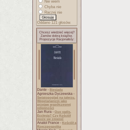
Nie wiem
Chyba nie
Raczej nie
Oddano 121 głosów.
Chcesz wiedzieć więcej?
Zamów dobrą książkę.
Propozycje Racjonalisty:
Dante -
Biesiada
Agnieszka Dyczewska -
Światopogląd na talerzu.
Wegetarianizm jako
przejaw współczesnej
religijności
Jan Rura -
Quo vadis,
Ecclesia? Czy Kościół
może się zmienić
Anatol France -
Kościół a
Rzeczpospolita