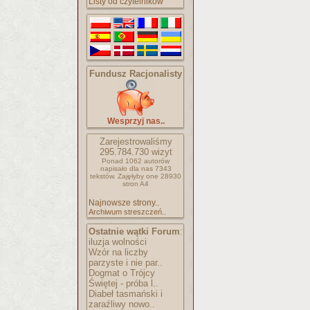
Listy od czytelników
Fundusz Racjonalisty
Wesprzyj nas..
Zarejestrowaliśmy
295.784.730
wizyt
Ponad 1062 autorów
napisało
dla nas 7343
tekstów.
Zajęłyby one 28930
stron A4
Najnowsze strony..
Archiwum streszczeń..
Ostatnie wątki Forum
:
iluzja wolności
Wzór na liczby
parzyste i nie par..
Dogmat o Trójcy
Świętej - próba l..
Diabeł tasmański i
zaraźliwy nowo..