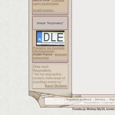
Marcin Kruk -
Człowiek
zajęty niesłychanie
Znajdź książkę..
Sklepik "Racjonalisty"
Prowadzę się rozumnie
(dla kierowców)
Anatol France -
Bogowie
pragną krwi
Złota myśl
Racjonalisty:
"Aby być niepospolicie
uczonym, trzeba zacząć od
pospolitego uczenia się."
Karol Dickens
Regulamin publikacji
Bannery
Mapa
[
] [
] [
Racjonalista
Copyright
©
Fundacja Wolnej Myśli, kont