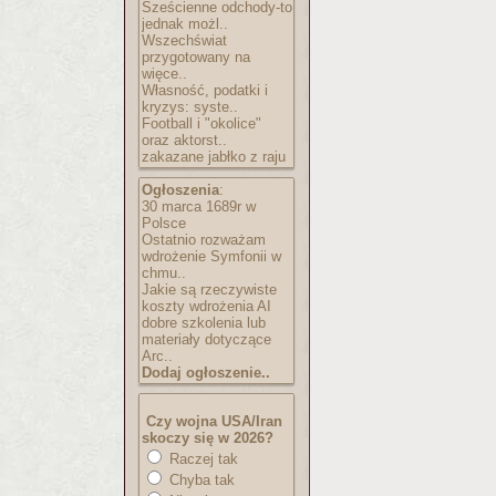
Sześcienne odchody-to
jednak możl..
Wszechświat
przygotowany na
więce..
Własność, podatki i
kryzys: syste..
Football i "okolice"
oraz aktorst..
zakazane jabłko z raju
Ogłoszenia
:
30 marca 1689r w
Polsce
Ostatnio rozważam
wdrożenie Symfonii w
chmu..
Jakie są rzeczywiste
koszty wdrożenia AI
dobre szkolenia lub
materiały dotyczące
Arc..
Dodaj ogłoszenie..
Czy wojna USA/Iran
skoczy się w 2026?
Raczej tak
Chyba tak