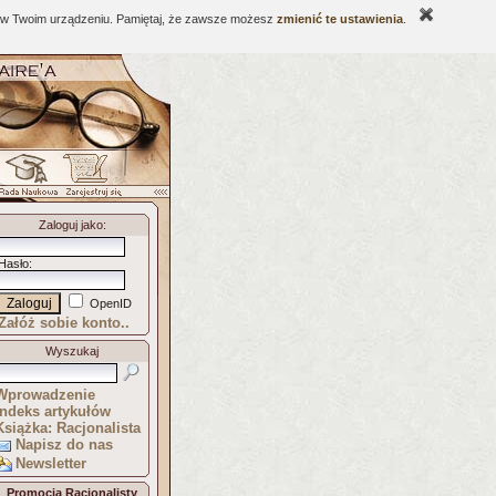
ne w Twoim urządzeniu. Pamiętaj, że zawsze możesz
zmienić te ustawienia
.
Zaloguj jako
:
Hasło
:
OpenID
Załóż sobie konto..
Wyszukaj
Wprowadzenie
Indeks artykułów
Książka: Racjonalista
Napisz do nas
Newsletter
Promocja Racjonalisty