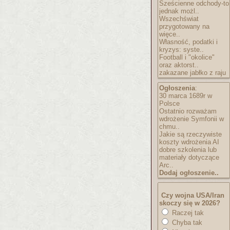
Sześcienne odchody-to
jednak możl..
Wszechświat
przygotowany na
więce..
Własność, podatki i
kryzys: syste..
Football i "okolice"
oraz aktorst..
zakazane jabłko z raju
Ogłoszenia
:
30 marca 1689r w
Polsce
Ostatnio rozważam
wdrożenie Symfonii w
chmu..
Jakie są rzeczywiste
koszty wdrożenia AI
dobre szkolenia lub
materiały dotyczące
Arc..
Dodaj ogłoszenie..
Czy wojna USA/Iran
skoczy się w 2026?
Raczej tak
Chyba tak