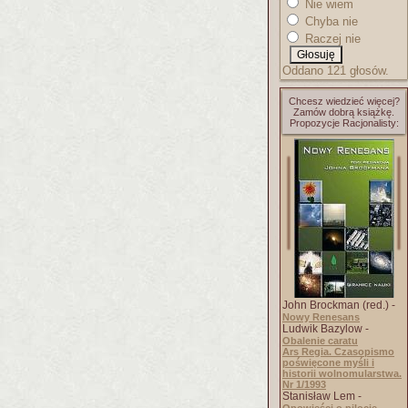
Nie wiem
Chyba nie
Raczej nie
Oddano 121 głosów.
Chcesz wiedzieć więcej?
Zamów dobrą książkę.
Propozycje Racjonalisty:
John Brockman (red.) -
Nowy Renesans
Ludwik Bazylow -
Obalenie caratu
Ars Regia. Czasopismo
poświęcone myśli i
historii wolnomularstwa.
Nr 1/1993
Stanisław Lem -