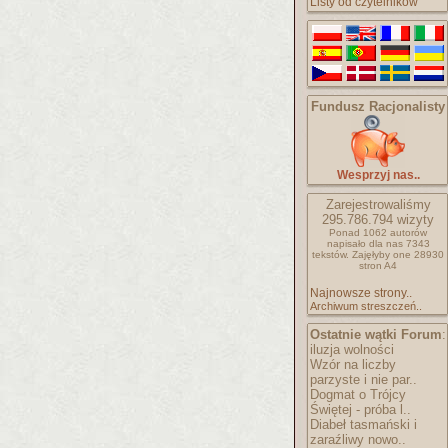
Listy od czytelników
Fundusz Racjonalisty
Wesprzyj nas..
Zarejestrowaliśmy
295.786.794
wizyty
Ponad 1062 autorów
napisało
dla nas 7343
tekstów.
Zajęłyby one 28930
stron A4
Najnowsze strony..
Archiwum streszczeń..
Ostatnie wątki Forum
:
iluzja wolności
Wzór na liczby
parzyste i nie par..
Dogmat o Trójcy
Świętej - próba l..
Diabeł tasmański i
zaraźliwy nowo..