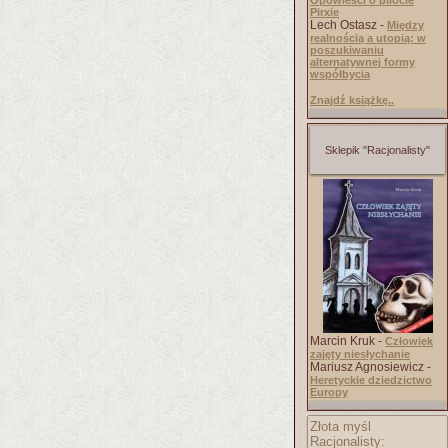
Opowieści o pilocie
Pirxie
Lech Ostasz -
Między
realnością a utopią: w
poszukiwaniu
alternatywnej formy
współbycia
Znajdź książkę..
Sklepik "Racjonalisty"
Marcin Kruk -
Człowiek
zajęty niesłychanie
Mariusz Agnosiewicz -
Heretyckie dziedzictwo
Europy
Złota myśl
Racjonalisty: