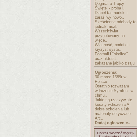
Dogmat o Trójcy
Świętej - próba l..
Diabeł tasmański i
zaraźliwy nowo..
Sześcienne odchody-to
jednak możl..
Wszechświat
przygotowany na
więce..
Własność, podatki i
kryzys: syste..
Football i "okolice"
oraz aktorst..
zakazane jabłko z raju
Ogłoszenia
:
30 marca 1689r w
Polsce
Ostatnio rozważam
wdrożenie Symfonii w
chmu..
Jakie są rzeczywiste
koszty wdrożenia AI
dobre szkolenia lub
materiały dotyczące
Arc..
Dodaj ogłoszenie..
Chcesz wiedzieć więcej?
Zamów dobrą książkę.