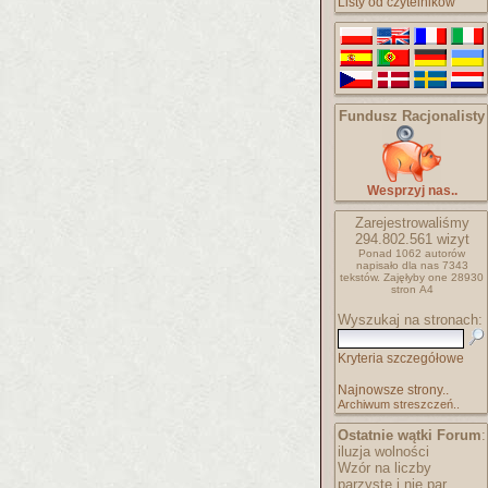
Listy od czytelników
Fundusz Racjonalisty
Wesprzyj nas..
Zarejestrowaliśmy
294.802.561
wizyt
Ponad 1062 autorów
napisało
dla nas 7343
tekstów.
Zajęłyby one 28930
stron A4
Wyszukaj na stronach:
Kryteria szczegółowe
Najnowsze strony..
Archiwum streszczeń..
Ostatnie wątki Forum
:
iluzja wolności
Wzór na liczby
parzyste i nie par..