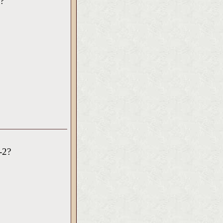
?
-2?