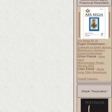
Propozycje Racjonalisty:
Ars Regia Nr 18
Eugen Drewermann -
Zstępuję na barkę słońca.
Medytacje o śmierci i
zmartwychwstaniu
Orhan Pamuk -
Dom
ciszy
Wolnomularz Polski -
Wiosna 2012
Lilian Edvall -
Nowe
życie Tildy Bengtsson
Znajdź książkę..
Sklepik "Racjonalisty"