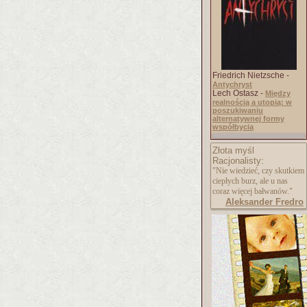
Friedrich Nietzsche -
Antychryst
Lech Ostasz -
Między
realnością a utopią: w
poszukiwaniu
alternatywnej formy
współbycia
Złota myśl
Racjonalisty:
"Nie wiedzieć, czy skutkiem
ciepłych burz, ale u nas
coraz więcej bałwanów."
Aleksander Fredro