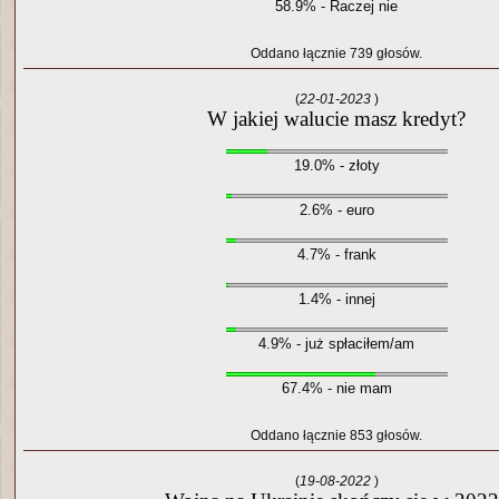
58.9% - Raczej nie
Oddano łącznie 739 głosów.
(
22-01-2023
)
W jakiej walucie masz kredyt?
19.0% - złoty
2.6% - euro
4.7% - frank
1.4% - innej
4.9% - już spłaciłem/am
67.4% - nie mam
Oddano łącznie 853 głosów.
(
19-08-2022
)