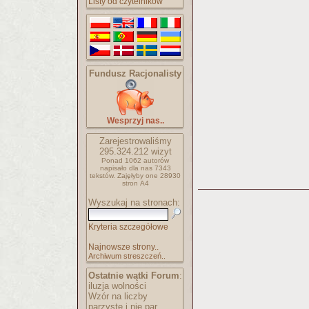
Listy od czytelników
Fundusz Racjonalisty
Wesprzyj nas..
Zarejestrowaliśmy
295.324.212
wizyt
Ponad 1062 autorów
napisało
dla nas 7343
tekstów.
Zajęłyby one 28930
stron A4
Wyszukaj na stronach:
Kryteria szczegółowe
Najnowsze strony..
Archiwum streszczeń..
Ostatnie wątki Forum
:
iluzja wolności
Wzór na liczby
parzyste i nie par..