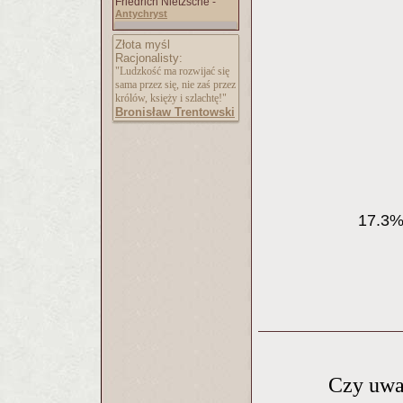
Friedrich Nietzsche -
Antychryst
Złota myśl
Racjonalisty:
"Ludzkość ma rozwijać się
sama przez się, nie zaś przez
królów, księży i szlachtę!"
Bronisław Trentowski
17.3% 
Czy uważ