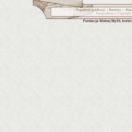
Regulamin publikacji
Bannery
Mapa
[
] [
] [
Racjonalista
Copyright
©
Fundacja Wolnej Myśli, kont