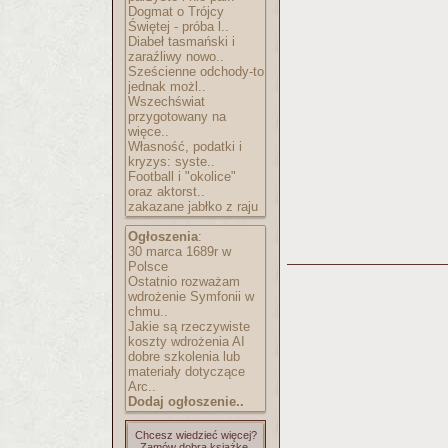
Dogmat o Trójcy
Świętej - próba l..
Diabeł tasmański i
zaraźliwy nowo..
Sześcienne odchody-to
jednak możl..
Wszechświat
przygotowany na
więce..
Własność, podatki i
kryzys: syste..
Football i "okolice"
oraz aktorst..
zakazane jabłko z raju
Ogłoszenia
:
30 marca 1689r w
Polsce
Ostatnio rozważam
wdrożenie Symfonii w
chmu..
Jakie są rzeczywiste
koszty wdrożenia AI
dobre szkolenia lub
materiały dotyczące
Arc..
Dodaj ogłoszenie..
Chcesz wiedzieć więcej?
Zamów dobrą książkę.