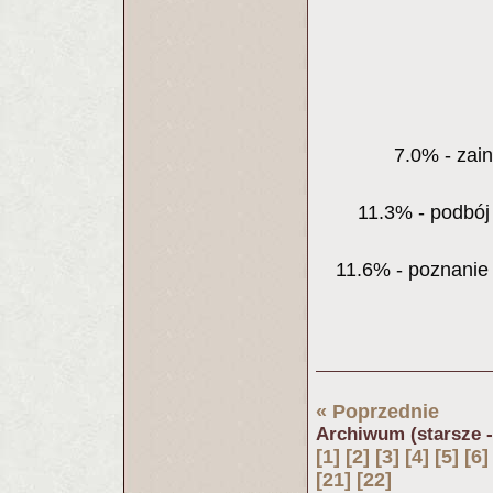
7.0% - zai
11.3% - podbój
11.6% - poznanie
« Poprzednie
Archiwum (starsze 
[1]
[2]
[3]
[4]
[5]
[6]
[21]
[22]