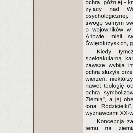
ochra, później - k
żyjący nad Wis
psychologicznej,
trwogę samym swy
o wojowników w 
Ariowie mieli 
Świętokrzyskich, 
Kiedy tymc
spektakularną ka
zawsze wybija im
ochra służyła prze
wierzeń, niektórz
nawet teologię oc
ochra symbolizow
Ziemią", a jej o
łona Rodzicielki
wyznawcami XX-wie
Koncepcja zak
temu na ziemia