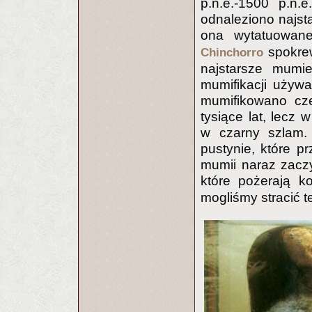
p.n.e.-1500 p.n.
odnaleziono najst
ona wytatuowan
spokrew
Chinchorro
najstarsze mumi
mumifikacji używa
mumifikowano cze
tysiące lat, lecz 
w czarny szlam.
pustynie, które p
mumii naraz zaczy
które pożerają k
mogliśmy stracić t