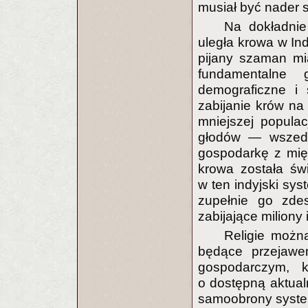
musiał być nader s
Na dokładnie 
uległa krowa w Ind
pijany szaman mia
fundamentalne
demograficzne i
zabijanie krów na
mniejszej populac
głodów — wszedł w
gospodarkę z mię
krowa została św
w ten indyjski sys
zupełnie go zdes
zabijające miliony 
Religie można
będące przejawe
gospodarczym, 
o dostępną aktualn
samoobrony system