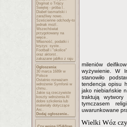
Dogmat o Trójcy
Świętej - próba l..
Diabeł tasmański i
zaraźliwy nowo..
Sześcienne odchody-to
jednak możl..
Wszechświat
przygotowany na
więce..
Własność, podatki i
kryzys: syste..
Football i "okolice"
oraz aktorst..
zakazane jabłko z raju
mileniów deifiko
Ogłoszenia
:
wyżywienie. W I
30 marca 1689r w
Polsce
stanowiło podst
Ostatnio rozważam
tendencja opisu hi
wdrożenie Symfonii w
chmu..
jako niebiańskie 
Jakie są rzeczywiste
traktują wytwory 
koszty wdrożenia AI
dobre szkolenia lub
tymczasem reli
materiały dotyczące
uwarunkowane pra
Arc..
Dodaj ogłoszenie..
Wielki Wóz czy
Czy wojna USA/Iran