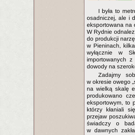
I była to metr
osadniczej, ale 
eksportowana na o
W Rydnie odnalezi
do produkcji narzę
w Pieninach, kilk
wyłącznie w Sł
importowanych z 
dowody na szerok
Zadajmy sob
w okresie owego 
na wielką skalę 
produkowano cze
eksportowym, to 
którzy kłaniali 
przejaw poszukiwa
świadczy o bad
w dawnych zakład