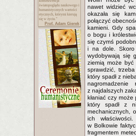
konsekwencja
światopoglądu naukowego i
nawet widzieć wc
humanistycznych wartości
okazała się ka
etycznych, którymi kierują
się w życiu."
połączyć obecność
Prof. Adam Gierek
kamieni. Gdy spad
o bogu i królestw
się czymś podobny
i na dole. Skoro
wydobywają się g
ziemią może być 
sprawdzić, trzeb
który spadł z nieb
nagromadzenie 
z najdalszych zaką
kłaniać czy może 
który spadł z n
mechanicznych, o
ich właściwości.
w Bolkowie faktyc
fragmentem meteor