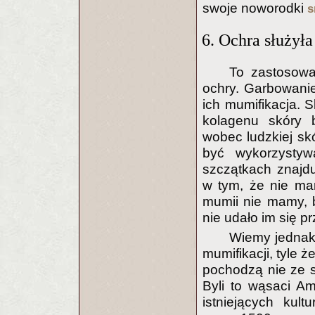
swoje noworodki
s
6. Ochra służył
To zastosowa
ochry. Garbowanie
ich mumifikacja.
kolagenu skóry 
wobec ludzkiej skó
być wykorzystyw
szczątkach znajd
w tym, że nie ma
mumii nie mamy, 
nie udało im się p
Wiemy jednak
mumifikacji, tyle 
pochodzą nie ze st
Byli to wąsaci Am
istniejących kult