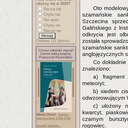
skoczy się w 2026?
Oto modelowy 
Raczej tak
szamańskie sank
Chyba tak
Nie wiem
Szczecina sprzed
Chyba nie
Galińskiego z Inst
Raczej nie
odkrycia jest olb
została sprowadzo
Oddano 121 głosów.
szamańskie sanktu
Chcesz wiedzieć więcej?
anglojęzycznych 
Zamów dobrą książkę.
Propozycje Racjonalisty:
Co dokładnie
znaleziono:
a) fragment
meteoryt;
b) siedem ci
odwzorowującym W
c) ułożony na
kwarcyt, piaskow
Mona Ozouf -
Święto
czarnym burszty
rewolucyjne 1789-1799
rogowiec.
Znajdź książkę..