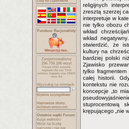
Listy od czytelników
religijnych inter
zresztą szerzej całe
interpretuje w kat
nie tylko obozu c
Fundusz Racjonalisty
wkład chrześcija
wkład negatywny
stwierdzić, że is
Wesprzyj nas..
kultury na chrześc
bardziej polski ni
Zarejestrowaliśmy
296.759.186
wizyt
Zjawisko przewar
Ponad 1062 autorów
tylko fragmentem p
napisało
dla nas 7343
tekstów.
Zajęłyby one 28930
stron A4
całej historii. 
kontekstu nie roz
Wyszukaj na stronach:
koncepcje „to mia
Kryteria szczegółowe
pseudowyjaśnieni
Najnowsze strony..
stuprocentową s
Archiwum streszczeń..
krępującego „nie 
Ostatnie wątki Forum
:
iluzja wolności
Wzór na liczby
parzyste i nie par..