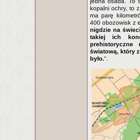
jedna osada. To s
kopalni ochry, to 
ma parę kilometr
400 obozowisk z ep
nigdzie na świec
takiej ich konc
prehistoryczne
światową, który 
było.
".