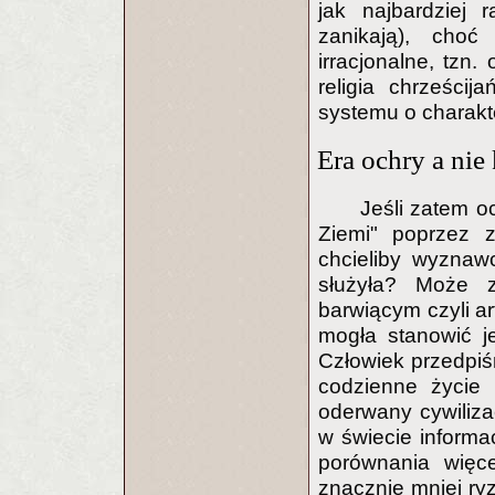
jak najbardziej 
zanikają), cho
irracjonalne, tzn.
religia chrześcij
systemu o charak
Era ochry a nie
Jeśli zatem o
Ziemi" poprzez z
chcieliby wyznawc
służyła? Może z
barwiącym czyli ar
mogła stanowić je
Człowiek przedpiś
codzienne życie 
oderwany cywiliza
w świecie informa
porównania więce
znacznie mniej ry