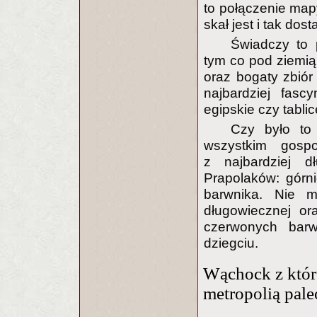
to połączenie ma
skał jest i tak dos
Świadczy to 
tym co pod ziemią
oraz bogaty zbió
najbardziej fasc
egipskie czy tabl
Czy było to
wszystkim gosp
z najbardziej d
Prapolaków: górn
barwnika. Nie m
długowiecznej ora
czerwonych barw
dziegciu.
Wąchock z któr
metropolią pale