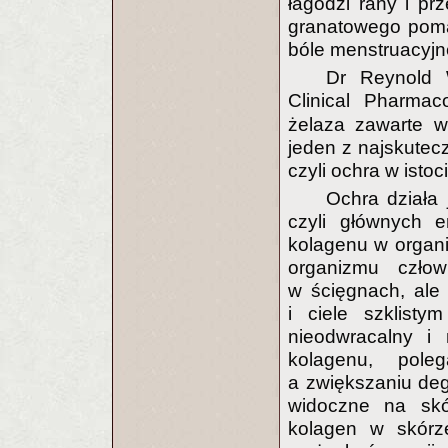
łagodzi rany i p
granatowego poma
bóle menstruacyjn
Dr Reynold 
Clinical Pharma
żelaza zawarte w
jeden z najskutec
czyli ochra w isto
Ochra działa j
czyli głównych 
kolagenu w organi
organizmu czło
w ścięgnach, ale
i ciele szklist
nieodwracalny i 
kolagenu, pole
a zwiększaniu de
widoczne na skó
kolagen w skórz