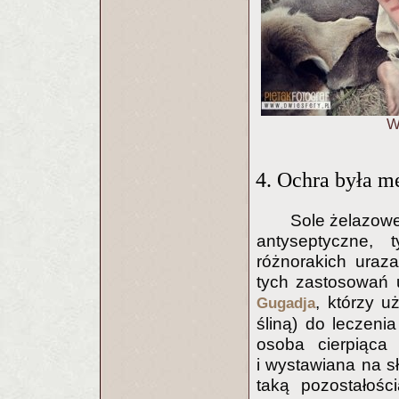
W
4. Ochra była 
Sole żelazowe
antyseptyczne,
różnorakich uraz
tych zastosowań 
, którzy u
Gugadja
śliną) do leczeni
osoba cierpiąca
i wystawiana na s
taką pozostałośc