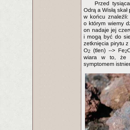
Przed tysiąc
Odrą a Wisłą skał 
w końcu znaleźli:
o którym wiemy dzi
on nadaje jej czer
i mogą być do si
zetknięcia pirytu 
O
(tlen) --> Fe
2
2
wiara w to, że
symptomem istnien