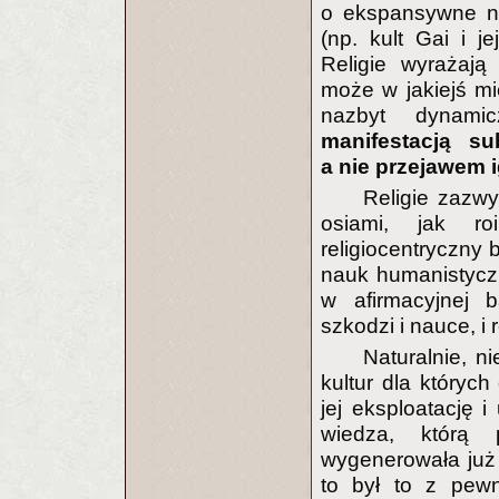
o ekspansywne no
(np. kult Gai i 
Religie wyrażają
może w jakiejś m
nazbyt dynami
manifestacją s
a nie przejawem i
Religie zazw
osiami, jak ro
religiocentryczny 
nauk humanistyczn
w afirmacyjnej b
szkodzi i nauce, i 
Naturalnie, n
kultur dla któryc
jej eksploatację 
wiedza, którą p
wygenerowała już j
to był to z pewn