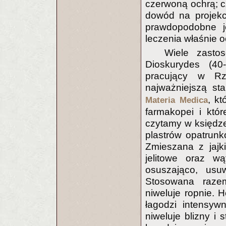
czerwoną ochrą; c
dowód na projekc
prawdopodobne je
leczenia właśnie o
Wiele zasto
Dioskurydes (40-
pracujący w Rz
najważniejszą s
, k
Materia Medica
farmakopei i któ
czytamy w księdze
plastrów opatrun
Zmieszana z jajk
jelitowe oraz wą
osuszająco, usu
Stosowana raze
niweluje ropnie. 
łagodzi intensy
niweluje blizny i