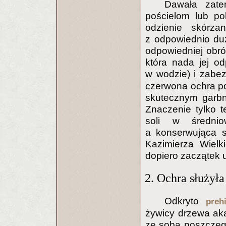
Dawała zate
pościelom lub po
odzienie skórza
z odpowiednio du
odpowiedniej obró
która nada jej od
w wodzie) i zabez
czerwona ochra po
skutecznym garbni
Znaczenie tylko 
soli w średni
a konserwująca 
Kazimierza Wielk
dopiero zaczątek u
2. Ochra służył
Odkryto
preh
żywicy drzewa ak
ze sobą poszczegó