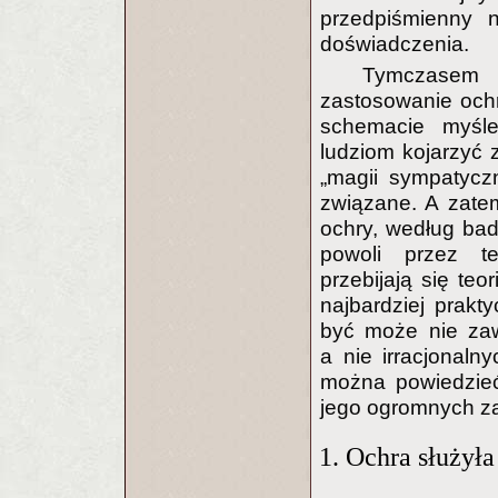
przedpiśmienny 
doświadczenia.
Tymczasem 
zastosowanie ochr
schemacie myśle
ludziom kojarzyć z
„magii sympatycz
związane. A zate
ochry, według bad
powoli przez te
przebijają się te
najbardziej prakt
być może nie zaw
a nie irracjonaln
można powiedzieć
jego ogromnych z
1. Ochra służył