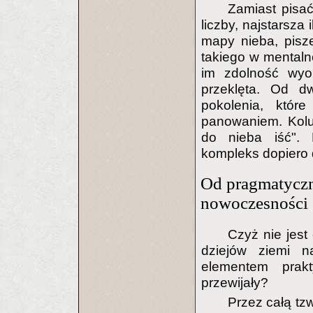
Zamiast pisać
liczby, najstarsza
mapy nieba, pisz
takiego w mentalno
im zdolność wyob
przeklęta. Od d
pokolenia, któr
panowaniem. Kol
do nieba iść". P
kompleks dopiero 
Od pragmatyczne
nowoczesności
Czyż nie jest
dziejów ziemi n
elementem prakty
przewijały?
Przez całą tzw