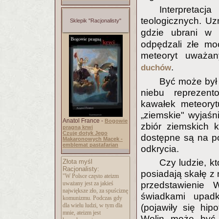
Interpretac
teologicznych. Uz
Sklepik "Racjonalisty"
gdzie ubrani w
odpędzali złe mo
meteoryt uważa
.
duchów
Być może był 
niebu reprezen
kawałek meteoryt
„ziemskie" wyjaś
Anatol France -
Bogowie
zbiór ziemskich 
pragną krwi
Czuję dotyk Jego
dostępne są na po
Makaronowych Macek -
emblemat pastafarian
odkrycia.
Czy ludzie, kt
Złota myśl
Racjonalisty:
posiadają skałę z
"W Polsce często ateizm
przedstawienie 
uważany jest za jakieś
największe zło, za spuściznę
świadkami upad
komunizmu. Podczas gdy
dla wielu ludzi, w tym dla
(pojawiły się hip
mnie, ateizm jest
Wolin może być 