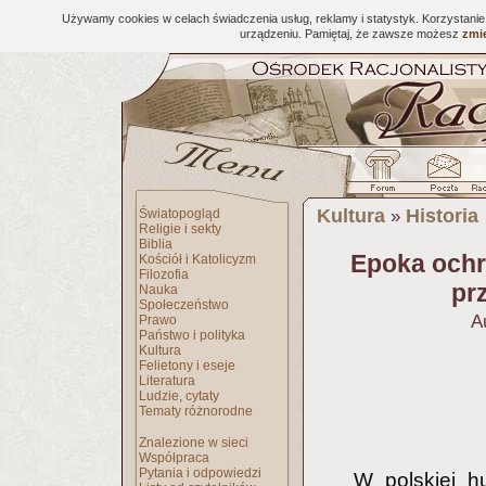
Używamy cookies w celach świadczenia usług, reklamy i statystyk. Korzystani
urządzeniu. Pamiętaj, że zawsze możesz
zmie
Kultura
Historia
Światopogląd
»
Religie i sekty
Biblia
Epoka ochr
Kościół i Katolicyzm
Filozofia
pr
Nauka
Społeczeństwo
A
Prawo
Państwo i polityka
Kultura
Felietony i eseje
Literatura
Ludzie, cytaty
Tematy różnorodne
Znalezione w sieci
Współpraca
Pytania i odpowiedzi
W polskiej h