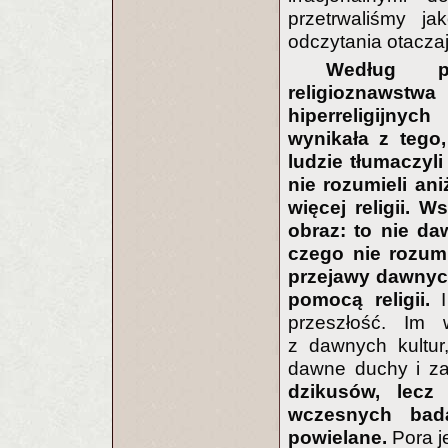
przetrwaliśmy ja
odczytania otaczaj
Według pr
religioznaws
hiperreligijny
wynikała z tego,
ludzie tłumaczyli
nie rozumieli ani
więcej religii. 
obraz: to nie d
czego nie rozumi
przejawy dawnych
pomocą religii.
I
przeszłość. Im 
z dawnych kultur
dawne duchy i z
dzikusów, lecz
wczesnych bada
powielane.
Pora j