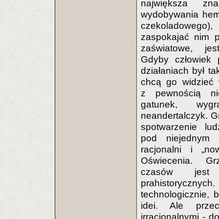
największa zn
wydobywania hema
czekoladowego
zaspokajać nim p
zaświatowe, jes
Gdyby człowiek 
działaniach był ta
chcą go widzieć w
z pewnością nie
gatunek, wyg
neandertalczyk. 
spotwarzenie lud
pod niejednym w
racjonalni i „no
Oświecenia. Gr
czasów jest 
prahistorycznych
technologicznie, 
idei. Ale przec
irracjonalnymi - d