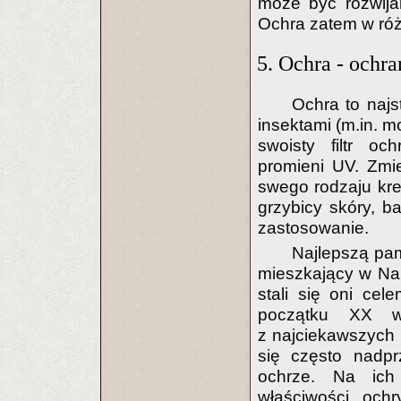
może być rozwijan
Ochra zatem w róż
5. Ochra - ochra
Ochra to najs
insektami (m.in. m
swoisty filtr oc
promieni UV. Zmi
swego rodzaju kr
grzybicy skóry, ba
zastosowanie.
Najlepszą pam
mieszkający w Nam
stali się oni cel
początku XX w
z najciekawszych 
się często nadpr
ochrze. Na ich
właściwości och