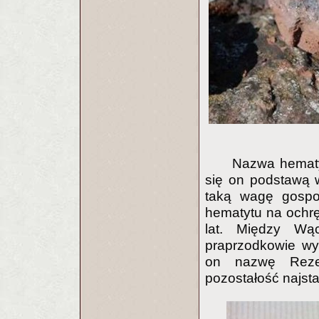
Nazwa hematyt
się on podstawą 
taką wagę gospod
hematytu na ochrę
lat. Między Wą
praprzodkowie wyt
on nazwę Rezer
pozostałość najst