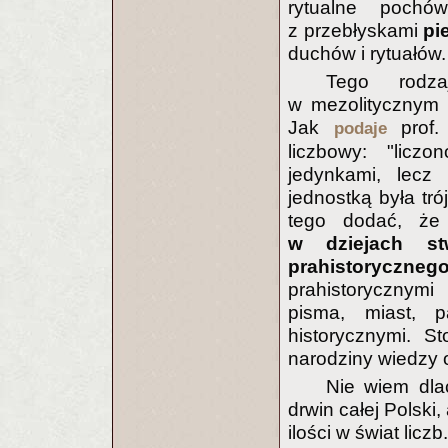
rytualne pochó
z przebłyskami
pi
duchów i rytuałów.
Tego rodza
w mezolitycznym 
Jak
prof.
podaje
liczbowy: "lic
jedynkami, lecz 
jednostką była tr
tego dodać, że
w dziejach stw
prahistoryczneg
prahistorycznymi
pisma, miast, p
historycznymi. S
narodziny wiedzy o
Nie wiem dla
drwin całej Polski,
ilości w świat liczb.