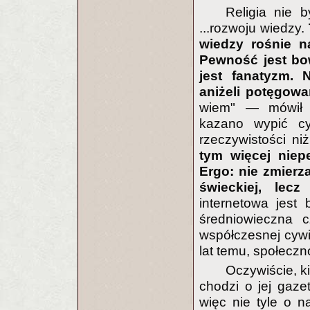
Religia nie b
...rozwoju wiedzy.
wiedzy rośnie n
Pewność jest bow
jest fanatyzm.
aniżeli potęgowa
wiem" — mówił 
kazano wypić cy
rzeczywistości ni
tym więcej niep
Ergo: nie zmierz
świeckiej, lec
internetowa jest 
średniowieczna c
współczesnej cywi
lat temu, społeczn
Oczywiście, ki
chodzi o jej gaze
więc nie tyle o n