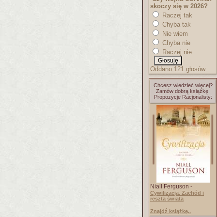
skoczy się w 2026?
Raczej tak
Chyba tak
Nie wiem
Chyba nie
Raczej nie
Oddano 121 głosów.
Chcesz wiedzieć więcej?
Zamów dobrą książkę.
Propozycje Racjonalisty:
Niall Ferguson -
Cywilizacja. Zachód i
reszta świata
Znajdź książkę..