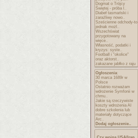
Dogmat o Trójcy
Świętej - próba l..
Diabeł tasmański i
zaraźliwy nowo..
Sześcienne odchody-to
jednak możl..
Wszechświat
przygotowany na
więce..
Własność, podatki i
kryzys: syste..
Football i "okolice"
oraz aktorst..
zakazane jabłko z raju
Ogłoszenia
:
30 marca 1689r w
Polsce
Ostatnio rozważam
wdrożenie Symfonii w
chmu..
Jakie są rzeczywiste
koszty wdrożenia AI
dobre szkolenia lub
materiały dotyczące
Arc..
Dodaj ogłoszenie..
Czy wojna USA/Iran