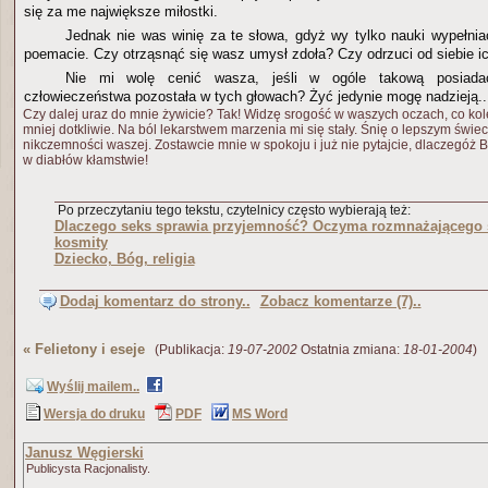
się za me największe miłostki.
Jednak nie was winię za te słowa, gdyż wy tylko nauki wypełnia
poemacie. Czy otrząsnąć się wasz umysł zdoła? Czy odrzuci od siebie i
Nie mi wolę cenić wasza, jeśli w ogóle takową posiada
człowieczeństwa pozostała w tych głowach? Żyć jedynie mogę nadzieją...
Czy dalej uraz do mnie żywicie? Tak! Widzę srogość w waszych oczach, co kol
mniej dotkliwie. Na ból lekarstwem marzenia mi się stały. Śnię o lepszym świeci
nikczemności waszej. Zostawcie mnie w spokoju i już nie pytajcie, dlaczegóż 
w diabłów kłamstwie!
Po przeczytaniu tego tekstu, czytelnicy często wybierają też:
Dlaczego seks sprawia przyjemność? Oczyma rozmnażającego 
kosmity
Dziecko, Bóg, religia
Dodaj komentarz do strony..
Zobacz komentarze (7)..
«
Felietony i eseje
(Publikacja:
19-07-2002
Ostatnia zmiana:
18-01-2004
)
Wyślij mailem..
Wersja do druku
PDF
MS Word
Janusz Węgierski
Publicysta Racjonalisty.