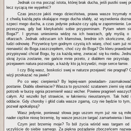
Jednak co ma począć istota, której brak ducha, jeśli pustki swej 
lecz sycącą nie wypełnić?
Czas jeszcze jakiś mego dzieciństwa, prawa wasze trzymały m
z chwilą każdą pęta okalające mego ducha słabły, aż wyzwolenia doznał
szpeci mego ducha, a czas jedynie pokaże czy ujdą w zapomnienie. Lec
przeszywa, gdy bat klerykański sobie przypominam. Pytam wtem si
Boga?". I grymas uniesienia widzę na ich twarzach, gdy myślą o
ołtarzach. Jednak odrzucam ich kłamstwa, brednie ich skończone, dz
ludzi odnowię. Przywrócę tym godnym czystą ich wiarę, choć sam już ni
nienawiść do Boga zaszczepiłem, choć czy do Boga? Do kleru prawdziw
przypisywać chciał Bogu, by za każdą winę, zwracać się ku niebu. Jedn
skraj życia zostanie, nie gańcie mnie przeto, z diabłem nie przystaj
przejawem natura pozostaje, a każdy kto ją krzywdzi, moje serce łamie.
I czy Bóg wasz, boskości swej w naturze przejawić nie pragnął? 
wizji przekazać na jawie?
Po co więc cierpienia? By lepiej-wam powiadam- zasmakować
postanie. Diabła obwiniacie? Wasza to pyszność szatanem ziemi się stał
potrzeb w burzę ognia przemienił wasz wicher. Powiew pragnień waszych
całym. Aż wszelki byt strawicie, w łaknieniu nieustannym. Tak hołd
oddacie. Gdy choroby i głód ciała wasze zgarną, czy nie będzie to tym
pozwał apokalipsą?
Wasz jedynie, ponieważ słowa jego uszom mym już nie są miłe
nader ciężkie niosę brzemię, by wasze jeszcze targać zamartwienia i bie
Czym jest brzemię moje? To ból życia wśród was targam od 
uczyliście do siebie samego. Za piękna pożądanie zboczeńcem nazwać 