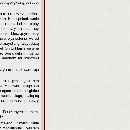
pustką większą jeszcze,
nie na uwięzi, jednak
em. Blizn jednak wiele
z i teraz ból me plecy
ebie „czy nie ma aby
 mnie klęczącym przy
ieło wyzwolenia wśród
e przystanę. Zbyt dużą
ie! On to kłamstwa swe
ak Bóg daleki mi już po
ę. Jedynym mi boskości
Czy nie chciał wam raju
 raju, gdy się w nim
a. A niewielkie ognisko
 ogień niesie po globie
 swemu Bogu, najlepiej
, co Jan wasz proroczy
. Dość mych cierpień,
dę.
małego. Zawiści mnie
zdołaliście! I winiłem