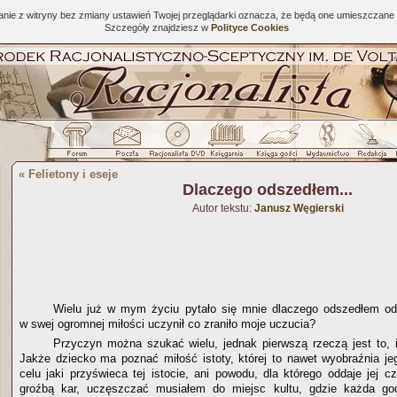
tanie z witryny bez zmiany ustawień Twojej przeglądarki oznacza, że będą one umieszcza
Szczegóły znajdziesz w
Polityce Cookies
«
Felietony i eseje
Dlaczego odszedłem...
Autor tekstu:
Janusz Węgierski
Wielu już w mym życiu pytało się mnie dlaczego odszedłem od
w swej ogromnej miłości uczynił co zraniło moje uczucia?
Przyczyn można szukać wielu, jednak pierwszą rzeczą jest to, 
Jakże dziecko ma poznać miłość istoty, której to nawet wyobraźnia jeg
celu jaki przyświeca tej istocie, ani powodu, dla którego oddaje jej 
groźbą kar, uczęszczać musiałem do miejsc kultu, gdzie każda go