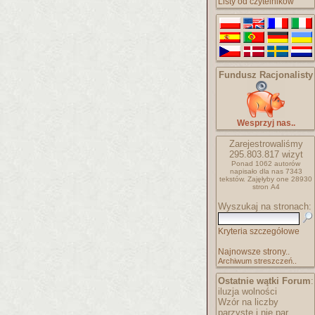
Listy od czytelników
Fundusz Racjonalisty
Wesprzyj nas..
Zarejestrowaliśmy
295.803.817
wizyt
Ponad 1062 autorów
napisało
dla nas 7343
tekstów.
Zajęłyby one 28930
stron A4
Wyszukaj na stronach:
Kryteria szczegółowe
Najnowsze strony..
Archiwum streszczeń..
Ostatnie wątki Forum
:
iluzja wolności
Wzór na liczby
parzyste i nie par..