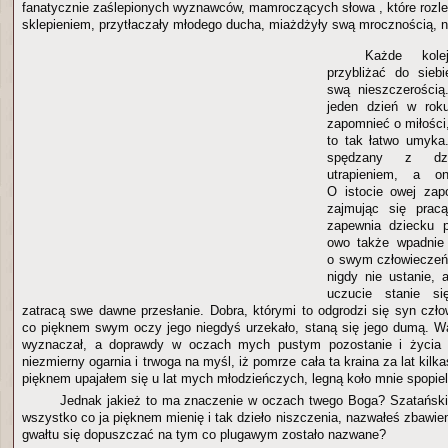
fanatycznie zaślepionych wyznawców, mamroczących słowa , które rozl
sklepieniem, przytłaczały młodego ducha, miażdżyły swą mrocznością, 
Każde kole
przybliżać do siebi
swą nieszczerością
jeden dzień w roku
zapomnieć o miłości,
to tak łatwo umyka
spędzany z dzi
utrapieniem, a o
O istocie owej zap
zajmując się pracą
zapewnia dziecku p
owo także wpadnie
o swym człowieczeń
nigdy nie ustanie,
uczucie stanie si
zatracą swe dawne przesłanie. Dobra, którymi to odgrodzi się syn czł
co pięknem swym oczy jego niegdyś urzekało, staną się jego dumą. W
wyznaczał, a doprawdy w oczach mych pustym pozostanie i życia 
niezmierny ogarnia i trwoga na myśl, iż pomrze cała ta kraina za lat kilk
pięknem upajałem się u lat mych młodzieńczych, legną koło mnie spopiel
Jednak jakież to ma znaczenie w oczach twego Boga? Szatańsk
wszystko co ja pięknem mienię i tak dzieło niszczenia, nazwałeś zbawien
gwałtu się dopuszczać na tym co plugawym zostało nazwane?