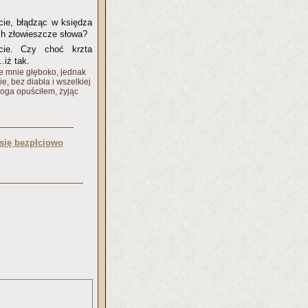
cie, błądząc w księdza
ch złowieszcze słowa?
cie. Czy choć krzta
.iż tak.
e mnie głęboko, jednak
e, bez diabła i wszelkiej
Boga opuściłem, żyjąc
się bezpłciowo