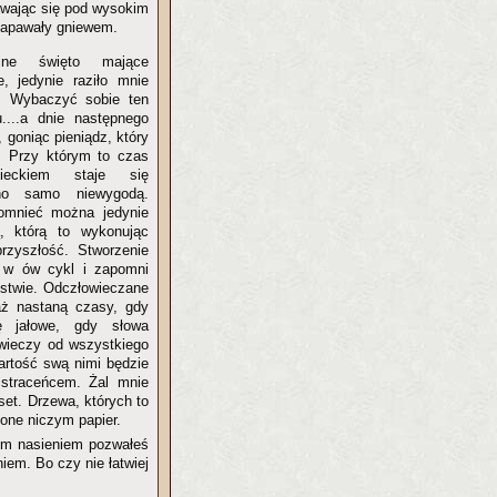
ewając się pod wysokim
napawały gniewem.
jne święto mające
e, jedynie raziło mnie
. Wybaczyć sobie ten
....a dnie następnego
 goniąc pieniądz, który
. Przy którym to czas
eckiem staje się
no samo niewygodą.
omnieć można jedynie
, którą to wykonując
rzyszłość. Stworzenie
 w ów cykl i zapomni
stwie. Odczłowieczane
 aż nastaną czasy, gdy
ę jałowe, gdy słowa
owieczy od wszystkiego
artość swą nimi będzie
straceńcem. Żal mnie
aset. Drzewa, których to
one niczym papier.
im nasieniem pozwałeś
iem. Bo czy nie łatwiej