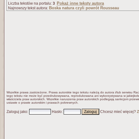
Pokaż inne teksty autora
Liczba tekstów na portalu:
3
Boska natura czyli powrót Rousseau
Najnowszy tekst autora:
Wszelkie prawa zastrzeżone. Prawa autorskie tego tekstu należą do autora i/lub serwisu Rac
tego tekstu nie może być przedrukowywana, reprodukowana ani wykorzystywana w jakiejkolw
właściciela praw autorskich. Wszelkie naruszenia praw autorskich podlegają sankcjom przew
ustawie o prawie autorskim i prawach pokrewnych.
Zaloguj jako
:
Hasło
:
Chcesz mieć więcej?
Z