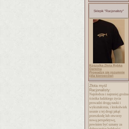
Sklepik "Racjonalisty"
Koszulka Złota Rybka
Darwina
Prowadzę się rozumnie
(dla kierowców)
Złota myśl
Racjonalisty:
Najsłodsza i najmniej groźna
ścieżka ludzkiego życia
prowadzi drogą nauki i
wykształcenia, i ktokolwiek
usunie z tej drogi jakąś
przeszkodę lub otworzy
nową perspektywę,
powinien być uznany za
dobroczyńcę ludzkości.