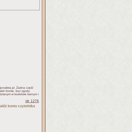
jonalista.pl. Żadna część
iek formie, bez zgody
idzianym w kodeksie karnym i
str. 1276
ałóż konto czytelnika