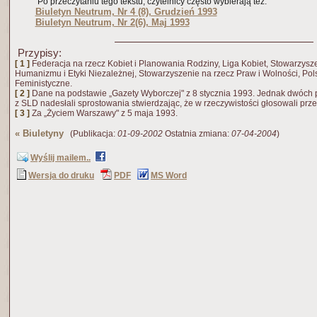
Po przeczytaniu tego tekstu, czytelnicy często wybierają też:
Biuletyn Neutrum, Nr 4 (8), Grudzień 1993
Biuletyn Neutrum, Nr 2(6), Maj 1993
Przypisy:
[ 1 ]
Federacja na rzecz Kobiet i Planowania Rodziny, Liga Kobiet, Stowarzysz
Humanizmu i Etyki Niezależnej, Stowarzyszenie na rzecz Praw i Wolności, Pol
Feministyczne.
[ 2 ]
Dane na podstawie „Gazety Wyborczej" z 8 stycznia 1993. Jednak dwóch 
z SLD nadesłali sprostowania stwierdzając, że w rzeczywistości głosowali prz
[ 3 ]
Za „Życiem Warszawy" z 5 maja 1993.
«
Biuletyny
(Publikacja:
01-09-2002
Ostatnia zmiana:
07-04-2004
)
Wyślij mailem..
Wersja do druku
PDF
MS Word