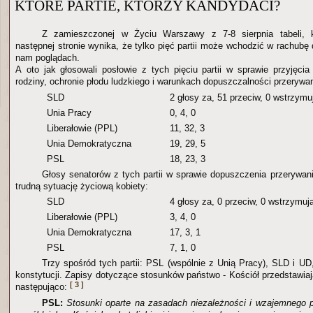
KTÓRE PARTIE, KTÓRZY KANDYDACI?
Z zamieszczonej w Życiu Warszawy z 7-8 sierpnia tabeli, 
następnej stronie wynika, że tylko pięć partii może wchodzić w rachubę
nam poglądach.
A oto jak głosowali posłowie z tych pięciu partii w sprawie przyjęci
rodziny, ochronie płodu ludzkiego i warunkach dopuszczalności przerywa
SLD
2 głosy za, 51 przeciw, 0 wstrzymu
Unia Pracy
0, 4, 0
Liberałowie (PPL)
11, 32, 3
Unia Demokratyczna
19, 29, 5
PSL
18, 23, 3
Głosy senatorów z tych partii w sprawie dopuszczenia przerywan
trudną sytuację życiową kobiety:
SLD
4 głosy za, 0 przeciw, 0 wstrzymuj
Liberałowie (PPL)
3, 4, 0
Unia Demokratyczna
17, 3, 1
PSL
7, 1, 0
Trzy spośród tych partii: PSL (wspólnie z Unią Pracy), SLD i UD
konstytucji. Zapisy dotyczące stosunków państwo - Kościół przedstawiaj
[ 3 ]
następująco:
PSL:
Stosunki oparte na zasadach niezależności i wzajemnego 