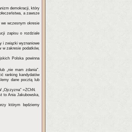
nizm demokracji, który
połeczeństwa, a zawsze
ty we wczesnym okresie
cji zapisu o rozdziale
ły i związki wyznaniowe
w w zakresie podatków,
jskich Polska powinna
lub „nie mam zdania".
zić ranking kandydatów
lemy dane pocztą lub
 „Ojczyzna" =ZChN.
st to Ania Jakubowska,
 przy którym będziemy