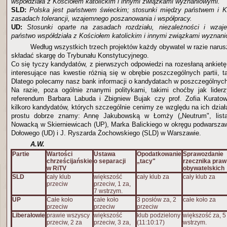
współdziała z Kościołem katolickim i innymi związkami wyznaniowymi.
SLD:
Polska jest państwem świeckim; stosunki między państwem i K
zasadach tolerancji, wzajemnego poszanowania i współpracy.
UD:
Stosunki oparte na zasadach rozdziału, niezależności i wza
państwo współdziała z Kościołem katolickim i innymi związkami wyznan
Według wszystkich trzech projektów każdy obywatel w razie narus
składać skargę do Trybunału Konstytucyjnego.
Co się tyczy kandydatów, z pierwszych odpowiedzi na rozesłaną ankietę
interesujące nas kwestie różnią się w obrębie poszczególnych partii, 
Dlatego polecamy nasz bank informacji o kandydatach w poszczególnyc
Na razie, poza ogólnie znanymi politykami, takimi choćby jak lider
referendum Barbara Labuda i Zbigniew Bujak czy prof. Zofia Kurat
kilkoro kandydatów, których szczególnie cenimy ze względu na ich dział
prostu dobrze znamy: Annę Jakubowską w Łomży („Neutrum", lista 
Nowacką w Skierniewicach (UP), Marka Balickiego w okręgu podwarsza
Dołowego (UD) i J. Ryszarda Żochowskiego (SLD) w Warszawie.
A.W.
Partie
Wartości
Ustawa
Opodatkowanie
Sprawozdanie
chrześcijańskie
o separacji
„tacy"
rzecznika praw
w RiTV
obywatelskich
SLD
cały klub
większość
cały klub za
cały klub za
przeciw
przeciw, 1 za,
7 wstrzym.
UP
Całe koło
całe koło
3 posłów za, 2
całe koło za
przeciw
przeciw
przeciw
Liberałowie
prawie wszyscy
większość
klub podzielony
większość za, 5
przeciw, 2 za
przeciw, 3 za,
(11:10:17)
wstrzym.