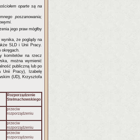
ościołem oparte są na
jemnego poszanowania;
iowymi.
zenia jego praw mógłby
 wynika, że poglądy na
także SLD i Unii Pracy.
h okręgach.
zy komitetów na rzecz
owska, można wymienić
alność publiczną lub po
Unii Pracy), Izabelę
wskim (UD), Krzysztofa
Rozporządzenie
Stelmachowskiego
przeciw
rozporządzeniu
przeciw
rozporządzeniu
przeciw
rozporządzeniu