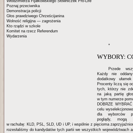
Włodzimierza Fijałkowskiego Słowniczek Pro-Life
Poznaj przeciwnika
Demonstracja policji
Głos prawdziwego Chrześcijanina
Wolność religijna — zagrożenia
Kto rządzi w szkole
Komitet na rzecz Referendum
Wydarzenia
*
WYBORY: C
Przede ws
Każdy nie oddany
dodatkowy ułamek
Procenty liczą się 
tych, którzy nie zd
na jaką partię gł
w tym numerze pomo
DOBRZE WYBRAĆ 
celu wyselekcjonowal
dla wyborców po
poglądy, mogą 
w rachubę: KLD, PSL, SLD, UD i UP, i wspólnie z pięcioma zaprzyjaźni
rozesłaliśmy do kandydatów tych partii we wszystkich województwach a