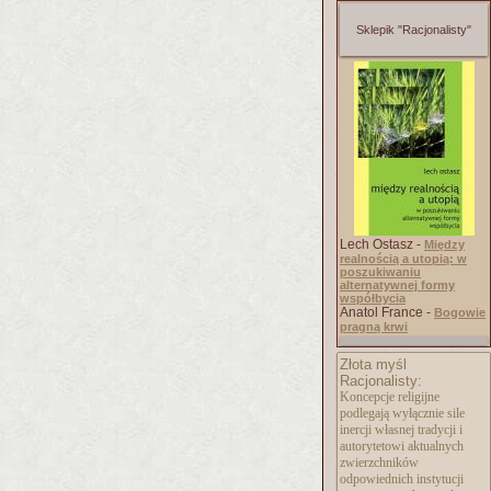
Sklepik "Racjonalisty"
Lech Ostasz -
Między
realnością a utopią: w
poszukiwaniu
alternatywnej formy
współbycia
Anatol France -
Bogowie
pragną krwi
Złota myśl
Racjonalisty:
Koncepcje religijne
podlegają wyłącznie sile
inercji własnej tradycji i
autorytetowi aktualnych
zwierzchników
odpowiednich instytucji