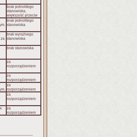
brak jednolitego
stanowiska,
większość przeciw
brak jednolitego
zym.
stanowiska
b
brak wyraźnego
 za
stanowiska
brak stanowiska
za
rozporządzeniem
za
rozporządzeniem
za
zym.
rozporządzeniem
za
rozporządzeniem
iw
za
rozporządzeniem