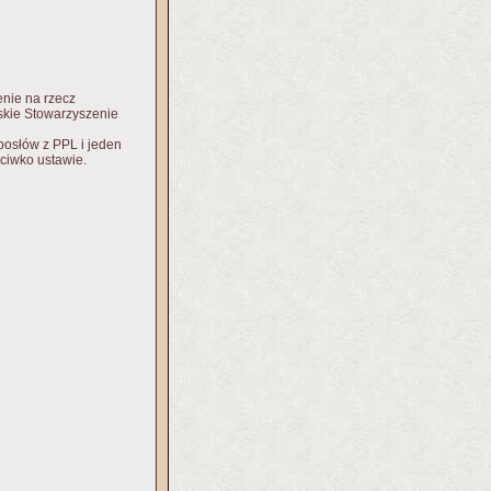
enie na rzecz
skie Stowarzyszenie
posłów z PPL i jeden
eciwko ustawie.