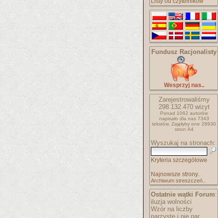
Listy od czytelników
Fundusz Racjonalisty
Wesprzyj nas..
Zarejestrowaliśmy
298.132.470
wizyt
Ponad 1062 autorów
napisało
dla nas 7343
tekstów.
Zajęłyby one 28930
stron A4
Wyszukaj na stronach:
Kryteria szczegółowe
Najnowsze strony..
Archiwum streszczeń..
Ostatnie wątki Forum
:
iluzja wolności
Wzór na liczby
parzyste i nie par..