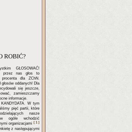
O ROBIĆ?
zystkim GŁOSOWAĆ!
 przez nas głos to
 procenta dla ZChN.
od głosów oddanych! Dla
ecydowali się jeszcze,
osować, zamieszczamy
cne informacje.
KANDYDATA. W tym
iśmy pięć partii, które
dzielających nasze
w ogóle wchodzić
[ 1 ]
onymi organizacjami
nkietę z następującymi