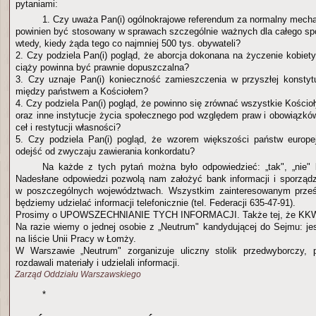
pytaniami:
1. Czy uważa Pan(i) ogólnokrajowe referendum za normalny mecha
powinien być stosowany w sprawach szczególnie ważnych dla całego s
wtedy, kiedy żąda tego co najmniej 500 tys. obywateli?
2. Czy podziela Pan(i) pogląd, że aborcja dokonana na życzenie kobie
ciąży powinna być prawnie dopuszczalna?
3. Czy uznaje Pan(i) konieczność zamieszczenia w przyszłej konstytu
między państwem a Kościołem?
4. Czy podziela Pan(i) pogląd, że powinno się zrównać wszystkie Kościo
oraz inne instytucje życia społecznego pod względem praw i obowiązkó
ceł i restytucji własności?
5. Czy podziela Pan(i) pogląd, że wzorem większości państw europe
odejść od zwyczaju zawierania konkordatu?
Na każde z tych pytań można było odpowiedzieć: „tak", „nie" 
Nadesłane odpowiedzi pozwolą nam założyć bank informacji i sporząd
w poszczególnych województwach. Wszystkim zainteresowanym prześ
będziemy udzielać informacji telefonicznie (tel. Federacji 635-47-91).
Prosimy o UPOWSZECHNIANIE TYCH INFORMACJI. Także tej, że KKW
Na razie wiemy o jednej osobie z „Neutrum" kandydującej do Sejmu: je
na liście Unii Pracy w Łomży.
W Warszawie „Neutrum" zorganizuje uliczny stolik przedwyborczy,
rozdawali materiały i udzielali informacji.
Zarząd Oddziału Warszawskiego
*