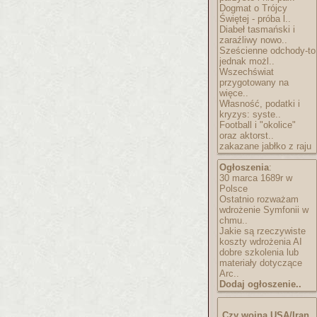
Dogmat o Trójcy
Świętej - próba l..
Diabeł tasmański i
zaraźliwy nowo..
Sześcienne odchody-to
jednak możl..
Wszechświat
przygotowany na
więce..
Własność, podatki i
kryzys: syste..
Football i "okolice"
oraz aktorst..
zakazane jabłko z raju
Ogłoszenia
:
30 marca 1689r w
Polsce
Ostatnio rozważam
wdrożenie Symfonii w
chmu..
Jakie są rzeczywiste
koszty wdrożenia AI
dobre szkolenia lub
materiały dotyczące
Arc..
Dodaj ogłoszenie..
Czy wojna USA/Iran