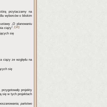
którą przytaczamy na
 dla wyborców o bliskim
a ustawy „O planowaniu
[ 2 ]
nia ciąży":
jących się
ia ciązy ze względu na
ących się
, przygotowały projekty
ą się w tych projektach
poszanowania; państwo