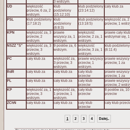
3 wstrzym.
UD
większość
klub
klub podzielony
cały klub za
przeciw, 6 za, 2
podzielony
(23:14:12)
wstrzym.
(15:12:10)
PSL
klub podzielony
klub
klub podzielony
większość za, 2
(17:18:2)
podzielony
(13:18:5)
przeciw, 1 wstr
(6:8:3)
KPN
większość za, 3
prawie
większość
prawie cały klu
przeciw, 2
wszyscy za, 1
przeciw, 2 za, 1
wstrzymał się, 1
wstrzym.
wstrzym.
wstrzym.
NSZZ "S"
większość za, 3
9 posłów za, 6
większość
klub podzielony
przeciw, 3
wstrzym.
przeciw, 3 za, 1
(6:11:4)
wstrzym.
wstrzym.
PC
cały klub za
większość za,
prawie wszyscy
prawie wszyscy
3 przeciw, 3
przeciw, 1
przeciw, 1 za
wstrzym.
wstrzym.
RdR
cały klub za
cały klub za
cały klub
prawie wszyscy
przeciw
przeciw, 1 za
PL
cały klub za
cały klub za
cały klub
prawie wszyscy
przeciw
przeciw, 2 wstr
KP
większość za, 1
większość za,
cały klub
8 posłów za, 10
przeciw, 3
1 przeciw, 1
przeciw
przeciw
wstrzym.
wstrzym.
ZChN
cały klub za
cały klub za
cały klub
cały klub przec
przeciw
1
2
3
4
Dalej..