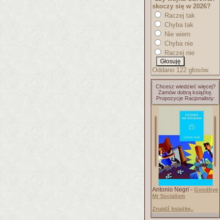
skoczy się w 2026?
Raczej tak
Chyba tak
Nie wiem
Chyba nie
Raczej nie
Oddano 122 głosów.
Chcesz wiedzieć więcej?
Zamów dobrą książkę.
Propozycje Racjonalisty:
Antonio Negri -
Goodbye
Mr Socialism
Znajdź książkę..