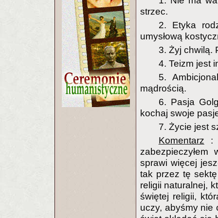
1. Nie ma war
strzec.
2. Etyka rod
umysłową kostycz
3. Żyj chwilą.
4. Teizm jest 
5. Ambicjona
mądrością.
6. Pasja Golgo
kochaj swoje pasj
7. Życie jest s
Komentarz
: 
zabezpieczyłem 
sprawi więcej je
tak przez tę sekt
religii naturalnej,
świętej religii, k
uczy, abyśmy nie c