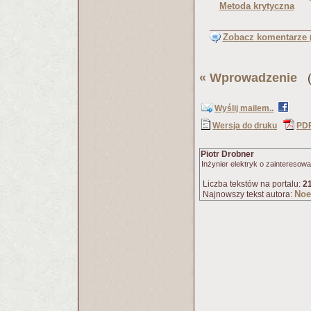
Metoda krytyczna
Zobacz komentarze (
«
Wprowadzenie
(P
Wyślij mailem..
Wersja do druku
PD
Piotr Drobner
Inżynier elektryk o zaintereso
Liczba tekstów na portalu:
2
Noe
Najnowszy tekst autora: