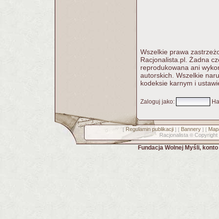
Wszelkie prawa zastrzeżo
Racjonalista.pl. Żadna c
reprodukowana ani wykorz
autorskich. Wszelkie nar
kodeksie karnym i ustawi
Zaloguj jako
:
Ha
Regulamin publikacji
Bannery
Mapa
[
] [
] [
Racjonalista
Copyright
©
Fundacja Wolnej Myśli, kont