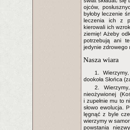
świat składać się 
ojców, posłusznyc
byłoby leczenie ś
leczenia ich z 
kierowali ich wzro
ziemię! Ażeby odk
potrzebują ani te
jedynie zdrowego r
Nasza wiara
1. Wierzymy,
dookoła Słońca (za 
2. Wierzymy
nieożywionej (Ko
i zupełnie mu to n
słowo ewolucja. 
lęgnąć z byle cze
wierzymy w samoró
powstania niezwy