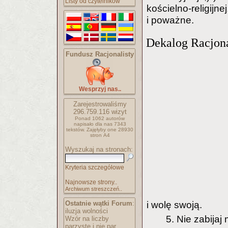
Listy od czytelników
kościelno-religi
i poważne.
Dekalog Racjona
Fundusz Racjonalisty
Wesprzyj nas..
Zarejestrowaliśmy
296.759.116
wizyt
Ponad 1062 autorów
napisało
dla nas 7343
tekstów.
Zajęłyby one 28930
stron A4
Wyszukaj na stronach:
Kryteria szczegółowe
Najnowsze strony..
Archiwum streszczeń..
Ostatnie wątki Forum
:
i wolę swoją.
iluzja wolności
5. Nie zabijaj 
Wzór na liczby
parzyste i nie par..