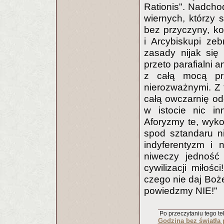
Rationis". Nadchod
wiernych, którzy 
bez przyczyny, ko
i Arcybiskupi ze
zasady nijak się
przeto parafialni 
z całą mocą prz
nierozważnymi. Z 
całą owczarnię od
w istocie nic in
Aforyzmy te, wyk
spod sztandaru ni
indyferentyzm i 
niweczy jedność 
cywilizacji miłoś
czego nie daj Boż
powiedzmy NIE!"
Po przeczytaniu tego tek
Godzina bez światła 