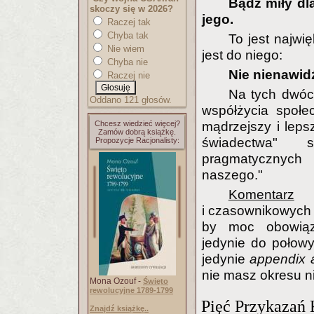
Bądź miły dl
skoczy się w 2026?
jego.
Raczej tak
Chyba tak
To jest najwi
Nie wiem
jest do niego:
Chyba nie
Nie nienawidź
Raczej nie
Na tych dwóc
Oddano 121 głosów.
współżycia społe
Chcesz wiedzieć więcej?
mądrzejszy i lepsz
Zamów dobrą książkę.
świadectwa" 
Propozycje Racjonalisty:
pragmatycznych 
naszego."
Komentarz
: 
i czasownikowych 
by moc obowiąz
jedynie do połow
jedynie
appendix 
nie masz okresu ni
Mona Ozouf -
Święto
rewolucyjne 1789-1799
Pięć Przykazań 
Znajdź książkę..