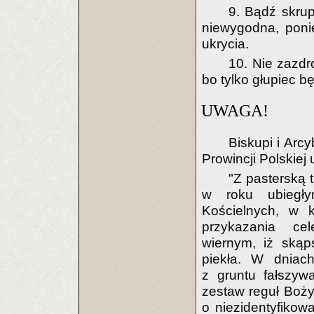
9. Bądź skru
niewygodna, ponie
ukrycia.
10. Nie zazdr
bo tylko głupiec bę
UWAGA!
Biskupi i Arc
Prowincji Polskiej 
"Z pasterską 
w roku ubiegły
Kościelnych, w 
przykazania ce
wiernym, iż skąp
piekła. W dniac
z gruntu fałszyw
zestaw reguł Boży
o niezidentyfikow