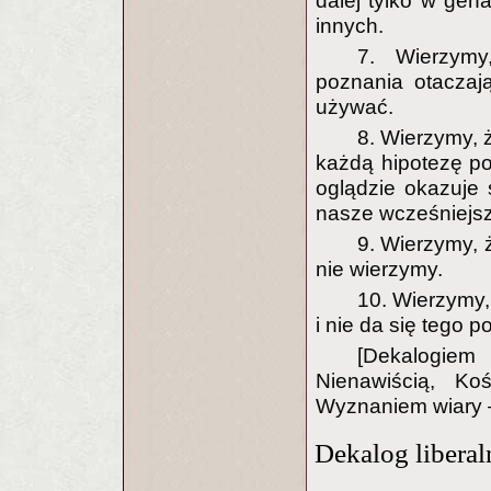
dalej tylko w gen
innych.
7. Wierzymy
poznania otaczaj
używać.
8. Wierzymy, ż
każdą hipotezę po
oglądzie okazuje
nasze wcześniejsz
9. Wierzymy, 
nie wierzymy.
10. Wierzymy, 
i nie da się tego p
[Dekalogie
Nienawiścią, Ko
Wyznaniem wiary 
Dekalog liberal