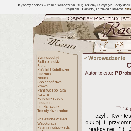
Używamy cookies w celach świadczenia usług, reklamy i statystyk. Korzystani
urządzeniu. Pamiętaj, że zawsze możesz
zmie
«
Wprowadzenie
Światopogląd
Religie i sekty
C
Biblia
Kościół i Katolicyzm
Autor tekstu:
P.Drob
Filozofia
Nauka
Społeczeństwo
Prawo
Państwo i polityka
Kultura
Felietony i eseje
Literatura
Ludzie, cytaty
"P r z 
Tematy różnorodne
czyli: Kwintes
Znalezione w sieci
lekkiej i przyjemn
Współpraca
Pytania i odpowiedzi
i reakcyjnej ;)").