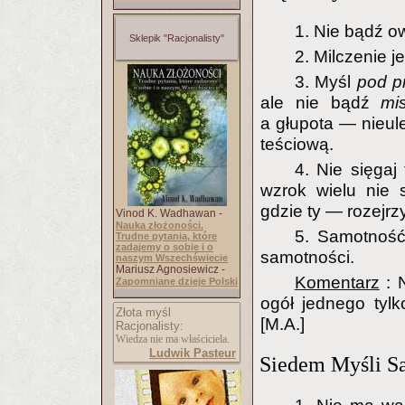
1. Nie bądź ow
Sklepik "Racjonalisty"
2. Milczenie j
3. Myśl
pod p
ale nie bądź
mi
a głupota — nieule
teściową.
4. Nie sięgaj
wzrok wielu nie 
gdzie ty — rozejrz
Vinod K. Wadhawan -
Nauka złożoności.
5. Samotność
Trudne pytania, które
zadajemy o sobie i o
samotności.
naszym Wszechświecie
Mariusz Agnosiewicz -
Komentarz
: N
Zapomniane dzieje Polski
ogół jednego tyl
Złota myśl
[M.A.]
Racjonalisty:
Wiedza nie ma właściciela.
Ludwik Pasteur
Siedem Myśli S