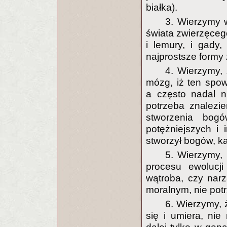
białka).
3. Wierzymy w
świata zwierzęcego
i lemury, i gady,
najprostsze formy 
4. Wierzymy,
mózg, iż ten spow
a często nadal n
potrzeba znalezi
stworzenia bog
potężniejszych i i
stworzył bogów, kapł
5. Wierzymy,
procesu ewolucji
wątroba, czy nar
moralnym, nie potrz
6. Wierzymy, 
się i umiera, ni