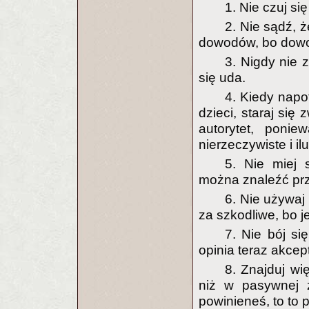
1. Nie czuj s
2. Nie sądź, 
dowodów, bo dowo
3. Nigdy nie 
się uda.
4. Kiedy napo
dzieci, staraj się
autorytet, ponie
nierzeczywiste i il
5. Nie miej 
można znaleźć prz
6. Nie używaj
za szkodliwe, bo je
7. Nie bój s
opinia teraz akce
8. Znajduj wi
niż w pasywnej zg
powinieneś, to to 