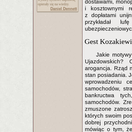
dostawami, monop
opierały się na wiedzy.
i kosztownymi r
Daniel Dennett
z dopłatami unij
przykładał lu
ubezpieczeniowych
Gest Kozakiewi
Jakie motywy 
Ujazdowskich? 
arogancja. Rząd m
stan posiadania. J
wprowadzeniu ce
samochodów, str
bankructwa tyc
samochodów. Zres
zmuszone zatrosz
których swoim pos
dobrej przychodn
mówiąc o tym, że