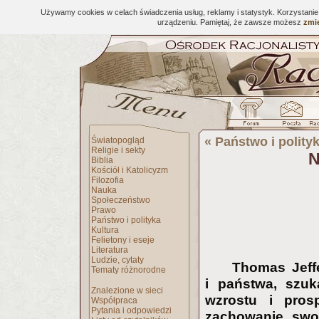
Używamy cookies w celach świadczenia usług, reklamy i statystyk. Korzystani
urządzeniu. Pamiętaj, że zawsze możesz
zmie
«
Państwo i polity
Światopogląd
Religie i sekty
N
Biblia
Kościół i Katolicyzm
Filozofia
Nauka
Społeczeństwo
Prawo
Państwo i polityka
Kultura
Felietony i eseje
Literatura
Ludzie, cytaty
Thomas Jeff
Tematy różnorodne
i państwa, szu
Znalezione w sieci
wzrostu i prosp
Współpraca
Pytania i odpowiedzi
zachowanie swoi