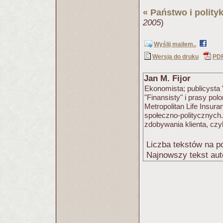
«
Państwo i polity
2005
)
Wyślij mailem..
Wersja do druku
PD
Jan M. Fijor
Ekonomista; publicysta
"Finansisty" i prasy pol
Metropolitan Life Insur
społeczno-politycznych.
zdobywania klienta, czy
Liczba tekstów na po
Najnowszy tekst aut