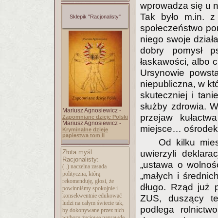
wprowadza się u n
Tak było m.in. z
Sklepik "Racjonalisty"
społeczeństwo pom
niego swoje działa
dobry pomysł ps
łaskawości, albo 
Ursynowie powsta
niepubliczna, w któr
skuteczniej i tani
służby zdrowia. Wł
Mariusz Agnosiewicz -
przejaw kułactwa
Zapomniane dzieje Polski
Mariusz Agnosiewicz -
miejsce… ośrodek
Kryminalne dzieje
papiestwa tom II
Od kilku mie
uwierzyli deklara
Złota myśl
Racjonalisty:
„ustawa o wolnośc
(..) naczelna zasada
polityczna, którą
„małych i średnich
rekomenduję, głosi, że
długo. Rząd już 
powinniśmy spokojnie i
konsekwentnie edukować
ZUS, duszący t
ludzi na całym świecie tak,
podlega rolnictw
by dokonywane przez nich
wybory życiowe naprawdę