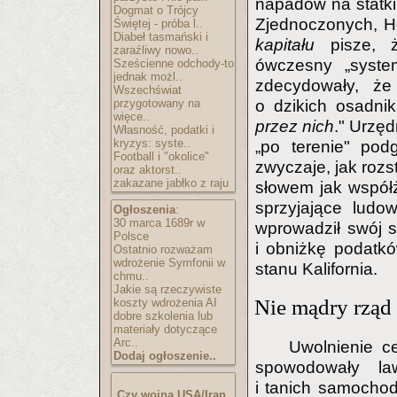
napadów na statki 
Dogmat o Trójcy
Zjednoczonych, H
Świętej - próba l..
Diabeł tasmański i
kapitału
pisze, ż
zaraźliwy nowo..
ówczesny „syste
Sześcienne odchody-to
jednak możl..
zdecydowały, że
Wszechświat
o dzikich osadni
przygotowany na
więce..
przez nich
." Urzęd
Własność, podatki i
kryzys: syste..
„po terenie" pod
Football i "okolice"
zwyczaje, jak rozs
oraz aktorst..
zakazane jabłko z raju
słowem jak współż
sprzyjające ludo
Ogłoszenia
:
30 marca 1689r w
wprowadził swój 
Polsce
i obniżkę podatkó
Ostatnio rozważam
wdrożenie Symfonii w
stanu Kalifornia.
chmu..
Jakie są rzeczywiste
Nie mądry rząd
koszty wdrożenia AI
dobre szkolenia lub
materiały dotyczące
Arc..
Uwolnienie ce
Dodaj ogłoszenie..
spowodowały la
i tanich samochod
Czy wojna USA/Iran