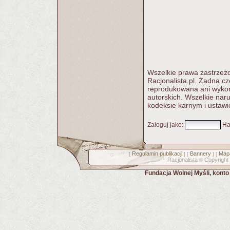
Wszelkie prawa zastrzeżo
Racjonalista.pl. Żadna c
reprodukowana ani wykorz
autorskich. Wszelkie nar
kodeksie karnym i ustawi
Zaloguj jako
:
Ha
Regulamin publikacji
Bannery
Mapa
[
] [
] [
Racjonalista
Copyright
©
Fundacja Wolnej Myśli, kont