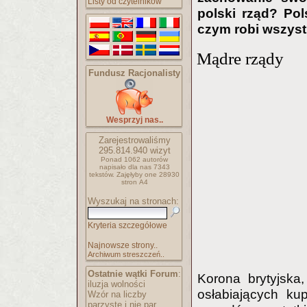
Listy od czytelników
polski rząd? Pol
czym robi wszyst
Mądre rządy
Fundusz Racjonalisty
Wesprzyj nas..
Zarejestrowaliśmy
295.814.940
wizyt
Ponad 1062 autorów
napisało
dla nas 7343
tekstów.
Zajęłyby one 28930
stron A4
Wyszukaj na stronach:
Kryteria szczegółowe
Najnowsze strony..
Archiwum streszczeń..
Ostatnie wątki Forum
:
Korona brytyjska
iluzja wolności
osłabiających ku
Wzór na liczby
parzyste i nie par..