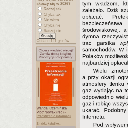
tym władzom, kt
skoczy się w 2026?
Raczej tak
zależało. Dziś sz
Chyba tak
opłacać. Pre
Nie wiem
bezpieczeństw
Chyba nie
środowiskowej, a
Raczej nie
dymna rzeczywist
Oddano 121 głosów.
traci garstka
wp
samochodów. W ich
Chcesz wiedzieć więcej?
Zamów dobrą książkę.
Polaków możliwośc
Propozycje Racjonalisty:
najbardziej opłaca
Wielu zmoto
a przy okazji ogr
atmosfery tlenku 
gaz wydając na to
odpowiednio wiel
gaz i robiąc wszys
Wanda Krzemińska i
ukarać. Podobny
Piotr Nowak (red) -
Internetu.
Przestrzenie informacji
Pod wpływem 
Znajdź książkę..