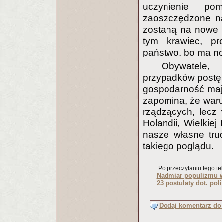
uczynienie pom
zaoszczędzone n
zostaną na nowe s
tym krawiec, pr
państwo, bo ma no
Obywatele,
przypadków postępu
gospodarność mają
zapomina, że waru
rządzących, lecz
Holandii, Wielkie
nasze własne tru
takiego poglądu.
Po przeczytaniu tego tek
Nadmiar populizmu 
23 postulaty dot. po
Dodaj komentarz do 