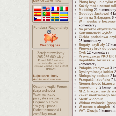
Listy od czytelników
Płoną lasy... nie tylko 
Każdy może zostać mil
Mobbing
21 komentarz
Goodbye Jackowo!
4 k
Lenin na Galapagos
6 
W majestacie bezprawi
komentarzy
Fundusz Racjonalisty
Na przekór obywatelow
Konsumencki wybór
Giełda podatkowa czyl
25 komentarzy
Bogaty, czyli zły
17 kom
Wesprzyj nas..
Pierwszy krok do pow
Cyrk
12 komentarzy
Zarejestrowaliśmy
Prywatyzacja PKO BP. 
295.286.689
wizyt
Republika Jezuicka w 
Ponad 1062 autorów
napisało
dla nas 7343
komentarzy
tekstów.
Zajęłyby one 28930
Pułapka kredytowa
3 k
stron A4
Dyskryminacja kobiet
2
Nielegalny podatek
2 k
Najnowsze strony..
Archiwum streszczeń..
Przepaść lizbońska
7 k
Niemoralność biznesu
Ostatnie wątki Forum
:
Importujmy!
2 komenta
iluzja wolności
NFZ. Inaczej, nie dział
Wzór na liczby
Zakaz niedzielnego ha
parzyste i nie par..
Siedź w domu!
Dogmat o Trójcy
Widmo wolności (gosp
Świętej - próba l..
W trosce o ubogich
14 
Diabeł tasmański i
VAT. Okazja
2 komentar
zaraźliwy nowo..