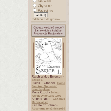
Nie wiem
Chyba nie
Raczej nie
Oddano 120 głosów.
Chcesz wiedzieć więcej?
Zamów dobrą książkę.
Propozycje Racjonalisty:
Ralph Waldo Emerson -
Szkice 1.
Lucas L. Grabeel -
Homo
Sanctus. Opowieść
homokapłana
Mona Ozouf -
Święto
rewolucyjne 1789-1799
Antonio Negri -
Goodbye
Mr Socialism
Karl Heinz Bohrer -
Absolutna teraźniejszość