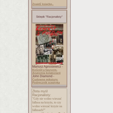
Znajdź książkę..
Sklepik "Racjonalisty"
Mariusz Agnosiewicz -
Kościół a faszyzm.
Anatomia kolaboracji
John Diamond -
Cudowne mikstury.
Podręcznik sceptyka
Złota myśl
Racjonalisty:
"Gdy nie wolno wieszać
fallusa na krzyżu, to czy
wolno wieszać krzyże na
fallusach?"