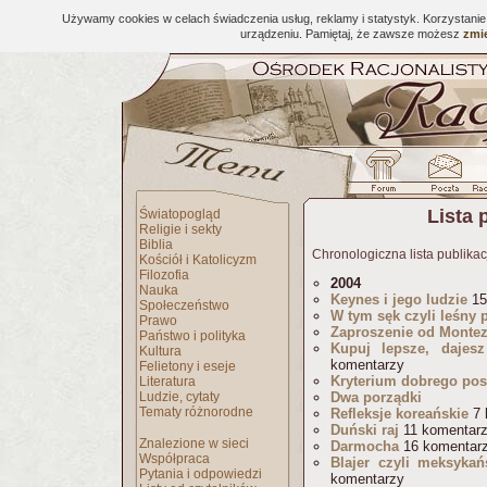
Używamy cookies w celach świadczenia usług, reklamy i statystyk. Korzystani
urządzeniu. Pamiętaj, że zawsze możesz
zmie
Lista 
Światopogląd
Religie i sekty
Biblia
Chronologiczna lista publikac
Kościół i Katolicyzm
Filozofia
2004
Nauka
Keynes i jego ludzie
15
Społeczeństwo
W tym sęk czyli leśny
Prawo
Zaproszenie od Monte
Państwo i polityka
Kupuj lepsze, dajesz
Kultura
komentarzy
Felietony i eseje
Kryterium dobrego pos
Literatura
Ludzie, cytaty
Dwa porządki
Tematy różnorodne
Refleksje koreańskie
7 
Duński raj
11 komentar
Znalezione w sieci
Darmocha
16 komentar
Współpraca
Blajer czyli meksykań
Pytania i odpowiedzi
komentarzy