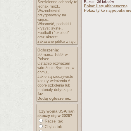
Sześcienne odchody-to
Razem: 36 tekstów
Pokaż listę alfabetyczną
jednak możl..
Pokaż tylko najpopularnie
Wszechświat
przygotowany na
więce..
Własność, podatki i
kryzys: syste..
Football i "okolice"
oraz aktorst..
zakazane jabłko z raju
Ogłoszenia
:
30 marca 1689r w
Polsce
Ostatnio rozważam
wdrożenie Symfonii w
chmu..
Jakie są rzeczywiste
koszty wdrożenia AI
dobre szkolenia lub
materiały dotyczące
Arc..
Dodaj ogłoszenie..
Czy wojna USA/Iran
skoczy się w 2026?
Raczej tak
Chyba tak