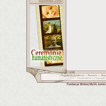
Kazimierz Zych
Regulamin publikacji
Bannery
Mapa
[
] [
] [
Racjonalista
Copyright
©
Fundacja Wolnej Myśli, kont