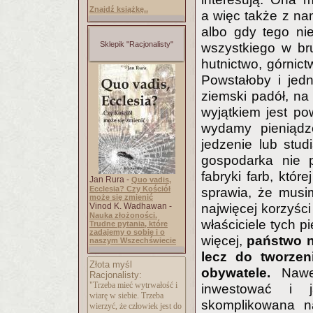
Znajdź książkę..
a więc także z nam
albo gdy tego ni
Sklepik "Racjonalisty"
wszystkiego w br
hutnictwo, górnict
Powstałoby i jedn
ziemski padół, na
wyjątkiem jest pow
wydamy pieniądz
jedzenie lub stud
gospodarka nie p
fabryki farb, któr
Jan Rura -
Quo vadis,
Ecclesia? Czy Kościół
sprawia, że musi
może się zmienić
Vinod K. Wadhawan -
najwięcej korzyści 
Nauka złożoności.
właściciele tych p
Trudne pytania, które
zadajemy o sobie i o
więcej,
państwo n
naszym Wszechświecie
lecz do tworzen
Złota myśl
obywatele.
Nawet
Racjonalisty:
"Trzeba mieć wytrwałość i
inwestować i j
wiarę w siebie. Trzeba
skomplikowana na
wierzyć, że człowiek jest do