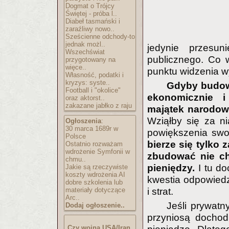
Dogmat o Trójcy
Świętej - próba l..
Diabeł tasmański i
zaraźliwy nowo..
Sześcienne odchody-to
jednak możl..
jedynie przesu
Wszechświat
publicznego. Co w
przygotowany na
więce..
punktu widzenia w
Własność, podatki i
kryzys: syste..
Gdyby budow
Football i "okolice"
ekonomicznie i
oraz aktorst..
zakazane jabłko z raju
majątek narodowy
Wziąłby się za ni
Ogłoszenia
:
30 marca 1689r w
powiększenia swo
Polsce
bierze się tylko 
Ostatnio rozważam
wdrożenie Symfonii w
zbudować nie ch
chmu..
pieniędzy.
I tu do
Jakie są rzeczywiste
koszty wdrożenia AI
kwestia odpowiedz
dobre szkolenia lub
materiały dotyczące
i strat.
Arc..
Jeśli prywatn
Dodaj ogłoszenie..
przyniosą dochod
Czy wojna USA/Iran