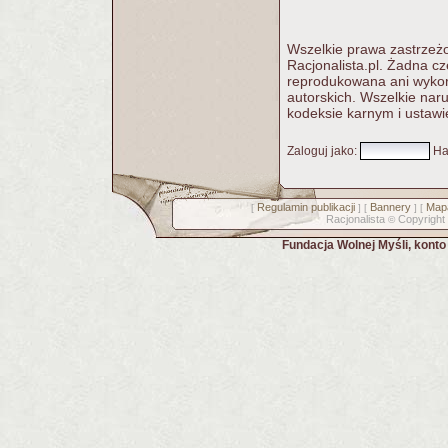
Wszelkie prawa zastrzeżo
Racjonalista.pl. Żadna c
reprodukowana ani wykorz
autorskich. Wszelkie nar
kodeksie karnym i ustawi
Zaloguj jako
:
Ha
Regulamin publikacji
Bannery
Mapa
[
] [
] [
Racjonalista
Copyright
©
Fundacja Wolnej Myśli, kont