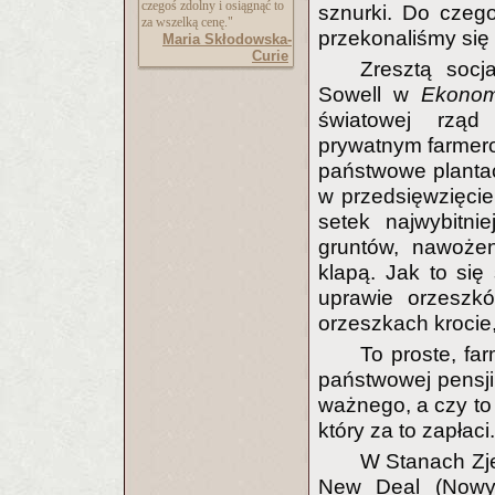
czegoś zdolny i osiągnąć to
sznurki. Do czeg
za wszelką cenę."
przekonaliśmy się 
Maria Skłodowska-
Curie
Zresztą socj
Sowell w
Ekonom
światowej rząd 
prywatnym farmerom
państwowe planta
w przedsięwzięci
setek najwybitnie
gruntów, nawożen
klapą. Jak to się 
uprawie orzeszkó
orzeszkach krocie,
To proste, fa
państwowej pensji
ważnego, a czy to 
który za to zapłaci.
W Stanach Zj
New Deal (Nowy