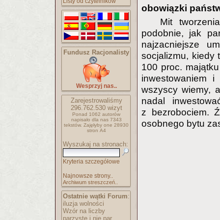
Listy od czytelników
obowiązki państ
Mit tworzeni
podobnie, jak par
najzacniejsze u
Fundusz Racjonalisty
socjalizmu, kiedy
100 proc. majątk
inwestowaniem i
Wesprzyj nas..
wszyscy wiemy, a
nadal inwestowa
Zarejestrowaliśmy
296.762.530
wizyt
z bezrobociem. Ź
Ponad 1062 autorów
napisało
dla nas 7343
osobnego bytu zas
tekstów.
Zajęłyby one 28930
stron A4
Wyszukaj na stronach:
Kryteria szczegółowe
Najnowsze strony..
Archiwum streszczeń..
Ostatnie wątki Forum
:
iluzja wolności
Wzór na liczby
parzyste i nie par..