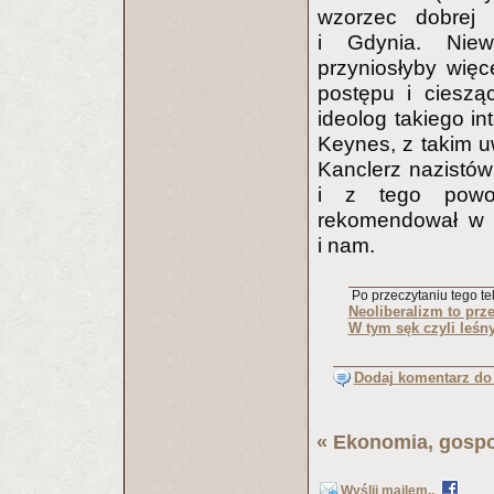
wzorzec dobrej 
i Gdynia. Niew
przyniosłyby wię
postępu i cieszą
ideolog takiego in
Keynes, z takim uw
Kanclerz nazistó
i z tego powod
rekomendował w s
i nam.
Po przeczytaniu tego tek
Neoliberalizm to prz
W tym sęk czyli leśn
Dodaj komentarz do 
«
Ekonomia, gospo
Wyślij mailem..