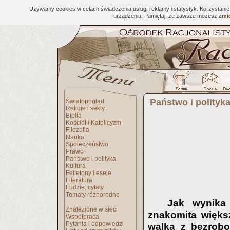
Używamy cookies w celach świadczenia usług, reklamy i statystyk. Korzystani
urządzeniu. Pamiętaj, że zawsze możesz
zmie
Państwo i polityk
Światopogląd
Religie i sekty
Biblia
Kościół i Katolicyzm
Filozofia
Nauka
Społeczeństwo
Prawo
Państwo i polityka
Kultura
Felietony i eseje
Literatura
Ludzie, cytaty
Tematy różnorodne
Jak wynika 
Znalezione w sieci
znakomita więks
Współpraca
Pytania i odpowiedzi
walka z bezrobo