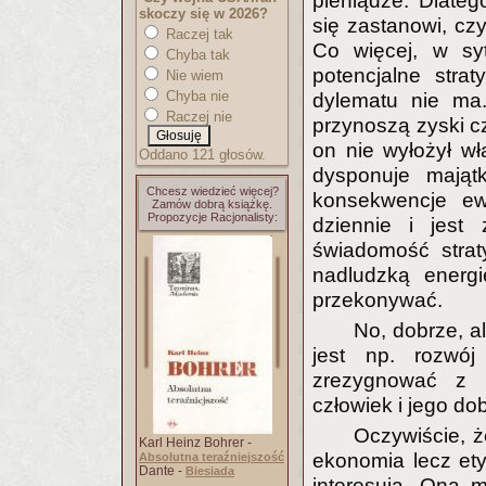
pieniądze. Dlate
skoczy się w 2026?
się zastanowi, c
Raczej tak
Co więcej, w syt
Chyba tak
potencjalne stra
Nie wiem
Chyba nie
dylematu nie ma.
Raczej nie
przynoszą zyski cz
on nie wyłożył wł
Oddano 121 głosów.
dysponuje mająt
Chcesz wiedzieć więcej?
konsekwencje ewe
Zamów dobrą książkę.
Propozycje Racjonalisty:
dziennie i jest
świadomość strat
nadludzką energ
przekonywać.
No, dobrze, a
jest np. rozwój
zrezygnować z n
człowiek i jego do
Oczywiście, ż
Karl Heinz Bohrer -
ekonomia lecz etyk
Absolutna teraźniejszość
Dante -
Biesiada
interesują. Ona 