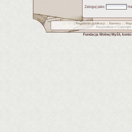
Zaloguj jako
:
Ha
Regulamin publikacji
Bannery
Mapa
[
] [
] [
Racjonalista
Copyright
©
Fundacja Wolnej Myśli, kont