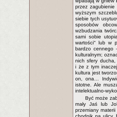
wpadają w gniew b
przez zagubienie 
wyższym szczeblu
siebie tych usytu
sposobów obcowa
wzbudzania twórcz
sami sobie utopi
wartości" lub w 
bardzo cennego 
kulturalnym; ozna
nich sfery ducha
i że z tym inacze
kultura jest tworz
on, ona… Indywid
istotne. Ale musz
intelektualno-wyko
Być może zabr
mały Jaś lub Jo
przemiany materii
chodnik na ulicy, 