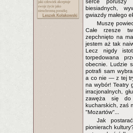
serce poruszy 
jaki człowiek akceptuje
swoje życie jako
biesiadnych, wy
nieuchronną porażkę.
gwiazdy małego e
Leszek Kołakowski
Muszę powiedz
Całe rzesze twó
zepchnięto na ma
jestem aż tak nai
Lecz nigdy isto
torpedowana prze
obecnie. Ludzie s
potrafi sam wybra
a co nie — z tej t
na wybór! Teatry g
irracjonalnych, gł
zawęża się do 
kucharskich, zaś
"Mozartów"...
Jak postara
pionierach kultur