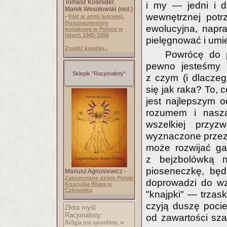
Tomasz Kośmider,
i my — jedni i d
Marek Wesołowski (red.)
wewnętrznej potr
-
Kler w armii ludowej.
Duszpasterstwo
ewolucyjna, napr
wojskowe w Polsce w
latach 1945-1956
pielęgnować i umi
Znajdź książkę..
Powrócę do p
pewno jesteśmy k
Sklepik "Racjonalisty"
z czym (i dlacze
się jak raka? To,
jest najlepszym 
rozumem i naszą
wszelkiej przyz
wyznaczone przez
może rozwijać ga
z bejzbolówką n
pioseneczkę, będ
Mariusz Agnosiewicz -
Zapomniane dzieje Polski
doprowadzi do wz
Koszulka Wiara w
Człowieka
"knajpki" — trzas
czyją duszę poci
Złota myśl
Racjonalisty:
od zawartości sza
Religia jest sposobem, w