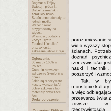
Dogmat o Trójcy
Świętej - próba l..
Diabeł tasmański i
zaraźliwy nowo..
Sześcienne odchody-to
jednak możl..
Wszechświat
przygotowany na
więce..
Własność, podatki i
porozumiewanie si
kryzys: syste..
Football i "okolice"
wiele wyższy stop
oraz aktorst..
ścianach. Potrze
zakazane jabłko z raju
doznań psychic
Ogłoszenia
:
rzeczywistości jes
30 marca 1689r w
Polsce
nauki i techniki
Ostatnio rozważam
poszerzyć i wzmocn
wdrożenie Symfonii w
chmu..
Tak, w bły
Jakie są rzeczywiste
koszty wdrożenia AI
o postępie kultury
dobre szkolenia lub
a więc odbiegające
materiały dotyczące
Arc..
przetwarza świat z
Dodaj ogłoszenie..
zawsze — w za
rzeczywistości
Czy wojna USA/Iran