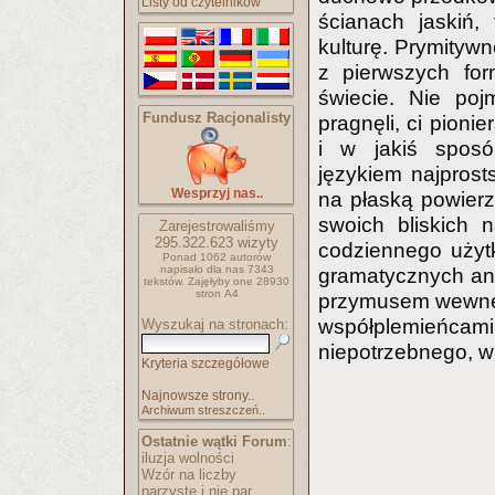
Listy od czytelników
ścianach jaskiń,
kulturę. Prymityw
z pierwszych for
świecie. Nie poj
Fundusz Racjonalisty
pragnęli, ci pioni
i w jakiś sposó
językiem najpros
Wesprzyj nas..
na płaską powierz
swoich bliskich 
Zarejestrowaliśmy
295.322.623
wizyty
codziennego użytk
Ponad 1062 autorów
napisało
dla nas 7343
gramatycznych ani
tekstów.
Zajęłyby one 28930
stron A4
przymusem wewnęt
współplemieńcami
Wyszukaj na stronach:
niepotrzebnego, w 
Kryteria szczegółowe
Najnowsze strony..
Archiwum streszczeń..
Ostatnie wątki Forum
:
iluzja wolności
Wzór na liczby
parzyste i nie par..