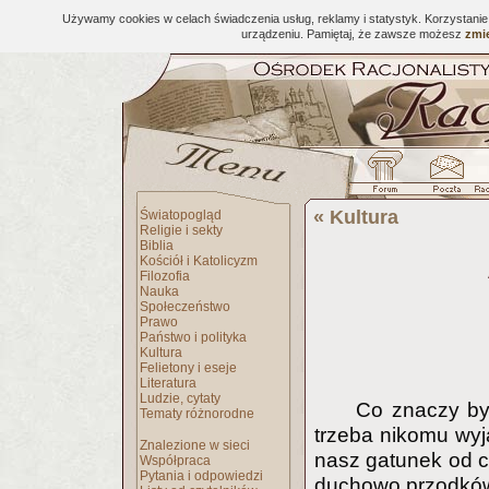
Używamy cookies w celach świadczenia usług, reklamy i statystyk. Korzystani
urządzeniu. Pamiętaj, że zawsze możesz
zmie
«
Kultura
Światopogląd
Religie i sekty
Biblia
Kościół i Katolicyzm
Filozofia
Nauka
Społeczeństwo
Prawo
Państwo i polityka
Kultura
Felietony i eseje
Literatura
Ludzie, cytaty
Co znaczy by
Tematy różnorodne
trzeba nikomu wyja
Znalezione w sieci
nasz gatunek od c
Współpraca
Pytania i odpowiedzi
duchowo przodków 