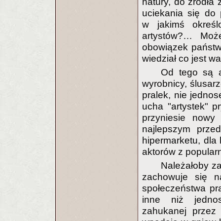
natury, do źródła
uciekania się do 
w jakimś określ
artystów?… Może
obowiązek państw
wiedział co jest w
Od tego są a
wyrobnicy, ślusa
pralek, nie jedn
ucha "artystek" p
przyniesie nowy 
najlepszym przeds
hipermarketu, dla
aktorów z popularne
Należałoby zac
zachowuje się 
społeczeństwa praw
inne niż jednos
zahukanej przez 