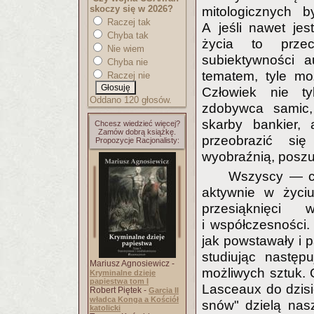
skoczy się w 2026?
mitologicznych b
Raczej tak
A jeśli nawet jes
Chyba tak
życia to przec
Nie wiem
subiektywności a
Chyba nie
tematem, tyle moż
Raczej nie
Człowiek nie ty
Oddano 120 głosów.
zdobywca samic,
skarby bankier, 
Chcesz wiedzieć więcej?
Zamów dobrą książkę.
przeobrazić si
Propozycje Racjonalisty:
wyobraźnią, poszu
Wszyscy — cz
aktywnie w życi
przesiąknięci
i współczesności. 
jak powstawały i 
studiując następ
Mariusz Agnosiewicz -
możliwych sztuk. 
Kryminalne dzieje
papiestwa tom I
Lasceaux do dzisi
Robert Piętek -
Garcia II
władca Konga a Kościół
snów" dzielą nas
katolicki