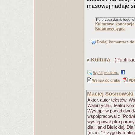
masowej nadaje się
Po przeczytaniu tego tek
Kulturowe koncepcje
Kulturowy tygiel
Dodaj komentarz do 
«
Kultura
(Publikac
Wyślij mailem..
Wersja do druku
PD
Maciej Sosnowski
Aktor, autor tekstów. W
Wałbrzychu, Teatru Kom
Wystąpił w ponad dwudz
współpracował z "Podwi
występował jako parodys
dla Hanki Bielickiej. Dl
(m. in. "Przygody małe