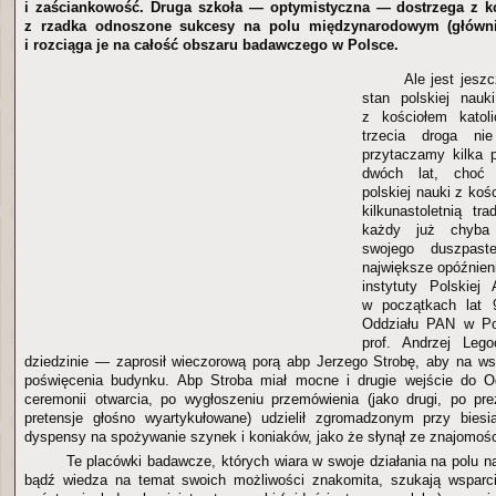
i zaściankowość. Druga szkoła — optymistyczna — dostrzega z ko
z rzadka odnoszone sukcesy na polu międzynarodowym (główn
i rozciąga je na całość obszaru badawczego w Polsce.
Ale jest jesz
stan polskiej nauk
z kościołem katol
trzecia droga nie
przytaczamy kilka 
dwóch lat, choć p
polskiej nauki z kośc
kilkunastoletnią tr
każdy już chyba i
swojego duszpas
największe opóźnieni
instytuty Polskiej
w początkach lat 9
Oddziału PAN w Poz
prof. Andrzej Leg
dziedzinie — zaprosił wieczorową porą abp Jerzego Strobę, aby na w
poświęcenia budynku. Abp Stroba miał mocne i drugie wejście do 
ceremonii otwarcia, po wygłoszeniu przemówienia (jako drugi, po pr
pretensje głośno wyartykułowane) udzielił zgromadzonym przy biesi
dyspensy na spożywanie szynek i koniaków, jako że słynął ze znajomośc
Te placówki badawcze, których wiara w swoje działania na polu n
bądź wiedza na temat swoich możliwości znakomita, szukają wsparci