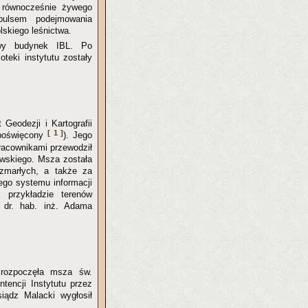
a równocześnie żywego
ulsem podejmowania
lskiego leśnictwa.
owy budynek IBL. Po
oteki instytutu zostały
Geodezji i Kartografii
[ 1 ]
 poświęcony
). Jego
pracownikami przewodził
owskiego. Msza została
zmarłych, a także za
ego systemu informacji
 przykładzie terenów
 dr. hab. inż. Adama
 rozpoczęła msza św.
ntencji Instytutu przez
iądz Malacki wygłosił