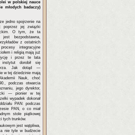
lei w polskiej nauce
ie młodych badaczy)
cze jedno spojrzenie na
i: poprzez jej związki
ickim. O tym, że ta
 jest bezpodstawna,
przykładów z ostatnich
rocesy integracyjne
iołem i religią mają już
adycję i przez te lata
nstytut dorobił się
terza. Jak dotąd —
e w tej dziedzinie mają
 Akademii Nauk, choć
0., podczas otwarcia
naniu, jego dyrektor,
ocki — pionier w tej
szelki wypadek dokonał
Oddziału PAN: podczas
ezesie PAN, o co miał
adnym stole piątkowej
i tych trunków.
aukowym jest wątpliwa,
a nie tyle w budżecie