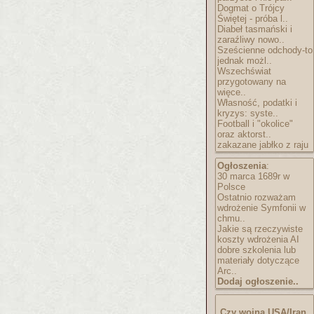
Dogmat o Trójcy
Świętej - próba l..
Diabeł tasmański i
zaraźliwy nowo..
Sześcienne odchody-to
jednak możl..
Wszechświat
przygotowany na
więce..
Własność, podatki i
kryzys: syste..
Football i "okolice"
oraz aktorst..
zakazane jabłko z raju
Ogłoszenia
:
30 marca 1689r w
Polsce
Ostatnio rozważam
wdrożenie Symfonii w
chmu..
Jakie są rzeczywiste
koszty wdrożenia AI
dobre szkolenia lub
materiały dotyczące
Arc..
Dodaj ogłoszenie..
Czy wojna USA/Iran