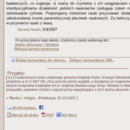
badawczych, co sugeruje, iż mamy do czynienia z ich osiągnięciami
interdyscyplinarna działalność polskich naukowców zasługuje zatem n
odnotowanie cyfrowe. Proponujemy ministrowi nauki przyznawać doda
udoskonalanej ocenie parametrycznej placówek naukowych. Za twórczy, 
w przymierze nauki z wiarą.
, 8-9/2007
Sprawy Nauki
Po przeczytaniu tego tekstu, czytelnicy często wybierają też:
Jeden dinozaur i bóstwo
Religia kontra medycyna
Dodaj komentarz do strony..
Zobacz komentarze (45)..
Przypisy:
[ 1 ]
O święceniach nowo oddanego gmachu Instytutu Paliw i Energii Odnawia
pisaliśmy w nr 2-3/07 SN, choć jest nie jest to wyjątek, a działanie już nagmin
starych budynków instytutów (m.in. Instytutu Badawczego Dróg i Mostów w Wa
przypadku zapewne chodzi o egzorcyzmy wypędzające z nich ducha słusznie m
«
Nauka i religia
(Publikacja:
30-10-2007
)
Wyślij mailem..
Wersja do druku
PDF
MS Word