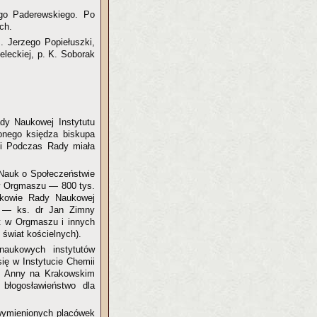
ego Paderewskiego. Po
ch.
. Jerzego Popiełuszki,
eleckiej, p. K. Soborak
ady Naukowej Instytutu
onego księdza biskupa
ęgi Podczas Rady miała
Nauk o Społeczeństwie
ów Orgmaszu — 800 tys.
onkowie Rady Naukowej
go — ks. dr Jan Zimny
st w Orgmaszu i innych
 świat kościelnych).
naukowych instytutów
ię w Instytucie Chemii
ej Anny na Krakowskim
błogosławieństwo dla
 wymienionych placówek