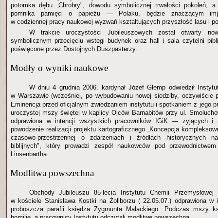
potomka dębu „Chrobry", dowodu symbolicznej trwałości pokoleń, 
pomnika pamięci o papieżu — Polaku, będzie znaczącym imp
w codziennej pracy naukowej wyzwań kształtujących przyszłość lasu i po
W trakcie uroczystości Jubileuszowych został otwarty n
symbolicznym przecięciu wstęgi budynek oraz hall i sala czytelni bibli
poświęcone przez Dostojnych Duszpasterzy.
Modły o wyniki naukowe
W dniu 4 grudnia 2006. kardynał Józef Glemp odwiedził Instytut 
w Warszawie (wcześniej, po wybudowaniu nowej siedziby, oczywiście
Eminencja przed oficjalnym zwiedzaniem instytutu i spotkaniem z jego 
uroczystej mszy świętej w kaplicy Ojców Barnabitów przy ul. Smoluch
odprawiona w intencji wszystkich pracowników IGiK — żyjących i 
powodzenie realizacji projektu kartograficznego „Koncepcja kompleksow
czasowo-przestrzennej o zdarzeniach i źródłach historycznych na
biblijnych", który prowadzi zespół naukowców pod przewodnictwem
Linsenbartha.
Modlitwa powszechna
Obchody Jubileuszu 85-lecia Instytutu Chemii Przemysłowej
w kościele Stanisława Kostki na Żoliborzu ( 22.05.07.) odprawiona w i
proboszcza parafii księdza Zygmunta Malackiego. Podczas mszy ks
homilię, a pracownicy Instytutu odczytali modlitwę powszechną.