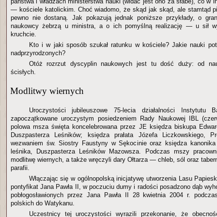
państwa i władzach ministerstwa nauki (widać jest ono za słabe), co w in
— kościele katolickim. Choć wiadomo, że skąd jak skąd, ale stamtąd p
pewno nie dostaną. Jak pokazują jednak poniższe przykłady, o gran
naukowcy żebrzą u ministra, a o ich pomyślną realizację — u sił w
kruchcie.
Kto i w jaki sposób szukał ratunku w kościele? Jakie nauki pot
nadprzyrodzonych?
Otóż rozrzut dyscyplin naukowych jest tu dość duży: od na
ścisłych.
Modlitwy wiernych
Uroczystości jubileuszowe 75-lecia działalności Instytutu
zapoczątkowane uroczystym posiedzeniem Rady Naukowej IBL (czerw
polowa msza święta koncelebrowana przez JE księdza biskupa Edwar
Duszpasterza Leśników; księdza prałata Józefa Liczkowskiego, Pr
wezwaniem św. Siostry Faustyny w Sękocinie oraz księdza kanonika 
leśnika, Duszpasterza Leśników Mazowsza. Podczas mszy pracownic
modlitwę wiernych, a także wręczyli dary Ołtarza — chleb, sól oraz tabe
parafii.
Włączając się w ogólnopolską inicjatywę utworzenia Lasu Papiesk
pontyfikat Jana Pawła II, w poczuciu dumy i radości posadzono dąb wyh
pobłogosławionych przez Jana Pawła II 28 kwietnia 2004 r. podczas
polskich do Watykanu.
Uczestnicy tej uroczystości wyrazili przekonanie, że obecnoś