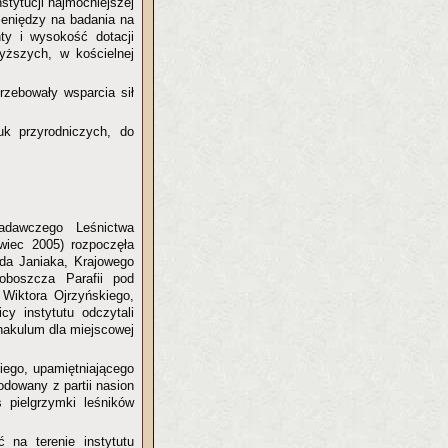
stytucji najmocniejszej
ieniędzy na badania na
ty i wysokość dotacji
yższych, w kościelnej
rzebowały wsparcia sił
uk przyrodniczych, do
 Badawczego Leśnictwa
iec 2005) rozpoczęła
da Janiaka, Krajowego
oboszcza Parafii pod
Wiktora Ojrzyńskiego,
y instytutu odczytali
rnakulum dla miejscowej
iego, upamiętniającego
odowany z partii nasion
 pielgrzymki leśników
ć na terenie instytutu