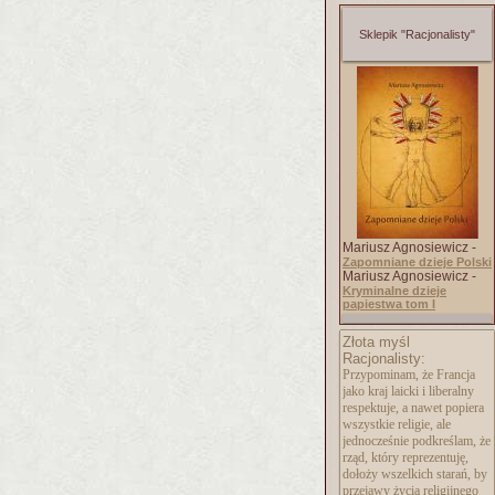
Sklepik "Racjonalisty"
Mariusz Agnosiewicz -
Zapomniane dzieje Polski
Mariusz Agnosiewicz -
Kryminalne dzieje
papiestwa tom I
Złota myśl
Racjonalisty:
Przypominam, że Francja
jako kraj laicki i liberalny
respektuje, a nawet popiera
wszystkie religie, ale
jednocześnie podkreślam, że
rząd, który reprezentuję,
dołoży wszelkich starań, by
przejawy życia religijnego