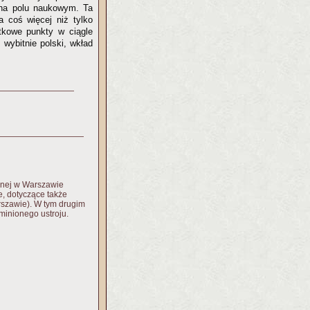
 na polu naukowym. Ta
a coś więcej niż tylko
tkowe punkty w ciągle
wybitnie polski, wkład
lnej w Warszawie
ne, dotyczące także
rszawie). W tym drugim
inionego ustroju.