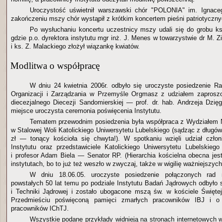
Uroczystość uświetnił warszawski chór "POLONIA" im. Ignac
zakończeniu mszy chór wystąpił z krótkim koncertem pieśni patriotyczny
Po wysłuchaniu koncertu uczestnicy mszy udali się do grobu ks
gdzie p.o. dyrektora instytutu mgr inż. J. Menes w towarzystwie dr M. Zi
i ks. Z. Malackiego złożył wiązankę kwiatów.
Modlitwa o współpracę
W dniu 24 kwietnia 2006r. odbyło się uroczyste posiedzenie R
Organizacji i Zarządzania w Przemyśle Orgmasz z udziałem zaprosz
diecezjalnego Diecezji Sandomierskiej — prof. dr. hab. Andrzeja Dzi
miejsce uroczysta ceremonia poświęcenia Instytutu.
Tematem przewodnim posiedzenia była współpraca z Wydziałem 
w Stalowej Woli Katolickiego Uniwersytetu Lubelskiego (sądząc z dług
zł — tonący kościoła się chwyta!). W spotkaniu wzięli udział czł
Instytutu oraz przedstawiciele Katolickiego Uniwersytetu Lubelskie
i profesor Adam Biela — Senator RP. (Hierarchia kościelna obecna je
instytutach, bo to już też weszło w zwyczaj, także w wigilię ważniejszych
W dniu 18.06.05. uroczyste posiedzenie połączonych rad 
powstałych 50 lat temu po podziale Instytutu Badań Jądrowych odbyło s
i Techniki Jądrowej i zostało ubogacone mszą św. w kościele Święt
Przedmieściu poświęconą pamięci zmarłych pracowników IBJ i o 
pracowników IChTJ.
Wszystkie podane przykłady widnieją na stronach internetowych