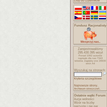
Listy od czytelników
Fundusz Racjonalisty
Wesprzyj nas..
Zarejestrowaliśmy
295.430.395
wizyt
Ponad 1062 autorów
napisało
dla nas 7343
tekstów.
Zajęłyby one 28930
stron A4
Wyszukaj na stronach:
Kryteria szczegółowe
Najnowsze strony..
Archiwum streszczeń..
Ostatnie wątki Forum
:
iluzja wolności
Wzór na liczby
parzyste i nie par..