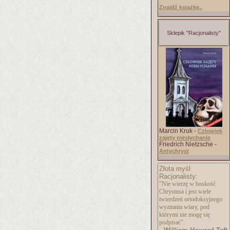
Znajdź książkę..
Sklepik "Racjonalisty"
Marcin Kruk -
Człowiek
zajęty niesłychanie
Friedrich Nietzsche -
Antychryst
Złota myśl
Racjonalisty:
"Nie wierzę w boskość
Chrystusa i jest wiele
twierdzeń ortodoksyjnego
wyznania wiary, pod
którymi nie mogę się
podpisać".