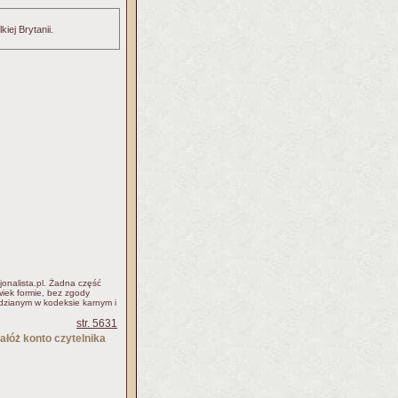
ej Brytanii.
jonalista.pl. Żadna część
iek formie, bez zgody
idzianym w kodeksie karnym i
str. 5631
ałóż konto czytelnika