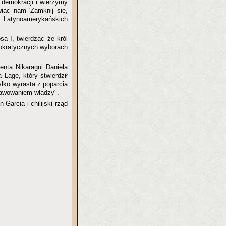
demokracji i wierzymy
iąc nam 'Zamknij się,
 Latynoamerykańskich
a I, twierdząc że król
emokratycznych wyborach
nta Nikaragui Daniela
 Lage, który stwierdził
ylko wyrasta z poparcia
rawowaniem władzy".
 Garcia i chilijski rząd