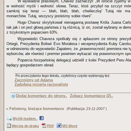
W wywiadzie prasowym, Chavez zaznaczył: „W istocie żyjemy w 
w wolność myśli i wolność słowa. Teraz, ktoś przybył na szczyt mów
zamknij się teraz — blah, blah, blah, chwileczkę' Tutaj nie ma
monarchów. Tutaj, wszyscy jesteśmy sobie równi".
Hugo Chavez skrytykował nienaganną postawę Króla Juana Carlos
tak jak i on jest głową państwa z tą różnicą, iż on, został wybrany w d
z trzykrotnym poparciem 63%.
Wypowiedzi Chaveza spotkały się z aplauzem ze strony prezyde
Ortegii, Prezydenta Boliwii Evo Moralesa i wiceprezydenta Kuby Carolsa
w odniesieniu do wypowiedzi Zapatero, że „prawomocność premiera nie t
wyborców, ale również i premier powinien wykazać się prawomocnym sp
Poparcia hiszpańskiej delegacji udzielił z kolei Prezydent Peru Alan
będący gospodarzem obrad.
Po przeczytaniu tego tekstu, czytelnicy często wybierają też:
Zacznijmy od Adama
Zadufana mizeria racjonalisty
Dodaj komentarz do strony..
Zobacz komentarze (2)..
«
Felietony, bieżące komentarze
(Publikacja:
23-11-2007
)
Wyślij mailem..
Wersja do druku
PDF
MS Word