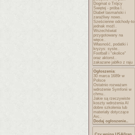
Dogmat o Trójcy
Świętej - próba l..
Diabeł tasmański i
zaraźliwy nowo..
Sześcienne odchody-to
jednak możl..
Wszechświat
przygotowany na
więce..
Własność, podatki i
kryzys: syste..
Football i "okolice"
oraz aktorst..
zakazane jabłko z raju
Ogłoszenia
:
30 marca 1689r w
Polsce
Ostatnio rozważam
wdrożenie Symfonii w
chmu..
Jakie są rzeczywiste
koszty wdrożenia AI
dobre szkolenia lub
materiały dotyczące
Arc..
Dodaj ogłoszenie..
Czy wojna USA/Iran