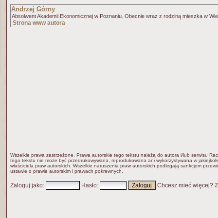
Andrzej Górny
Absolwent Akademii Ekonomicznej w Poznaniu. Obecnie wraz z rodziną mieszka w Wielki
Strona www autora
Wszelkie prawa zastrzeżone. Prawa autorskie tego tekstu należą do autora i/lub serwisu Rac
tego tekstu nie może być przedrukowywana, reprodukowana ani wykorzystywana w jakiejkolw
właściciela praw autorskich. Wszelkie naruszenia praw autorskich podlegają sankcjom przew
ustawie o prawie autorskim i prawach pokrewnych.
Zaloguj jako
:
Hasło
:
Chcesz mieć więcej?
Z