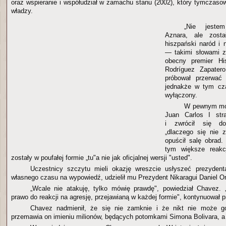
oraz wspieranie i współudział w zamachu stanu (2002), który tymczas
władzy.
„Nie jestem
Aznara, ale zost
hiszpański naród i 
— takimi słowami z
obecny premier Hi
Rodríguez Zapatero
próbował przerwać 
jednakże w tym cza
wyłączony.
W pewnym mom
Juan Carlos I stra
i zwrócił się d
„dlaczego się nie 
opuścił salę obrad.
tym większe reakc
zostały w poufałej formie „tu"a nie jak oficjalnej wersji "usted".
Uczestnicy szczytu mieli okazję wreszcie usłyszeć prezydent
własnego czasu na wypowiedź, udzielił mu Prezydent Nikaragui Daniel Or
„Wcale nie atakuję, tylko mówię prawdę", powiedział Chavez.
prawo do reakcji na agresję, przejawianą w każdej formie", kontynuował p
Chavez nadmienił, że się nie zamknie i że nikt nie może g
przemawia on imieniu milionów, będących potomkami Simona Bolivara, a