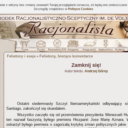
tanie z witryny bez zmiany ustawień Twojej przeglądarki oznacza, że będą one umieszcza
Szczegóły znajdziesz w
Polityce Cookies
Felietony i eseje
Felietony, bieżące komentarze
»
Zamknij się!
Autor tekstu:
Andrzej Górny
Ostatni siedemnasty Szczyt Iberoamerykański odbywający s
Santiago, zakończył się skandalem.
Wszystko zaczęło się od przemówienia prezydenta Wenezueli H
ten nazwał faszystą byłego premiera Hiszpanii Jose Marię Aznara. 
oskarżył byłego premiera o zagorzałą krytykę zmian politycznych jaki