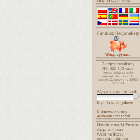
Listy od czytelników
Fundusz Racjonalisty
Wesprzyj nas..
Zarejestrowaliśmy
295.803.170
wizyt
Ponad 1062 autorów
napisało
dla nas 7343
tekstów.
Zajęłyby one 28930
stron A4
Wyszukaj na stronach:
Kryteria szczegółowe
Najnowsze strony..
Archiwum streszczeń..
Ostatnie wątki Forum
:
iluzja wolności
Wzór na liczby
parzyste i nie par..