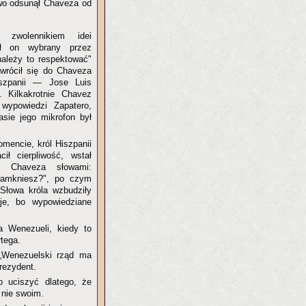
owo odsunął Chaveza od
 zwolennikiem idei
ał on wybrany przez
należy to respektować"
wrócił się do Chaveza
szpanii — Jose Luis
. Kilkakrotnie Chavez
wypowiedzi Zapatero,
sie jego mikrofon był
encie, król Hiszpanii
cił cierpliwość, wstał
o Chaveza słowami:
zamkniesz?", po czym
 Słowa króla wzbudziły
je, bo wypowiedziane
a Wenezueli, kiedy to
tega.
 „Wenezuelski rząd ma
rezydent.
o uciszyć dlatego, że
 nie swoim.