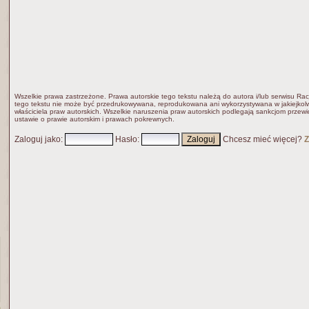
Wszelkie prawa zastrzeżone. Prawa autorskie tego tekstu należą do autora i/lub serwisu Rac
tego tekstu nie może być przedrukowywana, reprodukowana ani wykorzystywana w jakiejkolw
właściciela praw autorskich. Wszelkie naruszenia praw autorskich podlegają sankcjom przew
ustawie o prawie autorskim i prawach pokrewnych.
Zaloguj jako
:
Hasło
:
Chcesz mieć więcej?
Z