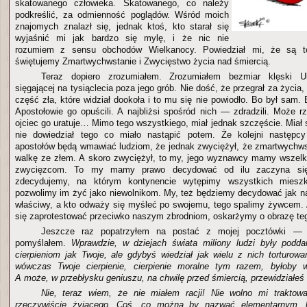
skatowanego człowieka. Skatowanego, co należy
podkreślić, za odmienność poglądów. Wśród moich
znajomych znalazł się, jednak ktoś, kto starał się
wyjaśnić mi jak bardzo się mylę, i że nic nie
rozumiem z sensu obchodów Wielkanocy. Powiedział mi, że są t
świętujemy Zmartwychwstanie i Zwycięstwo życia nad śmiercią.
Teraz dopiero zrozumiałem. Zrozumiałem bezmiar klęski U
sięgającej na tysiąclecia poza jego grób. Nie dość, że przegrał za życia,
część zła, które widział dookoła i to mu się nie powiodło. Bo był sam.
Apostołowie go opuścili. A najbliżsi spośród nich — zdradzili. Może r
ojciec go uratuje… Mimo tego wszystkiego, miał jednak szczęście. Miał 
nie dowiedział tego co miało nastąpić potem. Że kolejni następc
apostołów będą wmawiać ludziom, że jednak zwyciężył, że zmartwychwst
walkę ze złem. A skoro zwyciężył, to my, jego wyznawcy mamy wszelk
zwycięzcom. To my mamy prawo decydować od ilu zaczyna się
zdecydujemy, na którym kontynencie wytępimy wszystkich miesz
pozwolimy im żyć jako niewolnikom. My, też będziemy decydować jak 
właściwy, a kto odważy się myśleć po swojemu, tego spalimy żywcem. 
się zaprotestować przeciwko naszym zbrodniom, oskarżymy o obrazę teg
Jeszcze raz popatrzyłem na postać z mojej pocztówki 
pomyślałem.
Wprawdzie, w dziejach świata miliony ludzi były podda
cierpieniom jak Twoje, ale gdybyś wiedział jak wielu z nich torturow
wówczas Twoje cierpienie, cierpienie moralne tym razem, byłoby w
A może, w przebłysku geniuszu, na chwilę przed śmiercią, przewidziałeś 
Nie, teraz wiem, że nie miałem racji! Nie wolno mi traktow
rzeczywiście żyjącego. Coś, co można by nazwać elementarnym, 