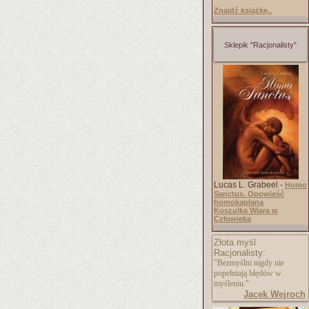
Znajdź książkę..
Sklepik "Racjonalisty"
Lucas L. Grabeel -
Homo
Sanctus. Opowieść
homokapłana
Koszulka Wiara w
Człowieka
Złota myśl
Racjonalisty:
"Bezmyślni nigdy nie
popełniają błędów w
myśleniu."
Jacek Wejroch