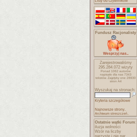
Listy od czytelników
Fundusz Racjonalisty
Wesprzyj nas..
Zarejestrowaliśmy
295.284.072
wizyty
Ponad 1062 autorów
napisało
dla nas 7343
tekstów.
Zajęłyby one 28930
stron A4
Wyszukaj na stronach:
Kryteria szczegółowe
Najnowsze strony..
Archiwum streszczeń..
Ostatnie wątki Forum
:
iluzja wolności
Wzór na liczby
parzyste i nie par..