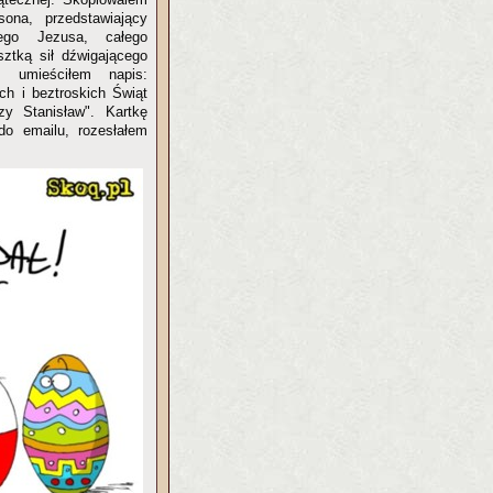
ona, przedstawiający
nego Jezusa, całego
sztką sił dźwigającego
 umieściłem napis:
ch i beztroskich Świąt
y Stanisław". Kartkę
 do emailu, rozesłałem