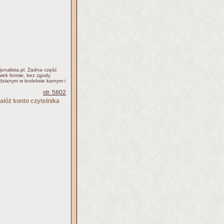
jonalista.pl. Żadna część
iek formie, bez zgody
idzianym w kodeksie karnym i
str. 5802
ałóż konto czytelnika