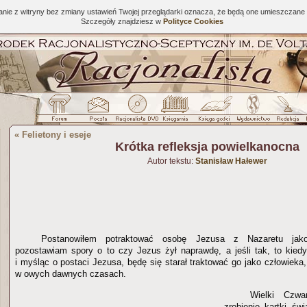
tanie z witryny bez zmiany ustawień Twojej przeglądarki oznacza, że będą one umieszcza
Szczegóły znajdziesz w
Polityce Cookies
«
Felietony i eseje
Krótka refleksja powielkanocna
Autor tekstu:
Stanisław Hałewer
Postanowiłem potraktować osobę Jezusa z Nazaretu jako
pozostawiam spory o to czy Jezus żył naprawdę, a jeśli tak, to kiedy
i myśląc o postaci Jezusa, będę się starał traktować go jako człowieka,
w owych dawnych czasach.
Wielki Czwa
zrobienie kartki św