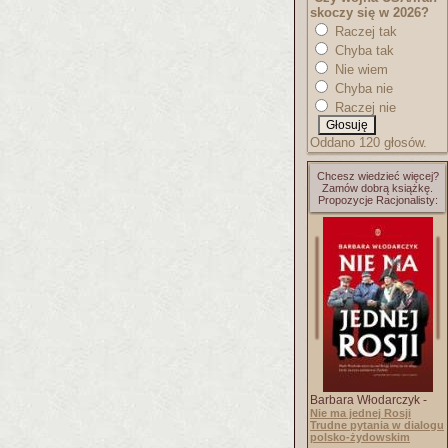
skoczy się w 2026?
Raczej tak
Chyba tak
Nie wiem
Chyba nie
Raczej nie
Oddano 120 głosów.
Chcesz wiedzieć więcej?
Zamów dobrą książkę.
Propozycje Racjonalisty:
Barbara Włodarczyk -
Nie ma jednej Rosji
Trudne pytania w dialogu
polsko-żydowskim