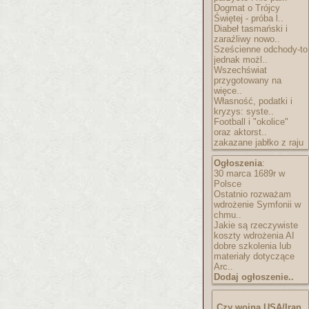
Dogmat o Trójcy
Świętej - próba l..
Diabeł tasmański i
zaraźliwy nowo..
Sześcienne odchody-to
jednak możl..
Wszechświat
przygotowany na
więce..
Własność, podatki i
kryzys: syste..
Football i "okolice"
oraz aktorst..
zakazane jabłko z raju
Ogłoszenia
:
30 marca 1689r w
Polsce
Ostatnio rozważam
wdrożenie Symfonii w
chmu..
Jakie są rzeczywiste
koszty wdrożenia AI
dobre szkolenia lub
materiały dotyczące
Arc..
Dodaj ogłoszenie..
Czy wojna USA/Iran