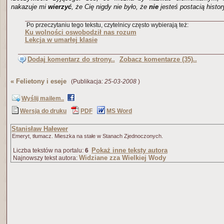
nakazuje mi
wierzyć
, że Cię nigdy nie było, że
nie
jesteś postacią histo
Po przeczytaniu tego tekstu, czytelnicy często wybierają też:
Ku wolności oswobodził nas rozum
Lekcja w umarłej klasie
Dodaj komentarz do strony..
Zobacz komentarze (35)..
«
Felietony i eseje
(Publikacja:
25-03-2008
)
Wyślij mailem..
Wersja do druku
PDF
MS Word
Stanisław Hałewer
Emeryt, tłumacz. Mieszka na stałe w Stanach Zjednoczonych.
Pokaż inne teksty autora
Liczba tekstów na portalu:
6
Widziane zza Wielkiej Wody
Najnowszy tekst autora: