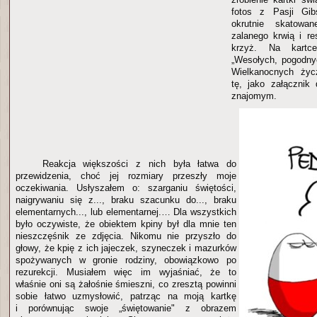
fotos z Pasji Gibs
okrutnie skatowa
zalanego krwią i re
krzyż. Na kartce
„Wesołych, pogodny
Wielkanocnych życz
tę, jako załącznik
znajomym.
Reakcja większości z nich była łatwa do
przewidzenia, choć jej rozmiary przeszły moje
oczekiwania. Usłyszałem o: szarganiu świętości,
naigrywaniu się z..., braku szacunku do..., braku
elementarnych..., lub elementarnej.… Dla wszystkich
było oczywiste, że obiektem kpiny był dla mnie ten
nieszczęśnik ze zdjęcia. Nikomu nie przyszło do
głowy, że kpię z ich jajeczek, szyneczek i mazurków
spożywanych w gronie rodziny, obowiązkowo po
rezurekcji. Musiałem więc im wyjaśniać, że to
właśnie oni są żałośnie śmieszni, co zresztą powinni
sobie łatwo uzmysłowić, patrząc na moją kartkę
i porównując swoje „świętowanie" z obrazem