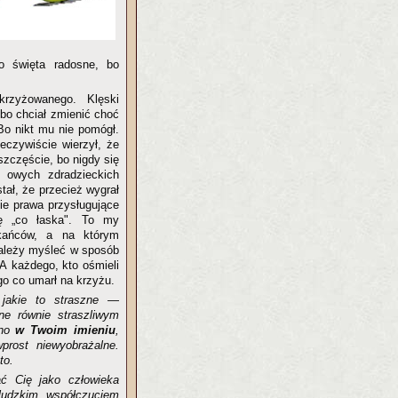
o święta radosne, bo
krzyżowanego. Klęski
 bo chciał zmienić choć
 Bo nikt mu nie pomógł.
zeczywiście wierzył, że
szczęście, bo nigdy się
y owych zdradzieckich
ał, że przecież wygrał
ie prawa przysługujące
 „co łaska". To my
kańców, a na którym
należy myśleć w sposób
A każdego, kto ośmieli
o co umarł na krzyżu.
—
jakie to straszne
—
ne równie straszliwym
ano
w Twoim imieniu
,
prost niewyobrażalne.
to.
ać Cię jako człowieka
ludzkim współczuciem