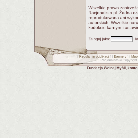
Wszelkie prawa zastrzeżo
Racjonalista.pl. Żadna c
reprodukowana ani wykorz
autorskich. Wszelkie nar
kodeksie karnym i ustawi
Zaloguj jako
:
Ha
Regulamin publikacji
Bannery
Mapa
[
] [
] [
Racjonalista
Copyright
©
Fundacja Wolnej Myśli, kont