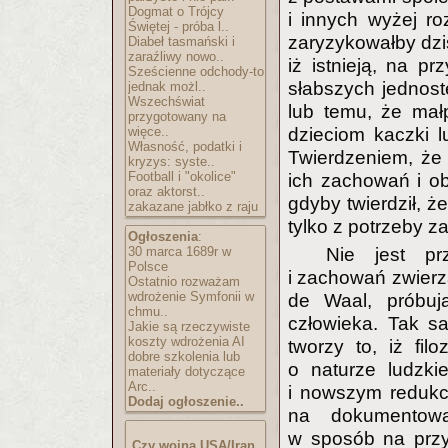
Dogmat o Trójcy
i innych wyżej ro
Świętej - próba l..
zaryzykowałby dzi
Diabeł tasmański i
zaraźliwy nowo..
iż istnieją, na pr
Sześcienne odchody-to
słabszych jednos
jednak możl..
Wszechświat
lub temu, że mał
przygotowany na
więce..
dzieciom kaczki l
Własność, podatki i
Twierdzeniem, że 
kryzys: syste..
Football i "okolice"
ich zachowań i o
oraz aktorst..
gdyby twierdził, ż
zakazane jabłko z raju
tylko z potrzeby z
Ogłoszenia
:
30 marca 1689r w
Nie jest pr
Polsce
i zachowań zwierz
Ostatnio rozważam
wdrożenie Symfonii w
de Waal, próbują
chmu..
człowieka. Tak s
Jakie są rzeczywiste
koszty wdrożenia AI
tworzy to, iż fi
dobre szkolenia lub
o naturze ludzki
materiały dotyczące
Arc..
i nowszym redukcj
Dodaj ogłoszenie..
na dokumentowa
w sposób na przyk
Czy wojna USA/Iran