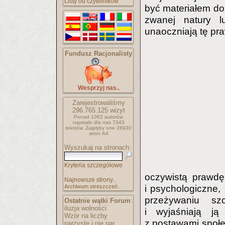
Listy od czytelników
być materiałem do 
zwanej natury l
unaoczniają tę pr
Fundusz Racjonalisty
Wesprzyj nas..
Zarejestrowaliśmy
296.765.125
wizyt
Ponad 1062 autorów
napisało
dla nas 7343
tekstów.
Zajęłyby one 28930
stron A4
Wyszukaj na stronach:
Kryteria szczegółowe
oczywistą prawdę
Najnowsze strony..
Archiwum streszczeń..
i psychologiczne,
przeżywaniu sz
Ostatnie wątki Forum
:
iluzja wolności
i wyjaśniają ją
Wzór na liczby
z postawami społec
parzyste i nie par..