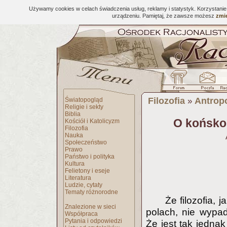
Używamy cookies w celach świadczenia usług, reklamy i statystyk. Korzystani
urządzeniu. Pamiętaj, że zawsze możesz
zmie
Filozofia
Antropo
Światopogląd
»
Religie i sekty
Biblia
O końskoś
Kościół i Katolicyzm
Filozofia
Nauka
Społeczeństwo
Prawo
Państwo i polityka
Kultura
Felietony i eseje
Literatura
Ludzie, cytaty
Tematy różnorodne
Że filozofia, 
Znalezione w sieci
polach, nie wypa
Współpraca
Pytania i odpowiedzi
Że jest tak jedna