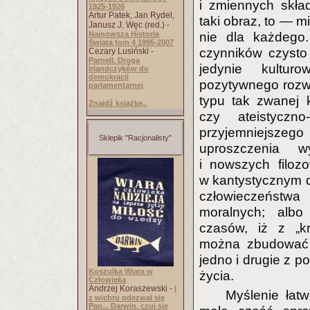
i zmiennych skła
1925-1926
Artur Patek, Jan Rydel,
taki obraz, to — 
Janusz J. Węc (red.) -
Najnowsza Historia
nie dla każdego.
Świata tom 4 1995-2007
czynników czysto
Cezary Lusiński -
Parnell. Droga
jedynie kultur
Irlandczyków do
demokracji
pozytywnego rozw
parlamentarnej
typu tak zwanej k
Znajdź książkę..
czy ateistyczn
przyjemniejszego
Sklepik "Racjonalisty"
uproszczenia w
i nowszych filoz
w kantystycznym d
człowieczeństwa
moralnych; albo
czasów, iż z „k
można zbudować r
jedno i drugie z p
Koszulka Wiara w
życia.
Człowieka
Andrzej Koraszewski -
I
Myślenie łat
z wichru odezwał się
Pan... Darwin, czuj się