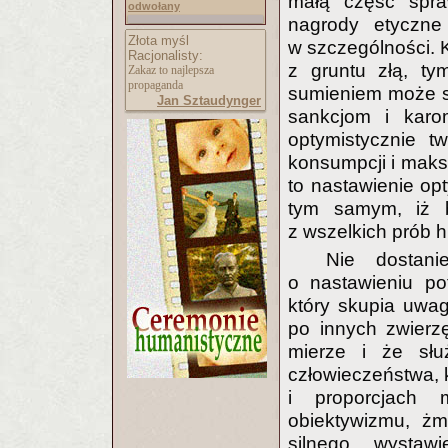
małą część spra
odwołany
nagrody etyczne
Złota myśl
w szczególności. K
Racjonalisty:
z gruntu złą, t
Zakaz to najlepsza
propaganda
sumieniem może s
Jan Sztaudynger
sankcjom i kar
optymistycznie tw
konsumpcji i maks
to nastawienie op
tym samym, iż 
z wszelkich prób hu
Nie dostani
o nastawieniu pot
który skupia uwa
po innych zwierzę
mierze i że sł
człowieczeństwa, 
i proporcjach 
obiektywizmu, żm
silnego wystaw