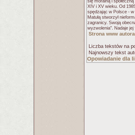
się moralną i społeczn
XIV i XV wieku. Od 198
spędzając w Polsce - w
Matułą stworzył nieform
zagranicy. Swoją obecną r
wyzwolenia”. Nadaje jej 
Strona www autora
Liczba tekstów na po
Najnowszy tekst aut
Opowiadanie dla l