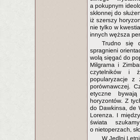
a pokupnym ideologi
skłonnej do służen
iż szerszy horyzon
nie tylko w kwesti
innych węższa per
Trudno się 
spragnieni orientac
wolą sięgać do pop
Milgrama i Zimba
czytelników i 
popularyzacje z z
porównawczej. Cz
etyczne bywają
horyzontów. Z ty
do Dawkinsa, de W
Lorenza. I międz
świata szukam
o nietoperzach, sł
W Jedlni Letn