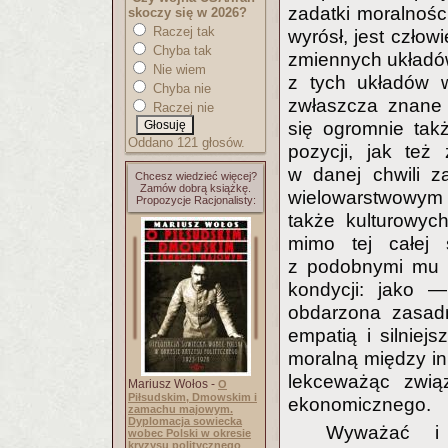
zadatki moralności
skoczy się w 2026?
Raczej tak
wyrósł, jest czło
Chyba tak
zmiennych układów 
Nie wiem
z tych układów 
Chyba nie
zwłaszcza znane 
Raczej nie
się ogromnie tak
Oddano 121 głosów.
pozycji, jak też
w danej chwili z
Chcesz wiedzieć więcej?
Zamów dobrą książkę.
wielowarstwowym 
Propozycje Racjonalisty:
także kulturowyc
mimo tej całej 
z podobnymi mu z
kondycji: jako 
obdarzona zasadn
empatią i silniej
moralną między in
lekceważąc związ
Mariusz Wołos -
O
Piłsudskim, Dmowskim i
ekonomicznego.
zamachu majowym.
Dyplomacja sowiecka
Wyważać i 
wobec Polski w okresie
kryzysu politycznego