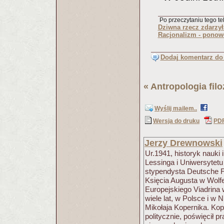
Po przeczytaniu tego tek
Dziwna rzecz zdarzył
Racjonalizm - pono
Dodaj komentarz do 
«
Antropologia filo
Wyślij mailem..
Wersja do druku
PD
Jerzy Drewnowski
Ur.1941, historyk nauki 
Lessinga i Uniwersytetu
stypendysta Deutsche F
Księcia Augusta w Wolfe
Europejskiego Viadrina
wiele lat, w Polsce i w
Mikołaja Kopernika. Ko
politycznie, poświęcił p