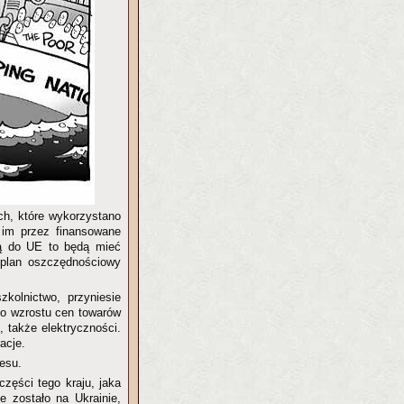
ach, które wykorzystano
 im przez finansowane
ią do UE to będą mieć
i plan oszczędnościowy
kolnictwo, przyniesie
 do wzrostu cen towarów
 także elektryczności.
acje.
esu.
zęści tego kraju, jaka
e zostało na Ukrainie,