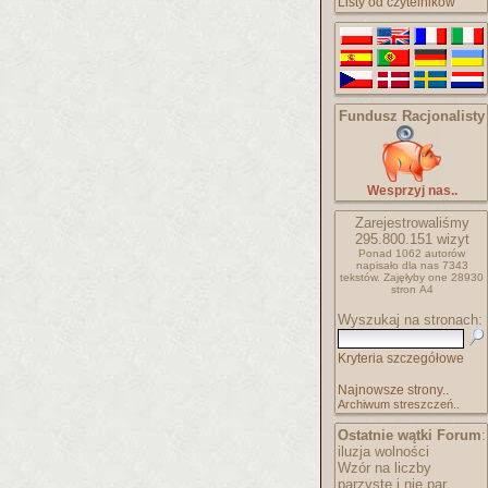
Listy od czytelników
Fundusz Racjonalisty
Wesprzyj nas..
Zarejestrowaliśmy
295.800.151
wizyt
Ponad 1062 autorów
napisało
dla nas 7343
tekstów.
Zajęłyby one 28930
stron A4
Wyszukaj na stronach:
Kryteria szczegółowe
Najnowsze strony..
Archiwum streszczeń..
Ostatnie wątki Forum
:
iluzja wolności
Wzór na liczby
parzyste i nie par..