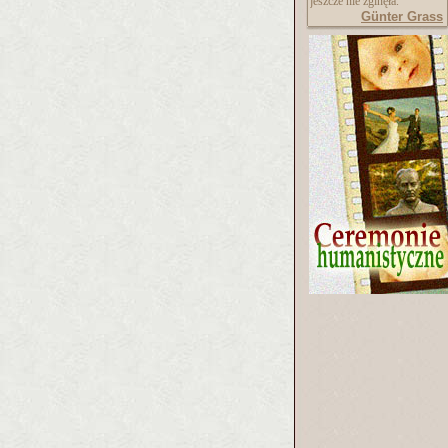
jeszcze nie zginęła."
Günter Grass