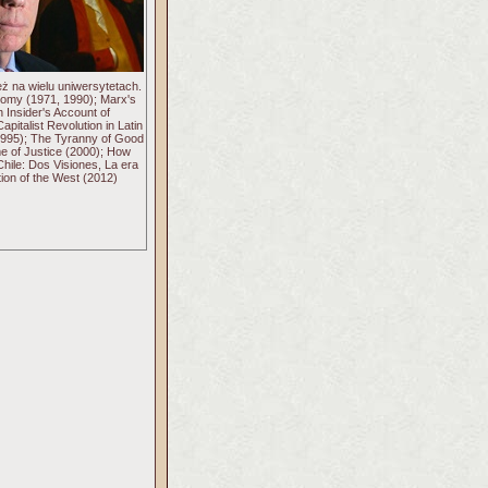
 na wielu uniwersytetach.
conomy (1971, 1990); Marx's
 Insider's Account of
italist Revolution in Latin
1995); The Tyranny of Good
me of Justice (2000); How
hile: Dos Visiones, La era
ion of the West (2012)