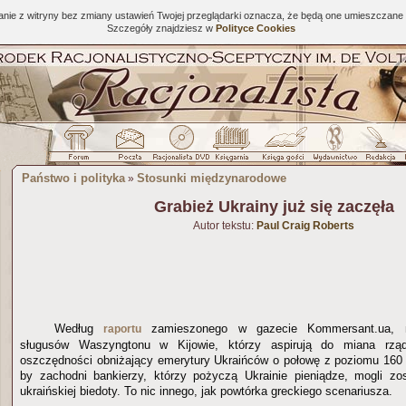
tanie z witryny bez zmiany ustawień Twojej przeglądarki oznacza, że będą one umieszcza
Szczegóły znajdziesz w
Polityce Cookies
Państwo i polityka
Stosunki międzynarodowe
»
Grabież Ukrainy już się zaczęła
Autor tekstu:
Paul Craig Roberts
Według
zamieszonego w gazecie Kommersant.ua, mi
raportu
sługusów Waszyngtonu w Kijowie, którzy aspirują do miana rząd
oszczędności obniżający emerytury Ukraińców o połowę z poziomu 160 
by zachodni bankierzy, którzy pożyczą Ukrainie pieniądze, mogli zo
ukraińskiej biedoty. To nic innego, jak powtórka greckiego scenariusza.