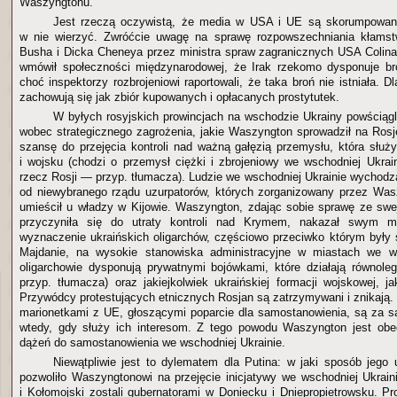
Waszyngtonu.
Jest rzeczą oczywistą, że media w USA i UE są skorumpowan
w nie wierzyć. Zwróćcie uwagę na sprawę rozpowszechniania kłams
Busha i Dicka Cheneya przez ministra spraw zagranicznych USA Colin
wmówił społeczności międzynarodowej, że Irak rzekomo dysponuje br
choć inspektorzy rozbrojeniowi raportowali, że taka broń nie istniała. 
zachowują się jak zbiór kupowanych i opłacanych prostytutek.
W byłych rosyjskich prowincjach na wschodzie Ukrainy powściąg
wobec strategicznego zagrożenia, jakie Waszyngton sprowadził na Ros
szansę do przejęcia kontroli nad ważną gałęzią przemysłu, która służy
i wojsku (chodzi o przemysł ciężki i zbrojeniowy we wschodniej Ukrain
rzecz Rosji — przyp. tłumacza). Ludzie we wschodniej Ukrainie wychodzą
od niewybranego rządu uzurpatorów, których zorganizowany przez Wa
umieścił u władzy w Kijowie. Waszyngton, zdając sobie sprawę ze swej
przyczyniła się do utraty kontroli nad Krymem, nakazał swym m
wyznaczenie ukraińskich oligarchów, częściowo przeciwko którym były 
Majdanie, na wysokie stanowiska administracyjne w miastach we ws
oligarchowie dysponują prywatnymi bojówkami, które działają równolegl
przyp. tłumacza) oraz jakiejkolwiek ukraińskiej formacji wojskowej, j
Przywódcy protestujących etnicznych Rosjan są zatrzymywani i znikają
marionetkami z UE, głoszącymi poparcie dla samostanowienia, są za 
wtedy, gdy służy ich interesom. Z tego powodu Waszyngton jest obec
dążeń do samostanowienia we wschodniej Ukrainie.
Niewątpliwie jest to dylematem dla Putina: w jaki sposób jego
pozwoliło Waszyngtonowi na przejęcie inicjatywy we wschodniej Ukraini
i Kołomojski zostali gubernatorami w Doniecku i Dniepropietrowsku. P