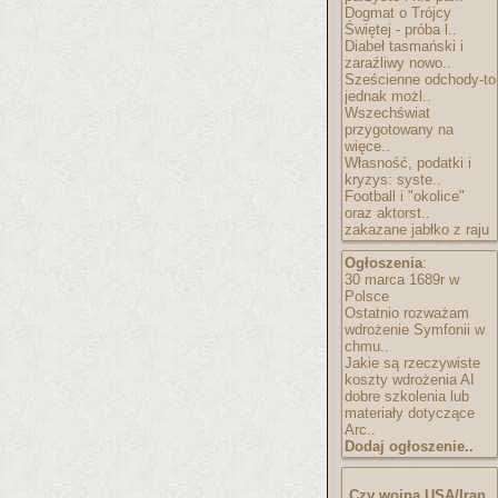
Dogmat o Trójcy
Świętej - próba l..
Diabeł tasmański i
zaraźliwy nowo..
Sześcienne odchody-to
jednak możl..
Wszechświat
przygotowany na
więce..
Własność, podatki i
kryzys: syste..
Football i "okolice"
oraz aktorst..
zakazane jabłko z raju
Ogłoszenia
:
30 marca 1689r w
Polsce
Ostatnio rozważam
wdrożenie Symfonii w
chmu..
Jakie są rzeczywiste
koszty wdrożenia AI
dobre szkolenia lub
materiały dotyczące
Arc..
Dodaj ogłoszenie..
Czy wojna USA/Iran