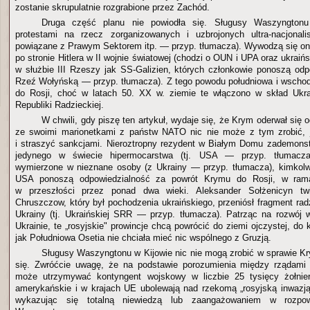
zostanie skrupulatnie rozgrabione przez Zachód.
Druga część planu nie powiodła się. Sługusy Waszyngtonu u
protestami na rzecz zorganizowanych i uzbrojonych ultra-nacjonal
powiązane z Prawym Sektorem itp. — przyp. tłumacza). Wywodzą się oni 
po stronie Hitlera w II wojnie światowej (chodzi o OUN i UPA oraz ukraiń
w służbie III Rzeszy jak SS-Galizien, których członkowie ponoszą odp
Rzeź Wołyńską — przyp. tłumacza). Z tego powodu południowa i wschod
do Rosji, choć w latach 50. XX w. ziemie te włączono w skład Ukrai
Republiki Radzieckiej.
W chwili, gdy piszę ten artykuł, wydaje się, że Krym oderwał się
ze swoimi marionetkami z państw NATO nic nie może z tym zrobić, j
i straszyć sankcjami. Nieroztropny rezydent w Białym Domu zademons
jedynego w świecie hipermocarstwa (tj. USA — przyp. tłumacza
wymierzone w nieznane osoby (z Ukrainy — przyp. tłumacza), kimkolw
USA ponoszą odpowiedzialność za powrót Krymu do Rosji, w rama
w przeszłości przez ponad dwa wieki. Aleksander Sołżenicyn twie
Chruszczow, który był pochodzenia ukraińskiego, przeniósł fragment rad
Ukrainy (tj. Ukraińskiej SRR — przyp. tłumacza). Patrząc na rozwój
Ukrainie, te „rosyjskie" prowincje chcą powrócić do ziemi ojczystej, do 
jak Południowa Osetia nie chciała mieć nic wspólnego z Gruzją.
Sługusy Waszyngtonu w Kijowie nic nie mogą zrobić w sprawie 
się. Zwróćcie uwagę, że na podstawie porozumienia między rządami R
może utrzymywać kontyngent wojskowy w liczbie 25 tysięcy żołnie
amerykańskie i w krajach UE ubolewają nad rzekomą „rosyjską inwazją 
wykazując się totalną niewiedzą lub zaangażowaniem w rozpow