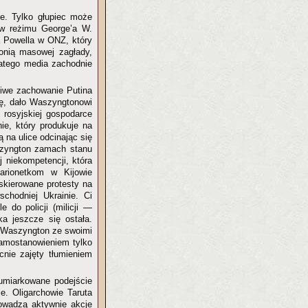
e. Tylko głupiec może
tw reżimu George’a W.
a Powella w ONZ, który
onią masowej zagłady,
Dlatego media zachodnie
liwe zachowanie Putina
ję, dało Waszyngtonowi
 rosyjskiej gospodarce
ie, który produkuje na
 na ulice odcinając się
szyngton zamach stanu
 niekompetencji, która
arionetkom w Kijowie
skierowane protesty na
chodniej Ukrainie. Ci
e do policji (milicji —
aka jeszcze się ostała.
. Waszyngton ze swoimi
samostanowieniem tylko
nie zajęty tłumieniem
 umiarkowane podejście
e. Oligarchowie Taruta
rowadzą aktywnie akcje