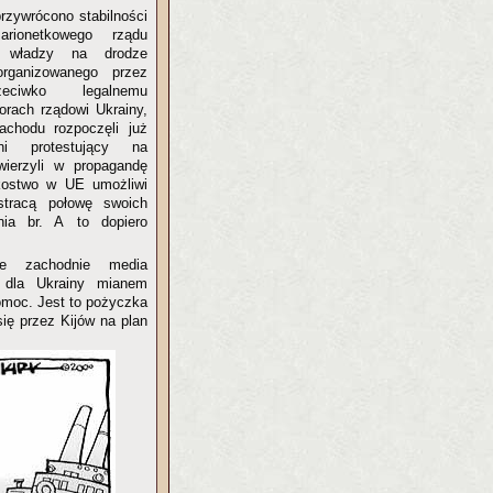
rzywrócono stabilności
arionetkowego rządu
 władzy na drodze
rganizowanego przez
eciwko legalnemu
rach rządowi Ukrainy,
chodu rozpoczęli już
wni protestujący na
wierzyli w propagandę
kostwo w UE umożliwi
stracą połowę swoich
nia br. A to dopiero
ne zachodnie media
i dla Ukrainy mianem
pomoc. Jest to pożyczka
ię przez Kijów na plan