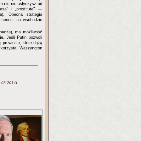
ym nic nie usłyszysz od
asa" i „prostitute" —
a). Obecna strategia
 secesji na wschodzie
umacza), ma możliwość
e. Jeśli Putin pozwoli
j prowincje, które dążą
ykorzysta. Waszyngton
-03-2014
)