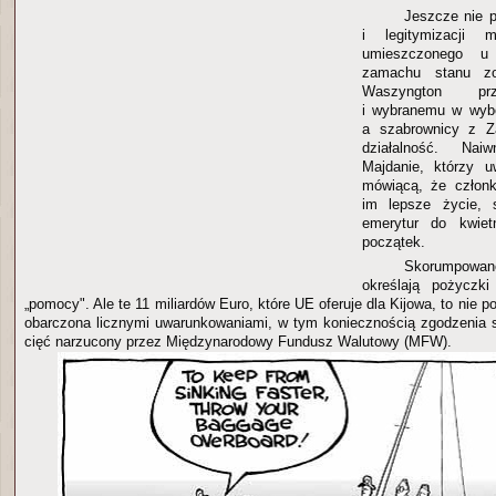
Jeszcze nie p
i legitymizacji m
umieszczonego u
zamachu stanu zo
Waszyngton prz
i wybranemu w wybo
a szabrownicy z Za
działalność. Nai
Majdanie, którzy u
mówiącą, że człon
im lepsze życie, 
emerytur do kwiet
początek.
Skorumpowa
określają pożyczk
„pomocy". Ale te 11 miliardów Euro, które UE oferuje dla Kijowa, to nie 
obarczona licznymi uwarunkowaniami, w tym koniecznością zgodzenia s
cięć narzucony przez Międzynarodowy Fundusz Walutowy (MFW).