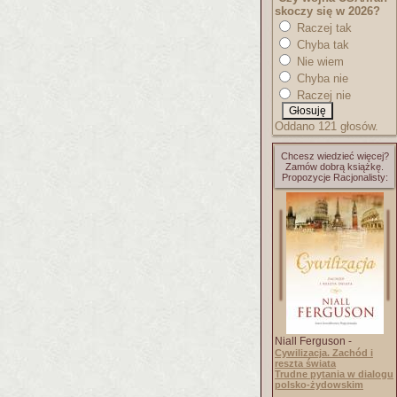
skoczy się w 2026?
Raczej tak
Chyba tak
Nie wiem
Chyba nie
Raczej nie
Oddano 121 głosów.
Chcesz wiedzieć więcej?
Zamów dobrą książkę.
Propozycje Racjonalisty:
Niall Ferguson -
Cywilizacja. Zachód i
reszta świata
Trudne pytania w dialogu
polsko-żydowskim