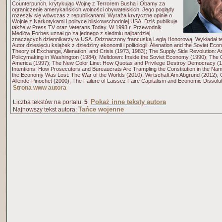
Counterpunch, krytykując Wojnę z Terrorem Busha i Obamy za
ograniczenie amerykańskich wolności obywatelskich. Jego poglądy
rozeszły się wówczas z republikanami. Wyraża krytyczne opinie o
Wojnie z Narkotykami i polityce bliskowschodniej USA. Dziś publikuje
także w Press TV oraz Veterans Today. W 1993 r. Przewodnik
Mediów Forbes uznał go za jednego z siedmiu najbardziej
znaczących dziennikarzy w USA. Odznaczony francuską Legią Honorową. Wykładał też
Autor dziesięciu książek z dziedziny ekonomii i politologii: Alienation and the Soviet E
Theory of Exchange, Alienation, and Crisis (1973, 1983); The Supply Side Revolution: An
Policymaking in Washington (1984); Meltdown: Inside the Soviet Economy (1990); The Cap
America (1997); The New Color Line: How Quotas and Privilege Destroy Democracy (
Intentions: How Prosecutors and Bureaucrats Are Trampling the Constitution in the Na
the Economy Was Lost: The War of the Worlds (2010); Wirtschaft Am Abgrund (2012); C
Allende-Pinochet (2000); The Failure of Laissez Faire Capitalism and Economic Dissolut
Strona www autora
Pokaż inne teksty autora
Liczba tekstów na portalu:
5
Tańce wojenne
Najnowszy tekst autora: