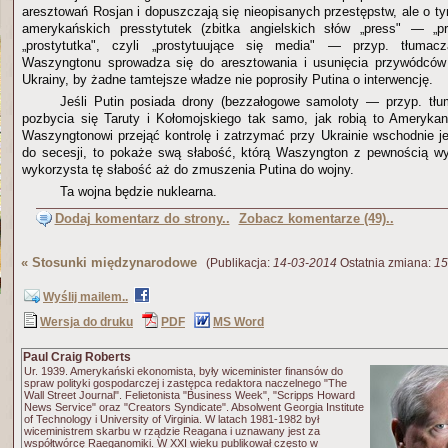
aresztowań Rosjan i dopuszczają się nieopisanych przestępstw, ale o t
amerykańskich presstytutek (zbitka angielskich słów „press" — „pr
„prostytutka", czyli „prostytuujące się media" — przyp. tłumacz
Waszyngtonu sprowadza się do aresztowania i usunięcia przywódców
Ukrainy, by żadne tamtejsze władze nie poprosiły Putina o interwencję.
Jeśli Putin posiada drony (bezzałogowe samoloty — przyp. tł
pozbycia się Taruty i Kołomojskiego tak samo, jak robią to Amerykani
Waszyngtonowi przejąć kontrolę i zatrzymać przy Ukrainie wschodnie je
do secesji, to pokaże swą słabość, którą Waszyngton z pewnością w
wykorzysta tę słabość aż do zmuszenia Putina do wojny.
Ta wojna będzie nuklearna.
Dodaj komentarz do strony..
Zobacz komentarze (49)..
«
Stosunki międzynarodowe
(Publikacja:
14-03-2014
Ostatnia zmiana:
15
Wyślij mailem..
Wersja do druku
PDF
MS Word
Paul Craig Roberts
Ur. 1939. Amerykański ekonomista, były wiceminister finansów do
spraw polityki gospodarczej i zastępca redaktora naczelnego "The
Wall Street Journal". Felietonista "Business Week", "Scripps Howard
News Service" oraz "Creators Syndicate". Absolwent Georgia Institute
of Technology i University of Virginia. W latach 1981-1982 był
wiceministrem skarbu w rządzie Reagana i uznawany jest za
współtwórcę Raeganomiki. W XXI wieku publikował często w