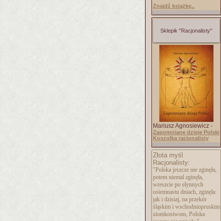
Znajdź książkę..
Sklepik "Racjonalisty"
Mariusz Agnosiewicz -
Zapomniane dzieje Polski
Koszulka racjonalisty
Złota myśl
Racjonalisty:
"Polska jeszcze nie zginęła,
potem niemal zginęła,
wreszcie po słynnych
osiemnastu dniach, zginęła:
jak i dzisiaj, na przekór
śląskim i wschodniopruskim
ziomkostwom, Polska