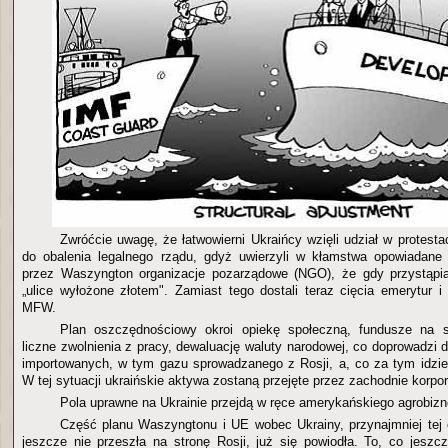
Zwróćcie uwagę, że łatwowierni Ukraińcy wzięli udział w protest
do obalenia legalnego rządu, gdyż uwierzyli w kłamstwa opowiadane
przez Waszyngton organizacje pozarządowe (NGO), że gdy przystąp
„ulice wyłożone złotem". Zamiast tego dostali teraz cięcia emerytur 
MFW.
Plan oszczędnościowy okroi opiekę społeczną, fundusze na sz
liczne zwolnienia z pracy, dewaluację waluty narodowej, co doprowadzi
importowanych, w tym gazu sprowadzanego z Rosji, a, co za tym idzie,
W tej sytuacji ukraińskie aktywa zostaną przejęte przez zachodnie korpor
Pola uprawne na Ukrainie przejdą w ręce amerykańskiego agrobizn
Część planu Waszyngtonu i UE wobec Ukrainy, przynajmniej tej c
jeszcze nie przeszła na stronę Rosji, już się powiodła. To, co jeszcz