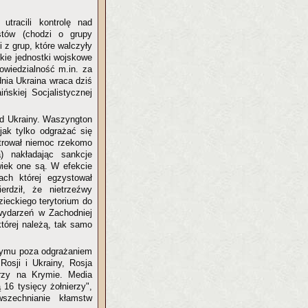
tracili kontrolę nad
istów (chodzi o grupy
z grup, które walczyły
skie jednostki wojskowe
owiedzialność m.in. za
nia Ukraina wraca dziś
ńskiej Socjalistycznej
 od Ukrainy. Waszyngton
ak tylko odgrażać się
trował niemoc rzekomo
) nakładając sankcje
iek one są. W efekcie
ch której egzystował
rdził, że nietrzeźwy
zieckiego terytorium do
 wydarzeń w Zachodniej
której należą, tak samo
Krymu poza odgrażaniem
osji i Ukrainy, Rosja
rzy na Krymie. Media
16 tysięcy żołnierzy",
szechnianie kłamstw