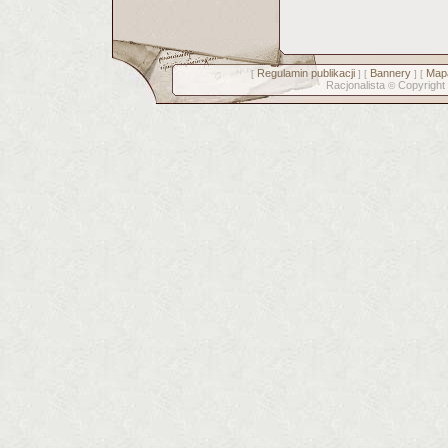
Regulamin publikacji
Bannery
Mapa
[
] [
] [
Racjonalista
Copyright
©