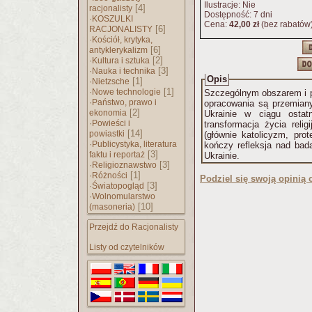
Ilustracje: Nie
[4]
racjonalisty
Dostępność: 7 dni
·
KOSZULKI
Cena:
42,00 zł
(bez rabatów
[6]
RACJONALISTY
·
Kościół, krytyka,
[6]
antyklerykalizm
·
[2]
Kultura i sztuka
·
[3]
Nauka i technika
Opis
·
[1]
Nietzsche
·
[1]
Nowe technologie
Szczególnym obszarem i p
·
Państwo, prawo i
opracowania są przemiany 
[2]
ekonomia
Ukrainie w ciągu ostatn
·
Powieści i
transformacja życia religi
[14]
powiastki
(głównie katolicyzm, prot
·
Publicystyka, literatura
kończy refleksja nad bada
[3]
faktu i reportaż
Ukrainie.
·
[3]
Religioznawstwo
·
[1]
Różności
Podziel się swoją opinią o
·
[3]
Światopogląd
·
Wolnomularstwo
[10]
(masoneria)
Przejdź do Racjonalisty
Listy od czytelników