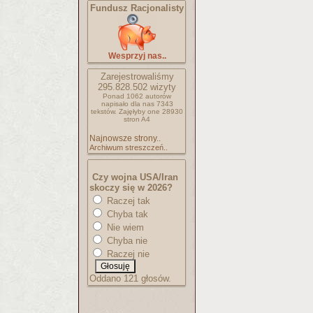
Fundusz Racjonalisty
Wesprzyj nas..
Zarejestrowaliśmy
295.828.502
wizyty
Ponad 1062 autorów
napisało
dla nas 7343
tekstów.
Zajęłyby one 28930
stron A4
Najnowsze strony..
Archiwum streszczeń..
Czy wojna USA/Iran
skoczy się w 2026?
Raczej tak
Chyba tak
Nie wiem
Chyba nie
Raczej nie
Oddano 121 głosów.