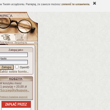
ne w Twoim urządzeniu. Pamiętaj, że zawsze możesz
zmienić te ustawienia
.
Zaloguj jako
:
Hasło
:
OpenID
Załóż sobie konto..
W koszyku masz
1 pozycję = 20,00 zł
Szczegóły/kupuję..
Pobierz katalog pozycji