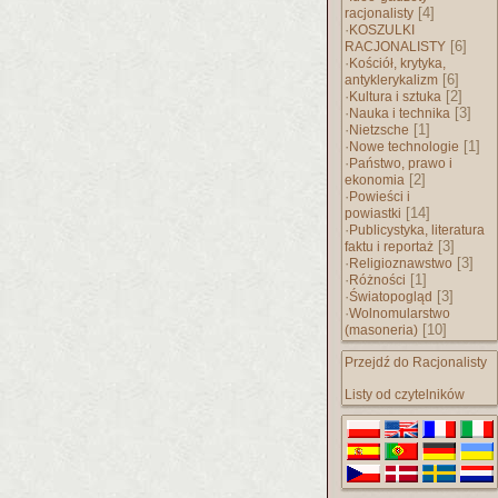
[4]
racjonalisty
·
KOSZULKI
[6]
RACJONALISTY
·
Kościół, krytyka,
[6]
antyklerykalizm
·
[2]
Kultura i sztuka
·
[3]
Nauka i technika
·
[1]
Nietzsche
·
[1]
Nowe technologie
·
Państwo, prawo i
[2]
ekonomia
·
Powieści i
[14]
powiastki
·
Publicystyka, literatura
[3]
faktu i reportaż
·
[3]
Religioznawstwo
·
[1]
Różności
·
[3]
Światopogląd
·
Wolnomularstwo
[10]
(masoneria)
Przejdź do Racjonalisty
Listy od czytelników