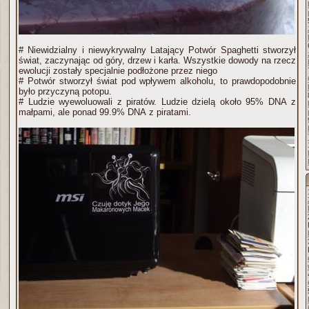
# Niewidzialny i niewykrywalny Latający Potwór Spaghetti stworzył
świat, zaczynając od góry, drzew i karła. Wszystkie dowody na rzecz
ewolucji zostały specjalnie podłożone przez niego
# Potwór stworzył świat pod wpływem alkoholu, to prawdopodobnie
było przyczyną potopu.
# Ludzie wyewoluowali z piratów. Ludzie dzielą około 95% DNA z
małpami, ale ponad 99.9% DNA z piratami.