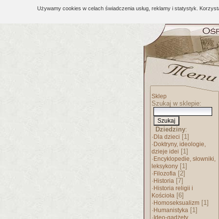
Używamy cookies w celach świadczenia usług, reklamy i statystyk. Korzys
Sklep
Szukaj w sklepie:
Dziedziny
:
·
[1]
Dla dzieci
·
Doktryny, ideologie,
[1]
dzieje idei
·
Encyklopedie, słowniki,
[1]
leksykony
·
[2]
Filozofia
·
[7]
Historia
·
Historia religii i
[6]
Kościoła
·
[1]
Homoseksualizm
·
[1]
Humanistyka
·
Ideo-gadżety