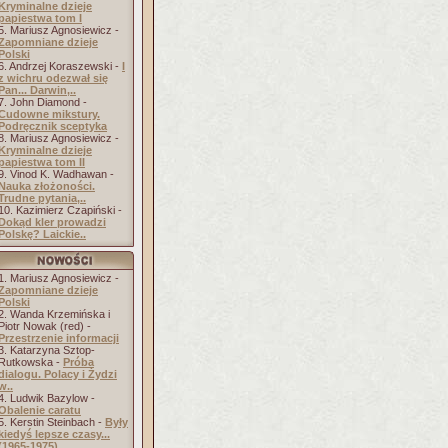
Kryminalne dzieje
papiestwa tom I
5. Mariusz Agnosiewicz -
Zapomniane dzieje
Polski
6. Andrzej Koraszewski -
I
z wichru odezwał się
Pan... Darwin,..
7. John Diamond -
Cudowne mikstury.
Podręcznik sceptyka
8. Mariusz Agnosiewicz -
Kryminalne dzieje
papiestwa tom II
9. Vinod K. Wadhawan -
Nauka złożoności.
Trudne pytania,..
10. Kazimierz Czapiński -
Dokąd kler prowadzi
Polskę? Laickie..
1. Mariusz Agnosiewicz -
Zapomniane dzieje
Polski
2. Wanda Krzemińska i
Piotr Nowak (red) -
Przestrzenie informacji
3. Katarzyna Sztop-
Rutkowska -
Próba
dialogu. Polacy i Żydzi
w..
4. Ludwik Bazylow -
Obalenie caratu
5. Kerstin Steinbach -
Były
kiedyś lepsze czasy...
(1965-1975)..