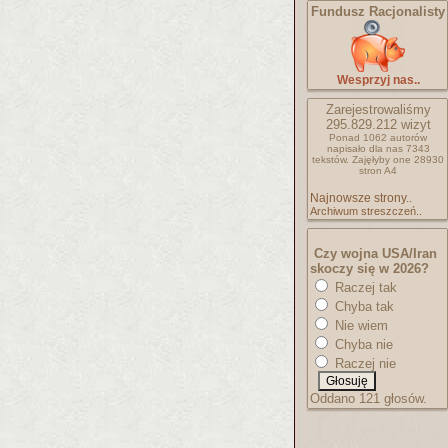
Fundusz Racjonalisty
Wesprzyj nas..
Zarejestrowaliśmy
295.829.212
wizyt
Ponad 1062 autorów
napisało
dla nas 7343
tekstów.
Zajęłyby one 28930
stron A4
Najnowsze strony..
Archiwum streszczeń..
Czy wojna USA/Iran
skoczy się w 2026?
Raczej tak
Chyba tak
Nie wiem
Chyba nie
Raczej nie
Oddano 121 głosów.