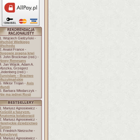
1. Wojciech Giełżyński -
Wschód Wielkiego
Wschodu
2. Anatol France -
Bogowie pragną krwi
3. John Brockman (red.) -
Nowy Renesans
4. Jan Wójcik, Adam A.
Myszka, Grzegorz
Lindenberg (red.) -
Euroislam – Bractwo
Muzułmańskie
5. Wiktor Trojan -
Axis
Mundi
6. Barbara Włodarczyk -
Nie ma jednej Rosji
1. Mariusz Agnosiewicz -
Kościół a faszyzm.
Anatomia kolaboracji
2. Mariusz Agnosiewicz -
Heretyckie dziedzictwo
Europy
3. Friedrich Nietzsche -
Antychryst
4. Mariusz Agnosiewicz -