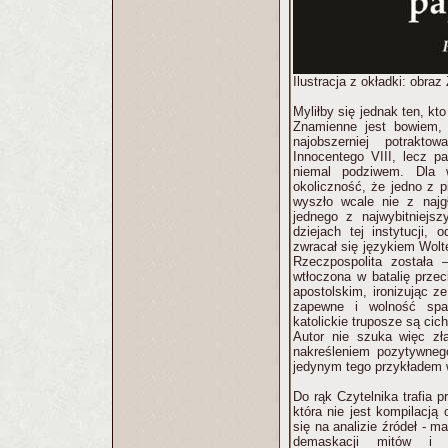
Ilustracja z okładki: obra
Myliłby się jednak ten, kt
Znamienne jest bowiem, 
najobszerniej potrakt
Innocentego VIII, lecz pa
niemal podziwem. Dla 
okoliczność, że jedno z p
wyszło wcale nie z najg
jednego z najwybitniejsz
dziejach tej instytucji, 
zwracał się językiem Wolte
Rzeczpospolita została 
wtłoczona w batalię prze
apostolskim, ironizując ze
zapewne i wolność spac
katolickie truposze są cic
Autor nie szuka więc zł
nakreśleniem pozytywnego
jedynym tego przykładem 
Do rąk Czytelnika trafia p
która nie jest kompilacją
się na analizie źródeł - m
demaskacji mitów i p