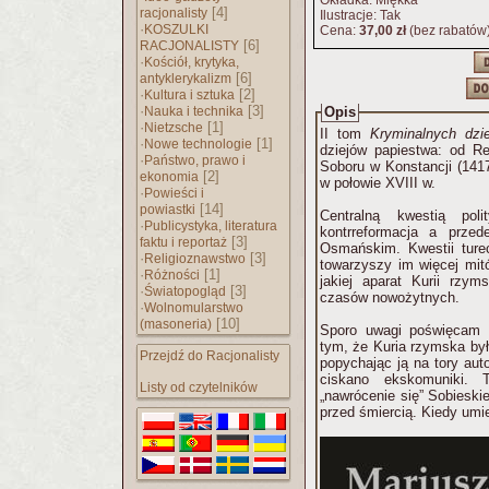
Okładka: Miękka
[4]
racjonalisty
Ilustracje: Tak
·
KOSZULKI
Cena:
37,00 zł
(bez rabatów
[6]
RACJONALISTY
·
Kościół, krytyka,
[6]
antyklerykalizm
·
[2]
Kultura i sztuka
·
[3]
Nauka i technika
Opis
·
[1]
Nietzsche
II tom
Kryminalnych dzi
·
[1]
Nowe technologie
dziejów papiestwa: od R
·
Państwo, prawo i
Soboru w Konstancji (141
[2]
ekonomia
w połowie XVIII w.
·
Powieści i
[14]
powiastki
Centralną kwestią pol
·
Publicystyka, literatura
kontrreformacja a prze
[3]
faktu i reportaż
Osmańskim. Kwestii ture
·
[3]
Religioznawstwo
towarzyszy im więcej mit
·
[1]
Różności
jakiej aparat Kurii rzy
·
[3]
Światopogląd
czasów nowożytnych.
·
Wolnomularstwo
[10]
(masoneria)
Sporo uwagi poświęcam r
tym, że Kuria rzymska był
Przejdź do Racjonalisty
popychając ją na tory auto
ciskano ekskomuniki. T
Listy od czytelników
„nawrócenie się” Sobieskie
przed śmiercią. Kiedy umie