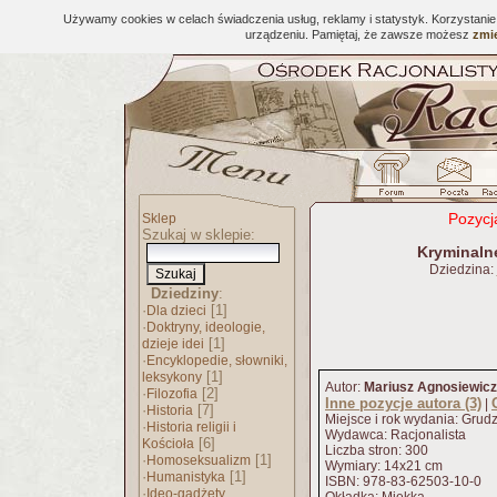
Używamy cookies w celach świadczenia usług, reklamy i statystyk. Korzystani
urządzeniu. Pamiętaj, że zawsze możesz
zmie
Pozycj
Sklep
Szukaj w sklepie:
Kryminalne
Dziedzina:
Dziedziny
:
·
[1]
Dla dzieci
·
Doktryny, ideologie,
[1]
dzieje idei
·
Encyklopedie, słowniki,
[1]
leksykony
Autor:
Mariusz Agnosiewicz
·
[2]
Filozofia
Inne pozycje autora (3)
|
·
[7]
Historia
Miejsce i rok wydania: Grud
·
Historia religii i
Wydawca: Racjonalista
[6]
Kościoła
Liczba stron: 300
·
[1]
Homoseksualizm
Wymiary: 14x21 cm
·
[1]
Humanistyka
ISBN: 978-83-62503-10-0
·
Ideo-gadżety