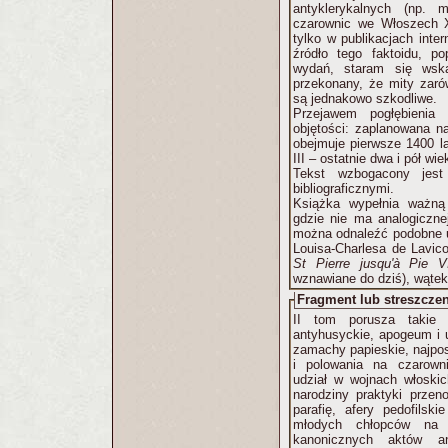
antyklerykalnych (np.
czarownic we Włoszech XV
tylko w publikacjach internetowych - odnalazłsz
źródło tego faktoidu, p
wydań, staram się wsk
przekonany, że mity zaró
są jednakowo szkodliwe.
Przejawem pogłębienia n
objętości: zaplanowana n
obejmuje pierwsze 1400 la
III – ostatnie dwa i pół wie
Tekst wzbogacony jest
bibliograficznymi.
Książka wypełnia ważną 
gdzie nie ma analogicznej
można odnaleźć podobne u
St Pierre jusqu'à Pie V
wznawiane do dziś), wątek 
Fragment lub streszczen
II tom porusza takie m
antyhusyckie, apogeum i
zamachy papieskie, najpos
i polowania na czarowni
udział w wojnach włoskic
narodziny praktyki przen
parafię, afery pedofilsk
młodych chłopców na p
kanonicznych aktów an