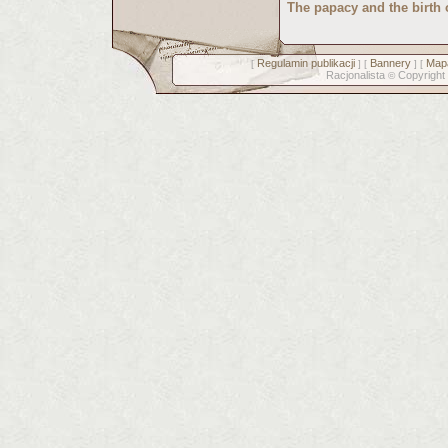
The papacy and the birth 
Regulamin publikacji
Bannery
Mapa
[
] [
] [
Racjonalista
Copyright
©