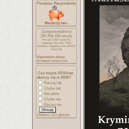
Fundusz Racjonalisty
Wesprzyj nas..
Zarejestrowaliśmy
295.806.664
wizyty
Ponad 1062 autorów
napisało
dla nas 7343
tekstów.
Zajęłyby one 28930
stron A4
Najnowsze strony..
Archiwum streszczeń..
Czy wojna USA/Iran
skoczy się w 2026?
Raczej tak
Chyba tak
Nie wiem
Chyba nie
Raczej nie
Oddano 121 głosów.