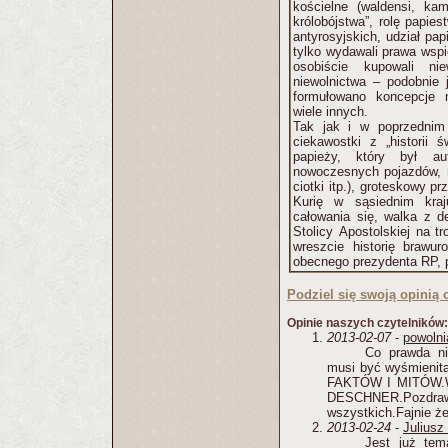
kościelne (waldensi, kam
królobójstwa”, rolę papie
antyrosyjskich, udział pa
tylko wydawali prawa wspie
osobiście kupowali nie
niewolnictwa – podobnie 
formułowano koncepcje n
wiele innych.
Tak jak i w poprzednim 
ciekawostki z „historii 
papieży, który był au
nowoczesnych pojazdów, ne
ciotki itp.), groteskowy p
Kurię w sąsiednim kra
całowania się, walka z de
Stolicy Apostolskiej na tr
wreszcie historię brawur
obecnego prezydenta RP,
Podziel się swoją opinią o
Opinie naszych czytelników:
2013-02-07
-
powoln
Co prawda ni
musi być wyśmienit
FAKTÓW I MITÓW.Wie
DESCHNER.Po
wszystkich.Fajnie że
2013-02-24
-
Juliusz
Jest już tem