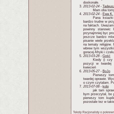
doskonałe.
2013-02-24
-
Tadeusz
Mam oba tomy
2013-02-24
-
Ewa K.
Pana ksiazki
bardzo trudne w prz
na faktach. Uwazam, 
powinny stanowic 
przynajmniej byc pro
jeszcze bardzo mlo
pisanie wiele przek
na tematy religijne.
wbrew tym wszystki
goracej Afryki i cze
2013-03-28
-
Gość
Kiedy (i czy
pozycji w twardej
kwiecień
2013-05-27
-
BoJo
Pierwszy to
twardej oprawie. Wy
o czym czytalam. P
2013-07-08
-
kobi
jak tam spraw
bym przeczytal, bo 
pierwszy tom kupi
pozostale tez w takie
Teksty Racjonalisty o pokrew