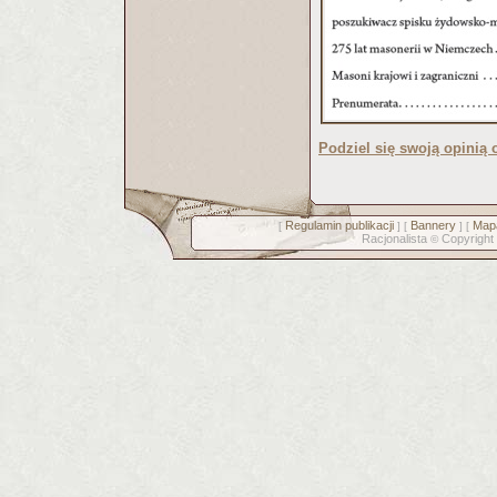
Podziel się swoją opinią o
Regulamin publikacji
Bannery
Mapa
[
] [
] [
Racjonalista
Copyright
©