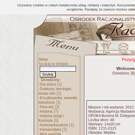
Używamy cookies w celach świadczenia usług, reklamy i statystyk. Korzystani
urządzeniu. Pamiętaj, że zawsze możesz
zmie
Pozycj
Sklep
Szukaj w sklepie:
Wolnomul
Wo
Dziedzina:
Dziedziny
:
·
[1]
Dla dzieci
·
Doktryny, ideologie,
[1]
dzieje idei
·
Encyklopedie, słowniki,
[1]
leksykony
·
[2]
Filozofia
Miejsce i rok wydania: 2012
·
[7]
Historia
Wydawca: Agencja Wydawni
·
OPOKA Bożena M. Dołęgow
Historia religii i
Liczba stron: 48
[6]
Kościoła
Wymiary: 14x20 cm
·
[1]
Homoseksualizm
ISBN: 1231-0115
·
[1]
Humanistyka
Okładka: Miękka
·
Ideo-gadżety