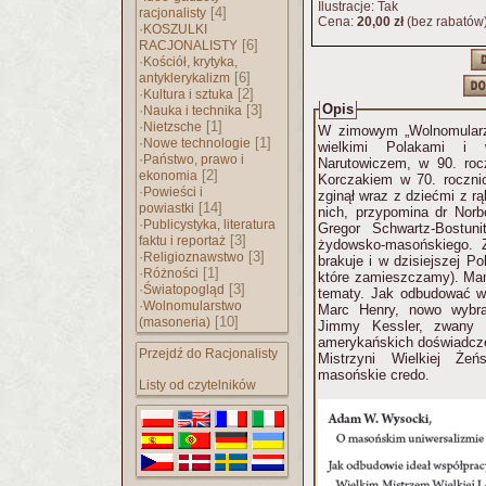
Ilustracje: Tak
[4]
racjonalisty
Cena:
20,00 zł
(bez rabatów
·
KOSZULKI
[6]
RACJONALISTY
·
Kościół, krytyka,
[6]
antyklerykalizm
·
[2]
Kultura i sztuka
Opis
·
[3]
Nauka i technika
·
[1]
Nietzsche
W zimowym „Wolnomularz
·
[1]
Nowe technologie
wielkimi Polakami i w
·
Państwo, prawo i
Narutowiczem, w 90. roc
[2]
ekonomia
Korczakiem w 70. rocznic
·
Powieści i
zginął wraz z dziećmi z r
[14]
powiastki
nich, przypomina dr Norbe
·
Publicystyka, literatura
Gregor Schwartz-Bostun
[3]
faktu i reportaż
żydowsko-masońskiego. Z
·
[3]
Religioznawstwo
brakuje i w dzisiejszej P
·
[1]
Różności
które zamieszczamy). Ma
·
[3]
Światopogląd
tematy. Jak odbudować w 
·
Wolnomularstwo
Marc Henry, nowo wybran
[10]
(masoneria)
Jimmy Kessler, zwany 
amerykańskich doświadczen
Przejdź do Racjonalisty
Mistrzyni Wielkiej Żeń
masońskie credo.
Listy od czytelników