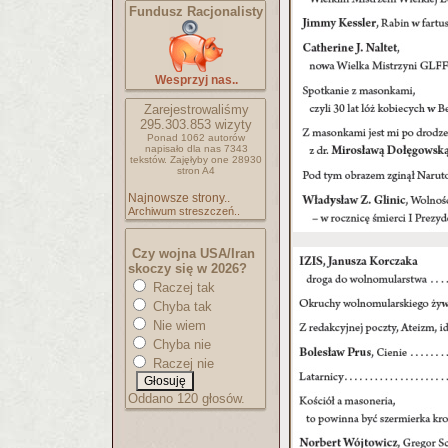
Fundusz Racjonalisty
Wesprzyj nas..
Zarejestrowaliśmy
295.303.853
wizyty
Ponad 1062 autorów
napisało
dla nas 7343
tekstów.
Zajęłyby one 28930
stron A4
Najnowsze strony..
Archiwum streszczeń..
Czy wojna USA/Iran
skoczy się w 2026?
Raczej tak
Chyba tak
Nie wiem
Chyba nie
Raczej nie
Oddano 120 głosów.