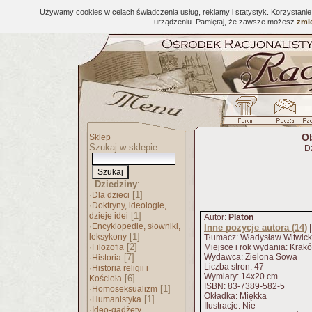
Używamy cookies w celach świadczenia usług, reklamy i statystyk. Korzystani
urządzeniu. Pamiętaj, że zawsze możesz
zmie
Ob
Sklep
Szukaj w sklepie:
D
Dziedziny
:
·
[1]
Dla dzieci
·
Doktryny, ideologie,
[1]
dzieje idei
Autor:
Platon
·
Encyklopedie, słowniki,
Inne pozycje autora (14)
[1]
leksykony
Tłumacz: Władysław Witwick
·
[2]
Filozofia
Miejsce i rok wydania: Krak
·
[7]
Wydawca: Zielona Sowa
Historia
Liczba stron: 47
·
Historia religii i
Wymiary: 14x20 cm
[6]
Kościoła
ISBN: 83-7389-582-5
·
[1]
Homoseksualizm
Okładka: Miękka
·
[1]
Humanistyka
Ilustracje: Nie
·
Ideo-gadżety