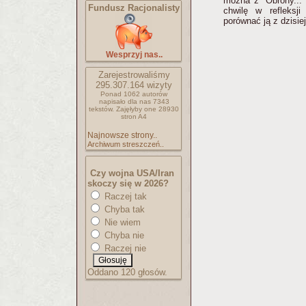
można z ''Obrony...
Fundusz Racjonalisty
chwilę w refleksj
porównać ją z dzisi
Wesprzyj nas..
Zarejestrowaliśmy
295.307.164
wizyty
Ponad 1062 autorów
napisało
dla nas 7343
tekstów.
Zajęłyby one 28930
stron A4
Najnowsze strony..
Archiwum streszczeń..
Czy wojna USA/Iran
skoczy się w 2026?
Raczej tak
Chyba tak
Nie wiem
Chyba nie
Raczej nie
Oddano 120 głosów.