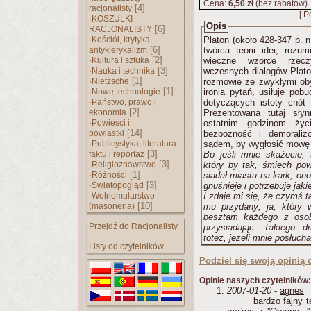
Cena:
6,50 zł
(bez rabatów)
[4]
racjonalisty
[ P
·
KOSZULKI
Opis
[6]
RACJONALISTY
·
Kościół, krytyka,
Platon (około 428-347 p. n.
[6]
antyklerykalizm
twórca teorii idei, rozu
·
[2]
Kultura i sztuka
wieczne wzorce rzec
·
[3]
Nauka i technika
wczesnych dialogów Platon
·
[1]
Nietzsche
rozmowie ze zwykłymi ob
·
[1]
Nowe technologie
ironia pytań, usiłuje pob
·
Państwo, prawo i
dotyczących istoty cnót 
[2]
ekonomia
Prezentowana tutaj sły
·
Powieści i
ostatnim godzinom życ
[14]
powiastki
bezbożność i demoraliz
·
Publicystyka, literatura
sądem, by wygłosić mowę 
[3]
faktu i reportaż
Bo jeśli mnie skażecie, t
·
[3]
Religioznawstwo
który by tak, śmiech pow
·
[1]
Różności
siadał miastu na kark; ono
·
[3]
Światopogląd
gnuśnieje i potrzebuje jak
·
Wolnomularstwo
I zdaje mi się, że czymś t
[10]
(masoneria)
mu przydany; ja, który 
besztam każdego z osob
Przejdź do Racjonalisty
przysiadając. Takiego dr
toteż, jeżeli mnie posłuch
Listy od czytelników
Podziel się swoją opinią o
Opinie naszych czytelników:
2007-01-20
-
agnes
bardzo fajny t