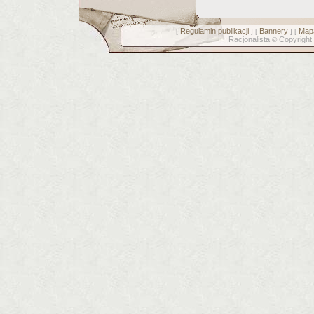
Regulamin publikacji
Bannery
Mapa
[
] [
] [
Racjonalista
Copyright
©