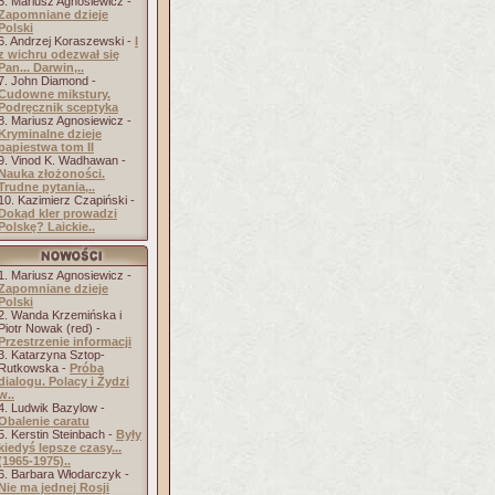
5. Mariusz Agnosiewicz -
Zapomniane dzieje
Polski
6. Andrzej Koraszewski -
I
z wichru odezwał się
Pan... Darwin,..
7. John Diamond -
Cudowne mikstury.
Podręcznik sceptyka
8. Mariusz Agnosiewicz -
Kryminalne dzieje
papiestwa tom II
9. Vinod K. Wadhawan -
Nauka złożoności.
Trudne pytania,..
10. Kazimierz Czapiński -
Dokąd kler prowadzi
Polskę? Laickie..
1. Mariusz Agnosiewicz -
Zapomniane dzieje
Polski
2. Wanda Krzemińska i
Piotr Nowak (red) -
Przestrzenie informacji
3. Katarzyna Sztop-
Rutkowska -
Próba
dialogu. Polacy i Żydzi
w..
4. Ludwik Bazylow -
Obalenie caratu
5. Kerstin Steinbach -
Były
kiedyś lepsze czasy...
(1965-1975)..
6. Barbara Włodarczyk -
Nie ma jednej Rosji