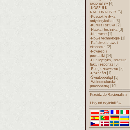
[4]
racjonalisty
·
KOSZULKI
[6]
RACJONALISTY
·
Kościół, krytyka,
[6]
antyklerykalizm
·
[2]
Kultura i sztuka
·
[3]
Nauka i technika
·
[1]
Nietzsche
·
[1]
Nowe technologie
·
Państwo, prawo i
[2]
ekonomia
·
Powieści i
[14]
powiastki
·
Publicystyka, literatura
[3]
faktu i reportaż
·
[3]
Religioznawstwo
·
[1]
Różności
·
[3]
Światopogląd
·
Wolnomularstwo
[10]
(masoneria)
Przejdź do Racjonalisty
Listy od czytelników