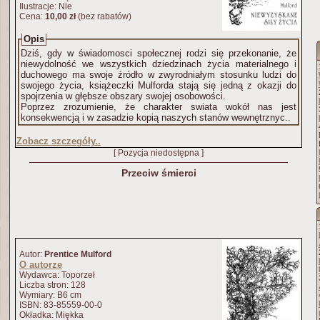
Ilustracje: Nie
Cena:
10,00 zł
(bez rabatów)
Opis
Dziś, gdy w świadomosci społecznej rodzi się przekonanie, że
niewydolność we wszystkich dziedzinach życia materialnego i
duchowego ma swoje źródło w zwyrodniałym stosunku ludzi do
swojego życia, książeczki Mulforda stają się jedną z okazji do
spojrzenia w głębsze obszary swojej osobowości.
Poprzez zrozumienie, że charakter swiata wokół nas jest
konsekwencją i w zasadzie kopią naszych stanów wewnętrznyc..
Zobacz szczegóły..
[ Pozycja niedostępna ]
Przeciw śmierci
Autor:
Prentice Mulford
O autorze
Wydawca: Toporzeł
Liczba stron: 128
Wymiary: B6 cm
ISBN: 83-85559-00-0
Okładka: Miękka