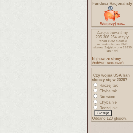
Fundusz Racjonalisty
Wesprzyj nas..
Zarejestrowaliśmy
295.306.254
wizyty
Ponad 1062 autorów
napisało
dla nas 7343
tekstów.
Zajęłyby one 28930
stron A4
Najnowsze strony..
Archiwum streszczeń..
Czy wojna USA/Iran
skoczy się w 2026?
Raczej tak
Chyba tak
Nie wiem
Chyba nie
Raczej nie
Oddano 120 głosów.