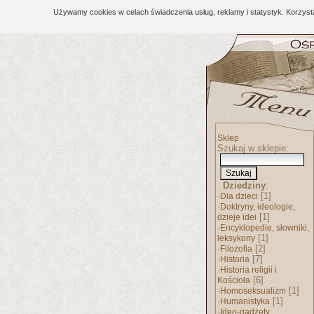
Używamy cookies w celach świadczenia usług, reklamy i statystyk. Korzys
Sklep
Szukaj w sklepie:
Dziedziny
:
·
[1]
Dla dzieci
·
Doktryny, ideologie,
[1]
dzieje idei
·
Encyklopedie, słowniki,
[1]
leksykony
·
[2]
Filozofia
·
[7]
Historia
·
Historia religii i
[6]
Kościoła
·
[1]
Homoseksualizm
·
[1]
Humanistyka
·
Ideo-gadżety