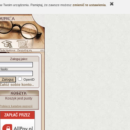
ne w Twoim urządzeniu. Pamiętaj, że zawsze możesz
zmienić te ustawienia
.
Zaloguj jako
:
Hasło
:
OpenID
Załóż sobie konto..
Koszyk jest pusty
Pobierz katalog pozycji