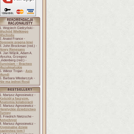
1. Wojciech Giełżyński -
Wschód Wielkiego
Wschodu
2. Anatol France -
Bogowie pragną krwi
3. John Brockman (red.) -
Nowy Renesans
4. Jan Wójcik, Adam A.
Myszka, Grzegorz
Lindenberg (red.) -
Euroislam – Bractwo
Muzułmańskie
5. Wiktor Trojan -
Axis
Mundi
6. Barbara Włodarczyk -
Nie ma jednej Rosji
1. Mariusz Agnosiewicz -
Kościół a faszyzm.
Anatomia kolaboracji
2. Mariusz Agnosiewicz -
Heretyckie dziedzictwo
Europy
3. Friedrich Nietzsche -
Antychryst
4. Mariusz Agnosiewicz -
Kryminalne dzieje
papiestwa tom I