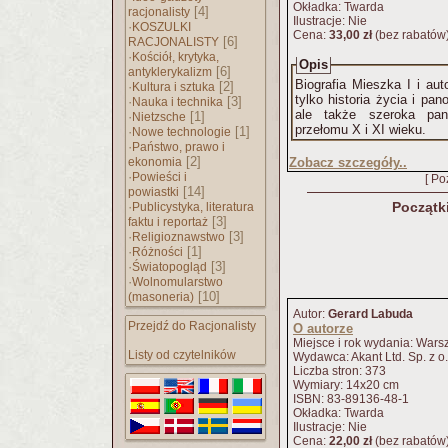
Okładka: Twarda
[4]
racjonalisty
Ilustracje: Nie
·
KOSZULKI
Cena:
33,00 zł
(bez rabatów
[6]
RACJONALISTY
·
Kościół, krytyka,
Opis
[6]
antyklerykalizm
Biografia Mieszka I i au
·
[2]
Kultura i sztuka
tylko historia życia i p
·
[3]
Nauka i technika
ale także szeroka pan
·
[1]
Nietzsche
przełomu X i XI wieku.
·
[1]
Nowe technologie
·
Państwo, prawo i
[2]
ekonomia
Zobacz szczegóły..
·
Powieści i
[ Po
[14]
powiastki
·
Początk
Publicystyka, literatura
[3]
faktu i reportaż
·
[3]
Religioznawstwo
·
[1]
Różności
·
[3]
Światopogląd
·
Wolnomularstwo
[10]
(masoneria)
Autor:
Gerard Labuda
Przejdź do Racjonalisty
O autorze
Miejsce i rok wydania: War
Listy od czytelników
Wydawca: Akant Ltd. Sp. z o.
Liczba stron: 373
Wymiary: 14x20 cm
ISBN: 83-89136-48-1
Okładka: Twarda
Ilustracje: Nie
Cena:
22,00 zł
(bez rabatów