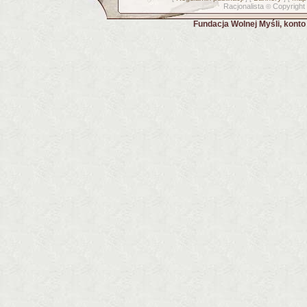
Racjonalista
Copyright
©
Fundacja Wolnej Myśli, kont