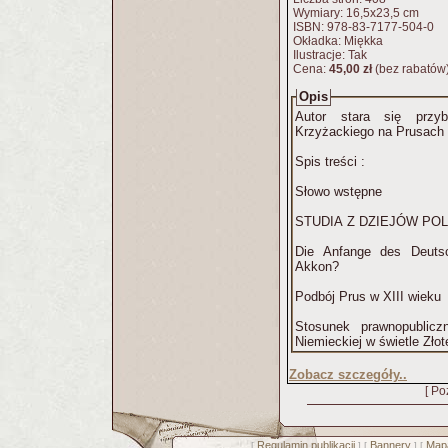
Wymiary: 16,5x23,5 cm
ISBN: 978-83-7177-504-0
Okładka: Miękka
Ilustracje: Tak
Cena:
45,00 zł
(bez rabatów
Opis
Autor stara się przyb
Krzyżackiego na Prusach 
Spis treści :
Słowo wstępne
STUDIA Z DZIEJÓW PO
Die Anfange des Deuts
Akkon?
Podbój Prus w XIII wieku
Stosunek prawnopublic
Niemieckiej w świetle Złote
Zobacz szczegóły..
[ Po
Regulamin publikacji
Bannery
Mapa
[
] [
] [