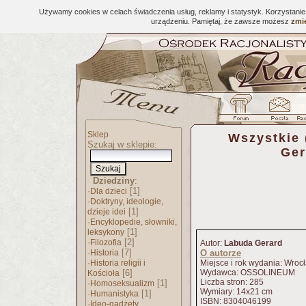
Używamy cookies w celach świadczenia usług, reklamy i statystyk. Korzystani
urządzeniu. Pamiętaj, że zawsze możesz
zmie
Sklep
Wszystkie 
Szukaj w sklepie:
Ger
Dziedziny
:
·
[1]
Dla dzieci
·
Doktryny, ideologie,
[1]
dzieje idei
·
Encyklopedie, słowniki,
[1]
leksykony
·
[2]
Filozofia
Autor:
Labuda Gerard
·
[7]
Historia
O autorze
·
Historia religii i
Miejsce i rok wydania: Wro
[6]
Wydawca: OSSOLINEUM
Kościoła
Liczba stron: 285
·
[1]
Homoseksualizm
Wymiary: 14x21 cm
·
[1]
Humanistyka
ISBN: 8304046199
·
Ideo-gadżety