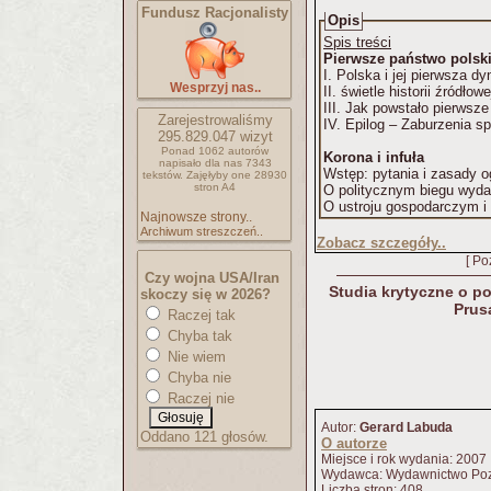
Fundusz Racjonalisty
Opis
Spis treści
Pierwsze państwo polsk
I. Polska i jej pierwsza dy
Wesprzyj nas..
II. świetle historii źródłowe
III. Jak powstało pierw
Zarejestrowaliśmy
IV. Epilog – Zaburzenia s
295.829.047
wizyt
Ponad 1062 autorów
Korona i infuła
napisało
dla nas 7343
Wstęp: pytania i zasady o
tekstów.
Zajęłyby one 28930
stron A4
O politycznym biegu wyda
O ustroju gospodarczym i
Najnowsze strony..
Archiwum streszczeń..
Zobacz szczegóły..
[ Po
Czy wojna USA/Iran
Studia krytyczne o p
skoczy się w 2026?
Prus
Raczej tak
Chyba tak
Nie wiem
Chyba nie
Raczej nie
Autor:
Gerard Labuda
Oddano 121 głosów.
O autorze
Miejsce i rok wydania: 2007
Wydawca: Wydawnictwo Po
Liczba stron: 408