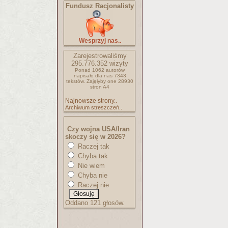
Fundusz Racjonalisty
Wesprzyj nas..
Zarejestrowaliśmy
295.776.352
wizyty
Ponad 1062 autorów
napisało
dla nas 7343
tekstów.
Zajęłyby one 28930
stron A4
Najnowsze strony..
Archiwum streszczeń..
Czy wojna USA/Iran
skoczy się w 2026?
Raczej tak
Chyba tak
Nie wiem
Chyba nie
Raczej nie
Oddano 121 głosów.