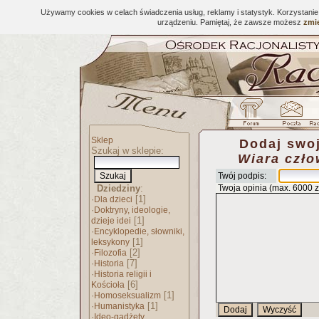
Używamy cookies w celach świadczenia usług, reklamy i statystyk. Korzystani
urządzeniu. Pamiętaj, że zawsze możesz
zmie
Sklep
Dodaj swoj
Szukaj w sklepie:
Wiara czło
Twój podpis:
Dziedziny
:
Twoja opinia (max. 6000 
·
[1]
Dla dzieci
·
Doktryny, ideologie,
[1]
dzieje idei
·
Encyklopedie, słowniki,
[1]
leksykony
·
[2]
Filozofia
·
[7]
Historia
·
Historia religii i
[6]
Kościoła
·
[1]
Homoseksualizm
·
[1]
Humanistyka
·
Ideo-gadżety