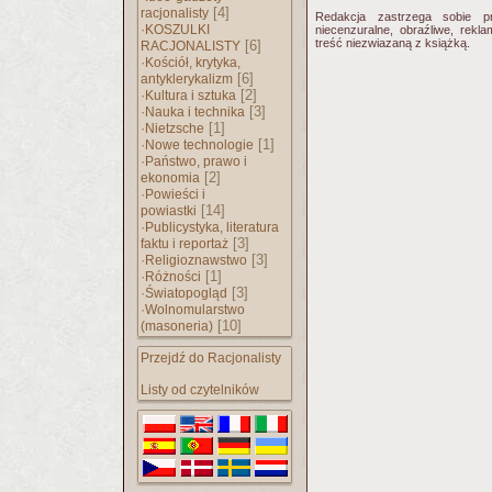
[4]
racjonalisty
Redakcja zastrzega sobie p
·
KOSZULKI
niecenzuralne, obraźliwe, rekl
treść niezwiazaną z książką.
[6]
RACJONALISTY
·
Kościół, krytyka,
[6]
antyklerykalizm
·
[2]
Kultura i sztuka
·
[3]
Nauka i technika
·
[1]
Nietzsche
·
[1]
Nowe technologie
·
Państwo, prawo i
[2]
ekonomia
·
Powieści i
[14]
powiastki
·
Publicystyka, literatura
[3]
faktu i reportaż
·
[3]
Religioznawstwo
·
[1]
Różności
·
[3]
Światopogląd
·
Wolnomularstwo
[10]
(masoneria)
Przejdź do Racjonalisty
Listy od czytelników