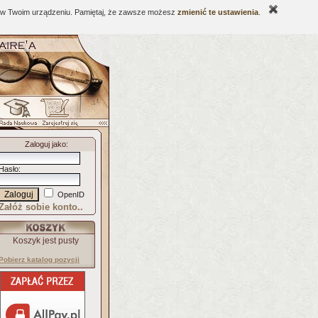
ne w Twoim urządzeniu. Pamiętaj, że zawsze możesz
zmienić te ustawienia
.
Zaloguj jako
:
Hasło
:
OpenID
Załóż sobie konto..
Koszyk jest pusty
Pobierz katalog pozycji