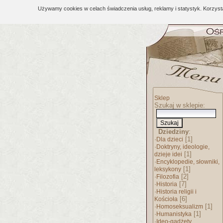
Używamy cookies w celach świadczenia usług, reklamy i statystyk. Korzys
Sklep
Szukaj w sklepie:
Dziedziny
:
·
[1]
Dla dzieci
·
Doktryny, ideologie,
[1]
dzieje idei
·
Encyklopedie, słowniki,
[1]
leksykony
·
[2]
Filozofia
·
[7]
Historia
·
Historia religii i
[6]
Kościoła
·
[1]
Homoseksualizm
·
[1]
Humanistyka
·
Ideo-gadżety