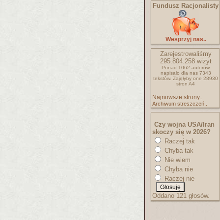
Fundusz Racjonalisty
Wesprzyj nas..
Zarejestrowaliśmy
295.804.258
wizyt
Ponad 1062 autorów
napisało
dla nas 7343
tekstów.
Zajęłyby one 28930
stron A4
Najnowsze strony..
Archiwum streszczeń..
Czy wojna USA/Iran
skoczy się w 2026?
Raczej tak
Chyba tak
Nie wiem
Chyba nie
Raczej nie
Oddano 121 głosów.