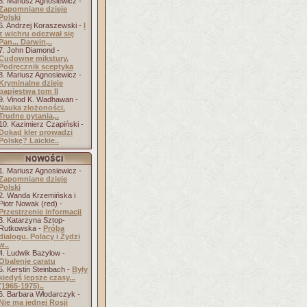
5. Mariusz Agnosiewicz -
Zapomniane dzieje
Polski
6. Andrzej Koraszewski -
I
z wichru odezwał się
Pan... Darwin,..
7. John Diamond -
Cudowne mikstury.
Podręcznik sceptyka
8. Mariusz Agnosiewicz -
Kryminalne dzieje
papiestwa tom II
9. Vinod K. Wadhawan -
Nauka złożoności.
Trudne pytania,..
10. Kazimierz Czapiński -
Dokąd kler prowadzi
Polskę? Laickie..
1. Mariusz Agnosiewicz -
Zapomniane dzieje
Polski
2. Wanda Krzemińska i
Piotr Nowak (red) -
Przestrzenie informacji
3. Katarzyna Sztop-
Rutkowska -
Próba
dialogu. Polacy i Żydzi
w..
4. Ludwik Bazylow -
Obalenie caratu
5. Kerstin Steinbach -
Były
kiedyś lepsze czasy...
(1965-1975)..
6. Barbara Włodarczyk -
Nie ma jednej Rosji