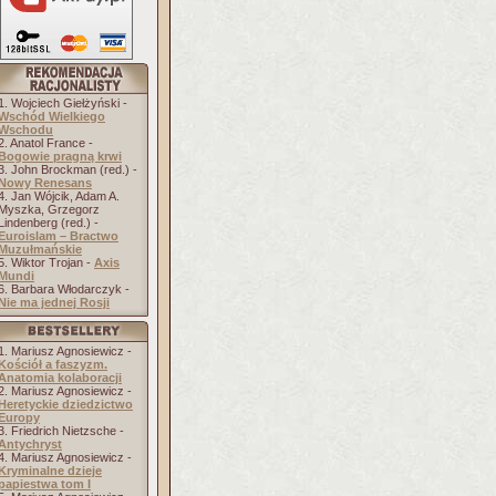
1. Wojciech Giełżyński -
Wschód Wielkiego
Wschodu
2. Anatol France -
Bogowie pragną krwi
3. John Brockman (red.) -
Nowy Renesans
4. Jan Wójcik, Adam A.
Myszka, Grzegorz
Lindenberg (red.) -
Euroislam – Bractwo
Muzułmańskie
5. Wiktor Trojan -
Axis
Mundi
6. Barbara Włodarczyk -
Nie ma jednej Rosji
1. Mariusz Agnosiewicz -
Kościół a faszyzm.
Anatomia kolaboracji
2. Mariusz Agnosiewicz -
Heretyckie dziedzictwo
Europy
3. Friedrich Nietzsche -
Antychryst
4. Mariusz Agnosiewicz -
Kryminalne dzieje
papiestwa tom I