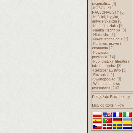
[4]
racjonalisty
·
KOSZULKI
[6]
RACJONALISTY
·
Kościół, krytyka,
[6]
antyklerykalizm
·
[2]
Kultura i sztuka
·
[3]
Nauka i technika
·
[1]
Nietzsche
·
[1]
Nowe technologie
·
Państwo, prawo i
[2]
ekonomia
·
Powieści i
[14]
powiastki
·
Publicystyka, literatura
[3]
faktu i reportaż
·
[3]
Religioznawstwo
·
[1]
Różności
·
[3]
Światopogląd
·
Wolnomularstwo
[10]
(masoneria)
Przejdź do Racjonalisty
Listy od czytelników