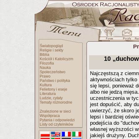
Pr
Światopogląd
Religie i sekty
Biblia
10 „duchowy
Kościół i Katolicyzm
Filozofia
Nauka
Społeczeństwo
Najczęstszą z ciemn
Prawo
aktywnościach tylko 
Państwo i polityka
Kultura
się lepsi, ponieważ d
Felietony i eseje
albo nie jedzą mięsa
Literatura
uczestniczenia w tyc
Ludzie, cytaty
Tematy różnorodne
jest dopuścić, aby du
uwierzyć, że skoro j
Znalezione w sieci
Współpraca
lepsi i bardziej oświ
Pytania i odpowiedzi
podejścia do "duchowo
Listy od czytelników
własnej wyższości wy
jakiejś drużyny. Duc