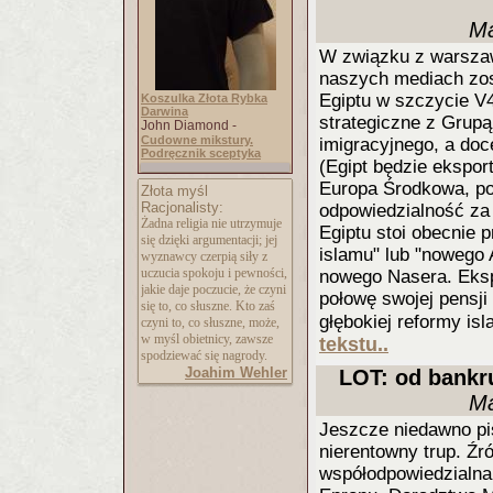
Ma
W związku z warsza
naszych mediach zos
Egiptu w szczycie V4
Koszulka Złota Rybka
Darwina
strategiczne z Grup
John Diamond -
Cudowne mikstury.
imigracyjnego, a doc
Podręcznik sceptyka
(Egipt będzie ekspor
Europa Środkowa, pop
Złota myśl
Racjonalisty:
odpowiedzialność za
Żadna religia nie utrzymuje
Egiptu stoi obecnie 
się dzięki argumentacji; jej
islamu" lub "nowego 
wyznawcy czerpią siły z
uczucia spokoju i pewności,
nowego Nasera. Eks
jakie daje poczucie, że czyni
połowę swojej pensji
się to, co słuszne. Kto zaś
głębokiej reformy is
czyni to, co słuszne, może,
w myśl obietnicy, zawsze
tekstu..
spodziewać się nagrody.
Joahim Wehler
LOT: od bankr
Ma
Jeszcze niedawno pis
nierentowny trup. Źr
współodpowiedzialna