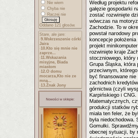
Według projektu ref
Nie wiem
gałęzie gospodarki n
Chyba nie
Raczej nie
zostać rozwinięte dz
wówczas na motoryzac
Oddano 121 głosów.
Zachodzie. To w okre
powstał narodowy pr
Stare, ale jare:
·
9.Wskrzeszenie córki
koncepcje położenia 
Jaira
projekt minikomputer
·
10.Kto się mnie nie
rozwinięte kraje Za
zaprze...
·
11.Wskazania
stoczniowego, który
misyjne, Biada
Grupa Śląska, która 
miastom
przeciwnym, którego
·
12.O domu
mocarza,Kto nie ze
być finansowane nie
mną...
zachodnich kredytów
·
13.Znak Jony
górnictwa (czyli wy
Karpińskiego i CNG.
Nowości w sklepie:
Matematycznych, czy
produkcji statków ry
miała ten feler, że 
była niedochodowa. 
Gomułki. Sprawdźmy 
obecnej sytuacji, by