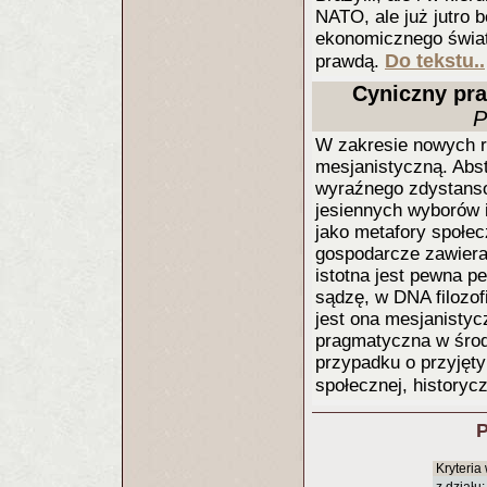
NATO, ale już jutro 
ekonomicznego świat
Do tekstu..
prawdą.
Cyniczny pr
P
W zakresie nowych re
mesjanistyczną. Abst
wyraźnego zdystanso
jesiennych wyborów i
jako metafory społec
gospodarcze zawieram
istotna jest pewna p
sądzę, w DNA filozofi
jest ona mesjanistyc
pragmatyczna w środ
przypadku o przyjęty
społecznej, historyc
P
Kryteria