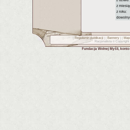
z działu:
z miesią
z roku:
dowolny
Regulamin publikacji
Bannery
Mapa
[
] [
] [
Racjonalista
Copyright
©
Fundacja Wolnej Myśli, kont