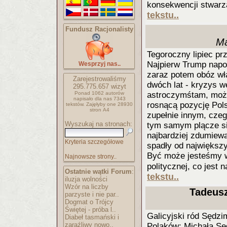
konsekwencji stwarz
tekstu..
Fundusz Racjonalisty
Ma
Tegoroczny lipiec pr
Najpierw Trump napo
Wesprzyj nas..
zaraz potem obóz wł
Zarejestrowaliśmy
dwóch lat - kryzys 
295.775.657
wizyt
Ponad 1062 autorów
astroczymśtam, możn
napisało
dla nas 7343
rosnącą pozycję Pol
tekstów.
Zajęłyby one 28930
stron A4
zupełnie innym, czeg
Wyszukaj na stronach:
tym samym plącze się
najbardziej zdumiewa
Kryteria szczegółowe
spadły od największy
Być może jesteśmy w
Najnowsze strony..
politycznej, co jes
Ostatnie wątki Forum
:
tekstu..
iluzja wolności
Wzór na liczby
Tadeusz
parzyste i nie par..
Dogmat o Trójcy
Świętej - próba l..
Galicyjski ród Sędzi
Diabeł tasmański i
zaraźliwy nowo..
Polaków: Michała Sę