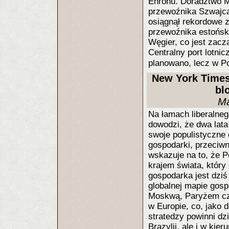
Enronu. Doradztwo 
przewoźnika Szwajcar
osiągnął rekordowe zy
przewoźnika estońsk
Węgier, co jest zac
Centralny port lotni
planowano, lecz w P
New York Times
bl
Ma
Na łamach liberalne
dowodzi, że dwa lata
swoje populistyczne 
gospodarki, przeciwn
wskazuje na to, że 
krajem świata, który
gospodarka jest dziś
globalnej mapie gos
Moskwą, Paryżem czy
w Europie, co, jako 
stratedzy powinni dzi
Brazylii, ale i w kie