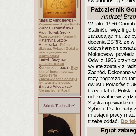
świadomością społe
Październik Go
Andrzej Brzo
Mariusz Agnosiewicz -
W roku 1956 Gomułka
Zapomniane dzieje Polski
Wanda Krzemińska i
Staliniści więzili g
Piotr Nowak (red) -
zarzucając mu, że by
Przestrzenie informacji
Katarzyna Sztop-
docenia ZSRR, że w 
Rutkowska -
Próba
odzyskanych obsadz
dialogu. Polacy i Żydzi w
międzywojennym
Mołotowowi powiedzia
Białymstoku
Odwilż 1956 przynios
Ludwik Bazylow -
Obalenie caratu
wyjęte zostały z radz
Kerstin Steinbach -
Były
Zachód. Dokonano wiel
kiedyś lepsze czasy...
(1965-1975)
razy bogatsza od tam
Znienawidzone obrazy i
ich wyparty przekaz
dwustu Polaków z Uk
Barbara Włodarczyk -
trzech lat do Polski 
Nie ma jednej Rosji
odczuwalne wszędzie
Śląska opowiadał mi o
Sklepik "Racjonalisty"
Syberii. Dla kobiety 
miesiącu pracy mąż..
Do tek
trzeba oddać.
Egipt zabie