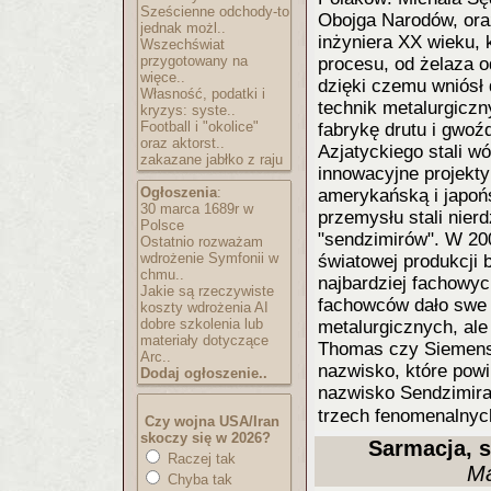
Sześcienne odchody-to
Obojga Narodów, ora
jednak możl..
inżyniera XX wieku,
Wszechświat
przygotowany na
procesu, od żelaza o
więce..
dzięki czemu wniósł 
Własność, podatki i
technik metalurgicz
kryzys: syste..
Football i "okolice"
fabrykę drutu i gwoź
oraz aktorst..
Azjatyckiego stali w
zakazane jabłko z raju
innowacyjne projekty
Ogłoszenia
:
amerykańską i japoń
30 marca 1689r w
przemysłu stali nier
Polsce
"sendzimirów". W 20
Ostatnio rozważam
wdrożenie Symfonii w
światowej produkcji 
chmu..
najbardziej fachowych
Jakie są rzeczywiste
fachowców dało swe
koszty wdrożenia AI
dobre szkolenia lub
metalurgicznych, ale 
materiały dotyczące
Thomas czy Siemens.
Arc..
nazwisko, które powi
Dodaj ogłoszenie..
nazwisko Sendzimira
trzech fenomenalnyc
Czy wojna USA/Iran
skoczy się w 2026?
Sarmacja, 
Raczej tak
Ma
Chyba tak