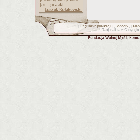
pewnością zidentyfikować
jako Jego znaki.
Leszek Kołakowski
Regulamin publikacji
Bannery
Mapa
[
] [
] [
Racjonalista
Copyright
©
Fundacja Wolnej Myśli, kont