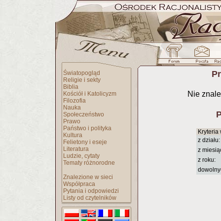
Pr
Światopogląd
Religie i sekty
Biblia
Nie znale
Kościół i Katolicyzm
Filozofia
Nauka
P
Społeczeństwo
Prawo
Państwo i polityka
Kryteria
Kultura
z działu:
Felietony i eseje
Literatura
z miesią
Ludzie, cytaty
z roku:
Tematy różnorodne
dowolny
Znalezione w sieci
Współpraca
Pytania i odpowiedzi
Listy od czytelników