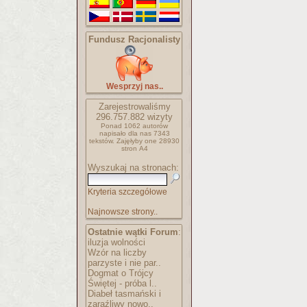
Fundusz Racjonalisty
Wesprzyj nas..
Zarejestrowaliśmy
296.757.882
wizyty
Ponad 1062 autorów
napisało
dla nas 7343
tekstów.
Zajęłyby one 28930
stron A4
Wyszukaj na stronach:
Kryteria szczegółowe
Najnowsze strony..
Ostatnie wątki Forum
:
iluzja wolności
Wzór na liczby
parzyste i nie par..
Dogmat o Trójcy
Świętej - próba l..
Diabeł tasmański i
zaraźliwy nowo..