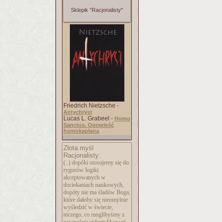
Sklepik "Racjonalisty"
Friedrich Nietzsche -
Antychryst
Lucas L. Grabeel -
Homo
Sanctus. Opowieść
homokapłana
Złota myśl
Racjonalisty:
(..) dopóki stosujemy się do
rygorów logiki
akceptowanych w
dociekaniach naukowych,
dopóty nie ma śladów Boga,
które dałoby się nieomylnie
wyśledzić w świecie,
niczego, co moglibyśmy z