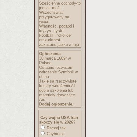
Sześcienne odchody-to
jednak możl..
Wszechświat
przygotowany na
więce..
Własność, podatki i
kryzys: syste..
Football i "okolice"
oraz aktorst..
zakazane jabłko z raju
Ogłoszenia
:
30 marca 1689r w
Polsce
Ostatnio rozważam
wdrożenie Symfonii w
chmu..
Jakie są rzeczywiste
koszty wdrożenia AI
dobre szkolenia lub
materiały dotyczące
Arc..
Dodaj ogłoszenie..
Czy wojna USA/Iran
skoczy się w 2026?
Raczej tak
Chyba tak