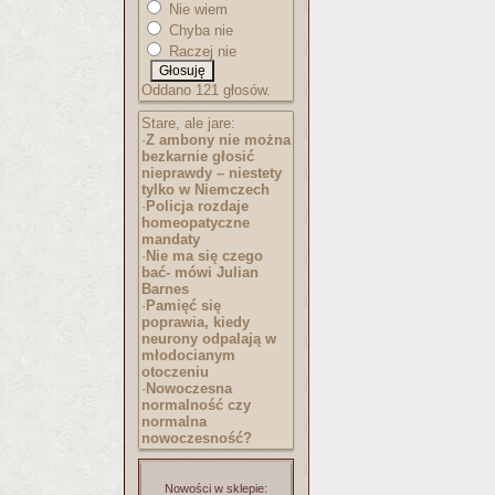
Nie wiem
Chyba nie
Raczej nie
Oddano 121 głosów.
Stare, ale jare:
·
Z ambony nie można
bezkarnie głosić
nieprawdy – niestety
tylko w Niemczech
·
Policja rozdaje
homeopatyczne
mandaty
·
Nie ma się czego
bać- mówi Julian
Barnes
·
Pamięć się
poprawia, kiedy
neurony odpalają w
młodocianym
otoczeniu
·
Nowoczesna
normalność czy
normalna
nowoczesność?
Nowości w sklepie: