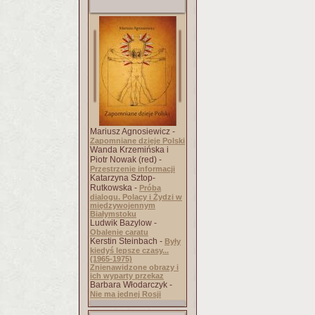
Mariusz Agnosiewicz -
Zapomniane dzieje Polski
Wanda Krzemińska i
Piotr Nowak (red) -
Przestrzenie informacji
Katarzyna Sztop-
Rutkowska -
Próba
dialogu. Polacy i Żydzi w
międzywojennym
Białymstoku
Ludwik Bazylow -
Obalenie caratu
Kerstin Steinbach -
Były
kiedyś lepsze czasy...
(1965-1975)
Znienawidzone obrazy i
ich wyparty przekaz
Barbara Włodarczyk -
Nie ma jednej Rosji