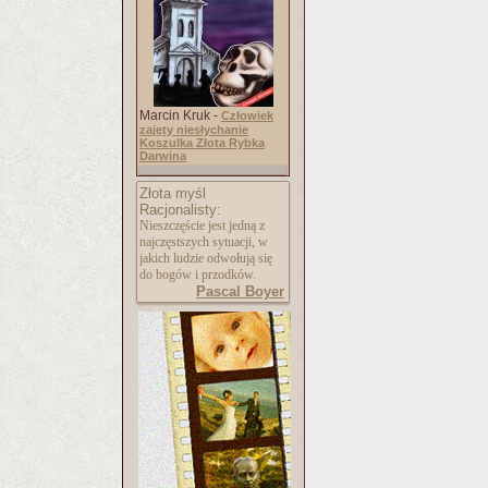
Marcin Kruk -
Człowiek
zajęty niesłychanie
Koszulka Złota Rybka
Darwina
Złota myśl
Racjonalisty:
Nieszczęście jest jedną z
najczęstszych sytuacji, w
jakich ludzie odwołują się
do bogów i przodków.
Pascal Boyer