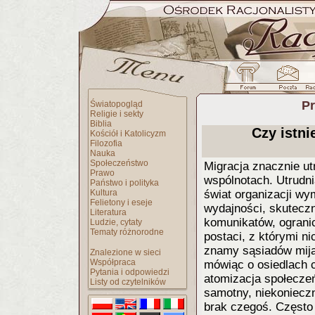
Pr
Światopogląd
Religie i sekty
Biblia
Czy istni
Kościół i Katolicyzm
Filozofia
Nauka
Społeczeństwo
Migracja znacznie ut
Prawo
wspólnotach. Utrudni
Państwo i polityka
Kultura
świat organizacji wy
Felietony i eseje
wydajności, skutecz
Literatura
komunikatów, ograni
Ludzie, cytaty
Tematy różnorodne
postaci, z którymi ni
znamy sąsiadów mija
Znalezione w sieci
Współpraca
mówiąc o osiedlach c
Pytania i odpowiedzi
atomizacja społeczeń
Listy od czytelników
samotny, niekoniecz
brak czegoś. Często 