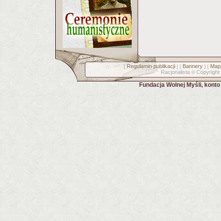
Regulamin publikacji
Bannery
Mapa
[
] [
] [
Racjonalista
Copyright
©
Fundacja Wolnej Myśli, kont