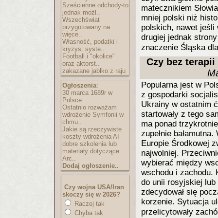
Sześcienne odchody-to
matecznikiem Słowiań
jednak możl..
mniej polski niż his
Wszechświat
polskich, nawet jeśli
przygotowany na
więce..
drugiej jednak stron
Własność, podatki i
znaczenie Śląska dla
kryzys: syste..
Football i "okolice"
Czy bez terapi
oraz aktorst..
zakazane jabłko z raju
Ma
Popularna jest w Pol
Ogłoszenia
:
30 marca 1689r w
z gospodarki socjali
Polsce
Ukrainy w ostatnim 
Ostatnio rozważam
startowały z tego s
wdrożenie Symfonii w
chmu..
ma ponad trzykrotnie
Jakie są rzeczywiste
zupełnie bałamutna.
koszty wdrożenia AI
Europie Środkowej z
dobre szkolenia lub
materiały dotyczące
najwolniej. Przeciwni
Arc..
wybierać między wsc
Dodaj ogłoszenie..
wschodu i zachodu. 
do unii rosyjskiej l
Czy wojna USA/Iran
zdecydował się pocz
skoczy się w 2026?
korzenie. Sytuacja u
Raczej tak
przelicytowały zach
Chyba tak