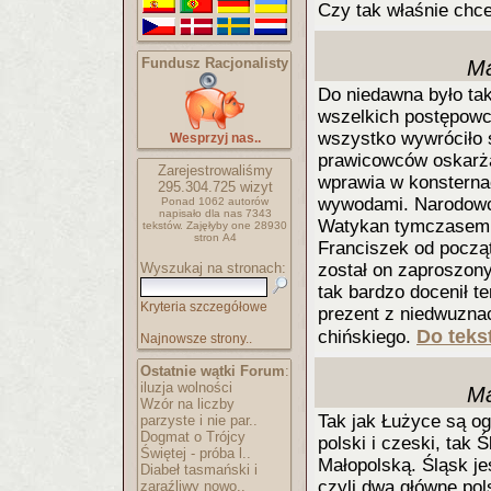
Czy tak właśnie ch
Fundusz Racjonalisty
Ma
Do niedawna było tak,
wszelkich postępowc
wszystko wywróciło s
Wesprzyj nas..
prawicowców oskarża
Zarejestrowaliśmy
wprawia w konsterna
295.304.725
wizyt
wywodami. Narodowcy
Ponad 1062 autorów
napisało
dla nas 7343
Watykan tymczasem 
tekstów.
Zajęłyby one 28930
stron A4
Franciszek od począt
Wyszukaj na stronach:
został on zaproszony
tak bardzo docenił te
Kryteria szczegółowe
prezent z niedwuzna
Do tekst
chińskiego.
Najnowsze strony..
Ostatnie wątki Forum
:
iluzja wolności
Ma
Wzór na liczby
Tak jak Łużyce są o
parzyste i nie par..
Dogmat o Trójcy
polski i czeski, tak 
Świętej - próba l..
Małopolską. Śląsk je
Diabeł tasmański i
czyli dwa główne pols
zaraźliwy nowo..