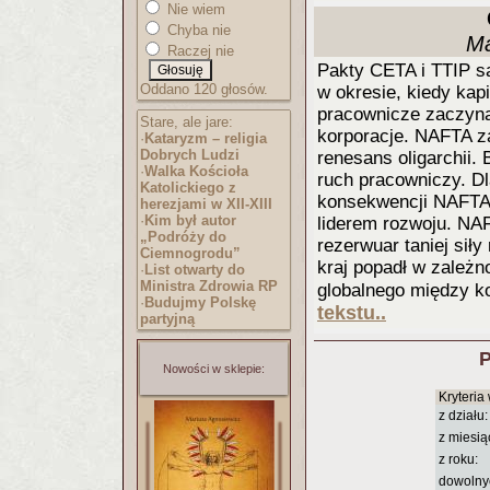
Nie wiem
Chyba nie
Ma
Raczej nie
Pakty CETA i TTIP s
Oddano 120 głosów.
w okresie, kiedy kap
pracownicze zaczyna
Stare, ale jare:
korporacje. NAFTA za
·
Kataryzm – religia
Dobrych Ludzi
renesans oligarchii.
·
Walka Kościoła
ruch pracowniczy. D
Katolickiego z
konsekwencji NAFTA
herezjami w XII-XIII
·
Kim był autor
liderem rozwoju. NA
„Podróży do
rezerwuar taniej siły
Ciemnogrodu”
kraj popadł w zależ
·
List otwarty do
Ministra Zdrowia RP
globalnego między k
·
Budujmy Polskę
tekstu..
partyjną
P
Nowości w sklepie:
Kryteria
z działu:
z miesią
z roku:
dowolny