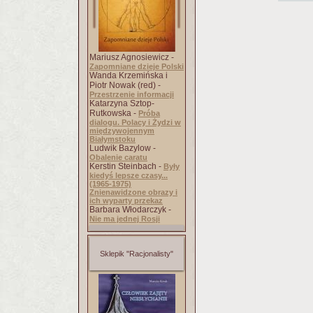
Mariusz Agnosiewicz -
Zapomniane dzieje Polski
Wanda Krzemińska i
Piotr Nowak (red) -
Przestrzenie informacji
Katarzyna Sztop-
Rutkowska -
Próba
dialogu. Polacy i Żydzi w
międzywojennym
Białymstoku
Ludwik Bazylow -
Obalenie caratu
Kerstin Steinbach -
Były
kiedyś lepsze czasy...
(1965-1975)
Znienawidzone obrazy i
ich wyparty przekaz
Barbara Włodarczyk -
Nie ma jednej Rosji
Sklepik "Racjonalisty"