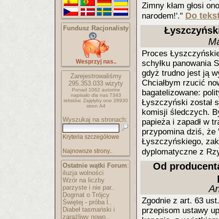
Zimny kłam głosi ono,
Do tekst
narodem!'."
Fundusz Racjonalisty
Łyszczyński
Ma
Proces Łyszczyński
Wesprzyj nas..
schyłku panowania So
gdyż trudno jest ją w
Zarejestrowaliśmy
Chciałbym rzucić now
295.353.033
wizyty
Ponad 1062 autorów
bagatelizowane: poli
napisało
dla nas 7343
tekstów.
Zajęłyby one 28930
Łyszczyński został 
stron A4
komisji śledczych. B
Wyszukaj na stronach:
papieża i zapadł w tr
przypomina dziś, że 
Kryteria szczegółowe
Łyszczyńskiego, zak
dyplomatyczne z R
Najnowsze strony..
Od producent
Ostatnie wątki Forum
:
iluzja wolności
Wzór na liczby
An
parzyste i nie par..
Dogmat o Trójcy
Zgodnie z art. 63 us
Świętej - próba l..
Diabeł tasmański i
przepisom ustawy up
zaraźliwy nowo..