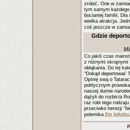
zrobić. One w zamia
tym samym każdego r
bocianiej familii. Dl
wielka atrakcja. Jed
coś jeszcze w zamia
Gdzie deporto
Ma
Co jakiś czas mains
z różnymi skrajnymi 
obłąkania. Do tej ka
"Dokąd deportować Ta
Opinię swą o Tatarac
politycznym prowoka
naszej dumie narodo
dążyli do rozbicia Ro
raz robi tego rodzaju
przeciwko herezji "b
Do tekstu.
polemika
P