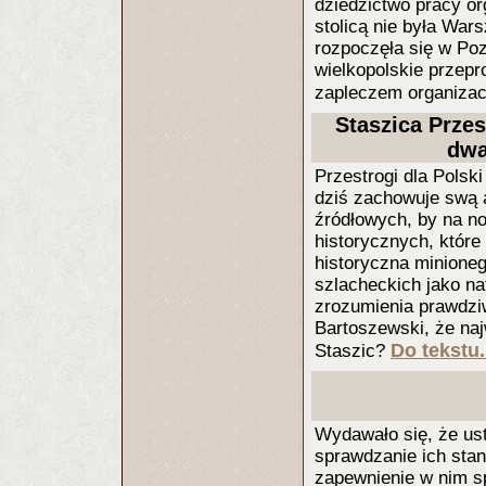
dziedzictwo pracy or
stolicą nie była Wa
rozpoczęła się w Poz
wielkopolskie przep
zapleczem organizac
Staszica Przest
dwa
Przestrogi dla Polsk
dziś zachowuje swą 
źródłowych, by na no
historycznych, które
historyczna minione
szlacheckich jako na
zrozumienia prawdzi
Bartoszewski, że na
Do tekstu.
Staszic?
Wydawało się, że us
sprawdzanie ich stan
zapewnienie w nim s