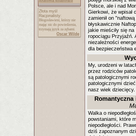
Anatomia kolaboracji
Polsce, ale i nad Mo
Złota myśl
Gierkowi, że wpisał 
Racjonalisty:
zamienił on "naftową
Błogosławieni, którzy nie
błyskawicznie Naftop
mając nic do powiedzenia,
trzymają język za zębami.
jakie mieściły się na
Oscar Wilde
ropociągu Przyjaźń. 
niezależności energet
dla bezpieczeństwa 
Wyc
My, urodzeni w lata
przez rodziców patol
są patologicznymi ro
patologicznymi dzieć
nasz wiek dziecięcy
Romantyczna i 
Ma
Walka o niepodległo
powstaniami, które 
niepodległości. Pra
dziś zapoznanym dzi