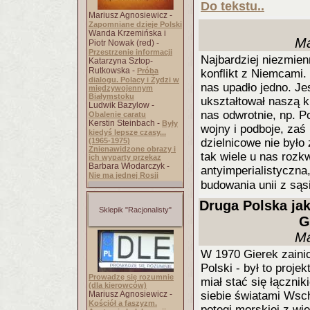
Do tekstu..
Mariusz Agnosiewicz -
Zapomniane dzieje Polski
Wanda Krzemińska i
Ma
Piotr Nowak (red) -
Przestrzenie informacji
Najbardziej niezmien
Katarzyna Sztop-
Rutkowska -
Próba
konflikt z Niemcami
dialogu. Polacy i Żydzi w
nas upadło jedno. Jes
międzywojennym
Białymstoku
ukształtował naszą ku
Ludwik Bazylow -
nas odwrotnie, np. Po
Obalenie caratu
Kerstin Steinbach -
Były
wojny i podboje, zaś 
kiedyś lepsze czasy...
(1965-1975)
dzielnicowe nie było
Znienawidzone obrazy i
tak wiele u nas rozkw
ich wyparty przekaz
Barbara Włodarczyk -
antyimperialistyczn
Nie ma jednej Rosji
budowania unii z są
Druga Polska ja
Sklepik "Racjonalisty"
G
Ma
W 1970 Gierek zainic
Polski - był to proj
Prowadzę się rozumnie
miał stać się łączn
(dla kierowców)
Mariusz Agnosiewicz -
siebie światami Wsch
Kościół a faszyzm.
potęgi morskiej z wie