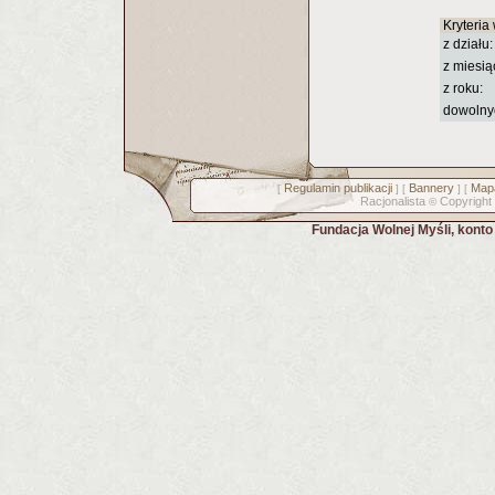
Kryteria
z działu:
z miesią
z roku:
dowolny
Regulamin publikacji
Bannery
Mapa
[
] [
] [
Racjonalista
Copyright
©
Fundacja Wolnej Myśli, kont