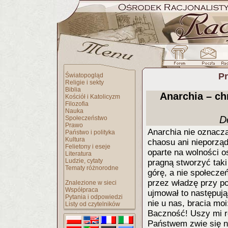
Pr
Światopogląd
Religie i sekty
Biblia
Anarchia – ch
Kościół i Katolicyzm
Filozofia
Nauka
D
Społeczeństwo
Prawo
Anarchia nie oznacza
Państwo i polityka
Kultura
chaosu ani nieporzą
Felietony i eseje
oparte na wolności o
Literatura
Ludzie, cytaty
pragną stworzyć taki
Tematy różnorodne
górę, a nie społecze
przez władzę przy p
Znalezione w sieci
Współpraca
ujmował to następują
Pytania i odpowiedzi
nie u nas, bracia moi
Listy od czytelników
Baczność! Uszy mi r
Państwem zwie się n