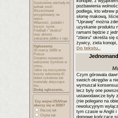
konopie, z wyjątkiem
Sześcienne odchody-to
pozbawienia wolności
jednak możl..
Wszechświat
podlega, kto wbrew 
przygotowany na
słomę makową, liście 
więce..
"Uprawę" można zdef
Własność, podatki i
kryzys: syste..
uzyskanie produktu n
Football i "okolice"
ramami będzie z jedn
oraz aktorst..
"zbioru" określa się
zakazane jabłko z raju
żywicy, ziela konopi,
Ogłoszenia
:
Do tekstu..
30 marca 1689r w
Polsce
Jednomanda
Ostatnio rozważam
wdrożenie Symfonii w
chmu..
Ma
Jakie są rzeczywiste
koszty wdrożenia AI
Czym górowała dawna
dobre szkolenia lub
swoich okręgów a nie
materiały dotyczące
wymuszał konsensual
Arc..
Dodaj ogłoszenie..
lecz były one pows
ustawodawcze były 
(nie polegano na obi
Czy wojna USA/Iran
skoczy się w 2026?
rewolucyjnym wyłącz
Raczej tak
tym czasie w Anglii i
Chyba tak
domowe kończące się 