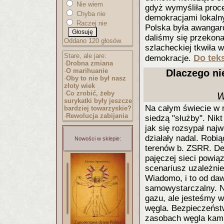
Nie wiem
gdyż wymyśliła proce
Chyba nie
demokracjami lokalny
Raczej nie
Polska była awangar
daliśmy się przekona
Oddano 120 głosów.
szlacheckiej tkwiła 
Stare, ale jare:
Do teks
demokracje.
·
Drobna zmiana
·
O marihuanie
Dlaczego ni
·
Oby to nie był nasz
złoty wiek
·
Co zrobić, żeby
W
surykatki były jeszcze
Na całym świecie w r
bardziej towarzyskie?
·
Rewolucja zabijania
siedzą "służby". Nikt
jak się rozsypał naj
działały nadal. Robią
Nowości w sklepie:
terenów b. ZSRR. De
pajęczej sieci powią
scenariusz uzależni
Wiadomo, i to od da
samowystarczalny. N
gazu, ale jesteśmy w
węgla. Bezpieczeńst
zasobach węgla kami